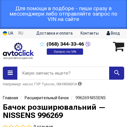
Для помощи в подборе - пиши сразу в
мессенджери либо отправляйте запрос по
VIN на сайте
UA
RU
Доставка и оплата
Контакты
Вход
(068)
344-33-46
Запрос по VIN
Какую запчасть ищете?
Например: насос ГУР Туксон, 06H905601A
Главная
Расширительный бачок
996269 NISSENS
Бачок розширювальний —
NISSENS 996269
0 отзывов