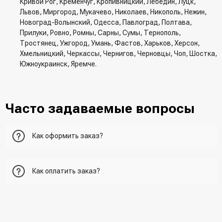
Кривой Рог, Кременчуг, Кропивницкий, Лебедин, Луцк,
Львов, Миргород, Мукачево, Николаев, Никополь, Нежин,
Новоград-Волынский, Одесса, Павлоград, Полтава,
Прилуки, Ровно, Ромны, Сарны, Сумы, Тернополь,
Тростянец, Ужгород, Умань, Фастов, Харьков, Херсон,
Хмельницкий, Черкассы, Чернигов, Черновцы, Чоп, Шостка,
Южноукраинск, Яремче.
Часто задаваемые вопросы
Как оформить заказ?
Первый вариант - добавить товар в корзину, перейти в
Как оплатить заказ?
корзину и указать всю необходимую информацию о
получателе, способ доставки, способ доставки
- При получении товара в точке выдачи.
Второй вариант - добавить товар в корзину и в поле
- При получении товара на почте (наложенный платеж)
"Быстрый заказ" - указать номер телефона. Вам сразу же
- Сделать оплату по реквизитам (реквизиты скинет