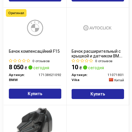
Оригинал
Бачок компенсаційний F15
Бачок расширительный с
крышкой и датчиком BMW
X5, X6 (06-19) (11071801)
0 отзывов
0 отзывов
VIKA
8 050
10
₴
сегодня
₴
сегодня
Артикул:
17138621092
Артикул:
11071801
BMW
Vika
Китай
Купить
Купить