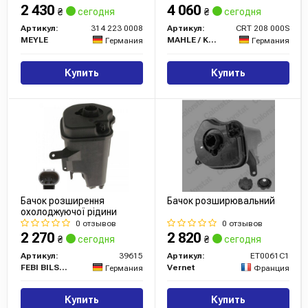
2 430
4 060
₴
сегодня
₴
сегодня
Артикул:
314 223 0008
Артикул:
CRT 208 000S
MEYLE
MAHLE / KNECHT
Германия
Германия
Купить
Купить
Бачок розширення
Бачок розширювальний
охолоджуючої рідини
0 отзывов
0 отзывов
2 270
2 820
₴
сегодня
₴
сегодня
Артикул:
39615
Артикул:
ET0061C1
FEBI BILSTEIN
Vernet
Германия
Франция
Купить
Купить