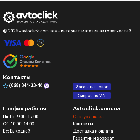
наберет менеджер для подтверждения и уточнения данных.
менеджер)
- LiqPay при оформлении заказа через корзину
Третий вариант - сделать заказ по телефонном режиме
при разговоре с менеджером
© 2026 «avtoclick.com.ua» - интернет магазин автозапчастей
Четвертый вариант - заказать через доступные
мессенджеры (viber, telegram)
Контакты
(068)
344-33-46
Заказать звонок
Запрос по VIN
График работы
Avtoclick.com.ua
Пн-Пт: 9:00-17:00
Статус заказа
Сб: 10:00-14:00
Контакты
Вс: Выходной
Доставка и оплата
Гарантии и возврат