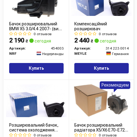
Бачок розширювальний
Компенсаційний
BMW X5 3.0/4.4 2007- (вир-
розширювач
во NRF)
0 отзывов
0 отзывов
2 190
2 440
₴
сегодня
₴
сегодня
Артикул:
454003
Артикул:
314 223 0014
NRF
MEYLE
Нидерланды
Германия
Купить
Купить
Рекомендуем
Розширювальний бачок,
Бачок розширювальний
система охолодження
радіатора X5/X6 E70-E72
(вир-во MEYLE)
3.0-5.0 07-14
0 отзывов
0 отзывов