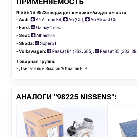
ПРИМЕНЯЕМОСТЬ
NISSENS 98225 подходит к маркам/моделям авто:
-
Audi:
A4 Allroad B8
,
A6 (C5)
,
A6 Allroad C5
-
Ford:
Galaxy 1 пок.
-
Seat:
Alhambra
-
Skoda:
Superb I
-
Volkswagen:
Passat B4 (3B2, 3B5)
,
Passat B5 (3B3, 3B
Товарная группа:
- Двигатель и Выхлоп
Клапан ЕГР
АНАЛОГИ "98225 NISSENS":