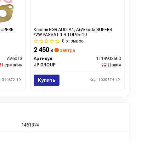
 SUPERB
Клапан EGR AUDI A4, A6/Skoda SUPERB
/VW PASSAT 1.9 TDI 95-10
0 отзывов
2 450
₴
завтра
AV6013
Артикул:
1119903500
Германия
JP GROUP
Дания
Купить
: 546372-19
Код: 1030874-19
1461874