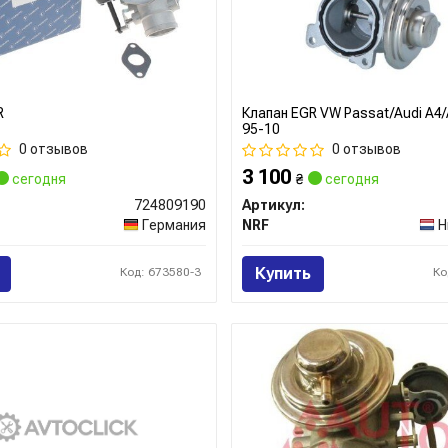
R
Клапан EGR VW Passat/Audi A4/
95-10
0 отзывов
0 отзывов
3 100
сегодня
₴
сегодня
724809190
Артикул:
Германия
NRF
Н
Купить
Код: 673580-3
Ко