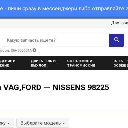
 - пиши сразу в мессенджери либо отправляйте з
Доставк
Какую запчасть ищете?
уксон, 06H905601A
ДЕНИЕ И
ДВИГАТЕЛЬ И
СЦЕПЛЕНИЕ И
ЭЛЕКТР
ЕНИЕ
ВЫХЛОП
ТРАНСМИССИЯ
ОСВЕЩ
в VAG,FORD — NISSENS 98225
рку
Выберите модель