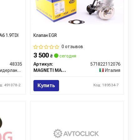
A6 1.9TDI
Клапан EGR
0 отзывов
3 500
₴
сегодня
48335
Артикул:
571822112076
идерланды
MAGNETI MARELLI
Италия
Купить
д: 491078-2
Код: 189534-7