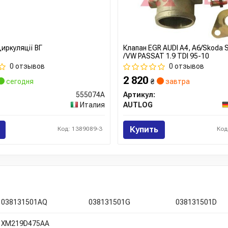
иркуляції ВГ
Клапан EGR AUDI A4, A6/Skoda
/VW PASSAT 1.9 TDI 95-10
0 отзывов
0 отзывов
2 820
сегодня
₴
завтра
555074A
Артикул:
Италия
AUTLOG
Купить
Код: 1389089-3
Код
038131501AQ
038131501G
038131501D
XM219D475AA