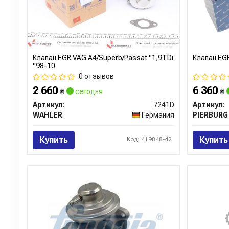
Клапан EGR VAG A4/Superb/Passat "1,9TDi
Клапан EG
"98-10
0 отзывов
2 660
6 360
₴
сегодня
₴
Артикул:
7241D
Артикул:
WAHLER
Германия
PIERBURG
Купить
Купить
Код: 419848-42