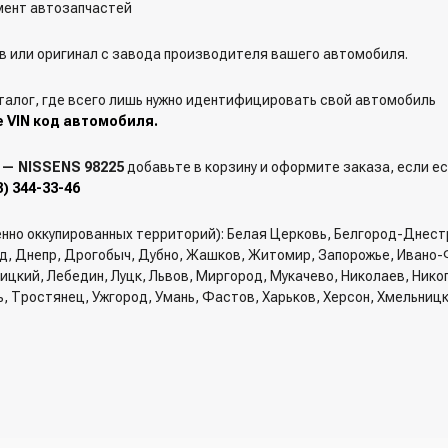
ент автозапчастей
 или оригинал с завода производителя вашего автомобиля.
талог, где всего лишь нужно идентифицировать свой автомобиль
е VIN код автомобиля.
 — NISSENS 98225
добавьте в корзину и оформите заказа, если ес
3) 344-33-46
енно оккупированных территорий): Белая Церковь, Белгород-Днест
од, Днепр, Дрогобыч, Дубно, Жашков, Житомир, Запорожье, Ивано-
вницкий, Лебедин, Луцк, Львов, Миргород, Мукачево, Николаев, Ник
ь, Тростянец, Ужгород, Умань, Фастов, Харьков, Херсон, Хмельниц