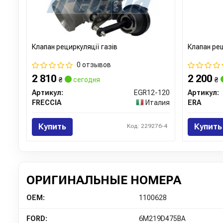
Клапан рециркуляції газів
Клапан рец
0 отзывов
2 810
2 200
₴
сегодня
₴
Артикул:
EGR12-120
Артикул:
FRECCIA
Италия
ERA
Купить
Купить
Код: 229276-4
ОРИГИНАЛЬНЫЕ НОМЕРА
OEM:
1100628
FORD:
6M219D475BA