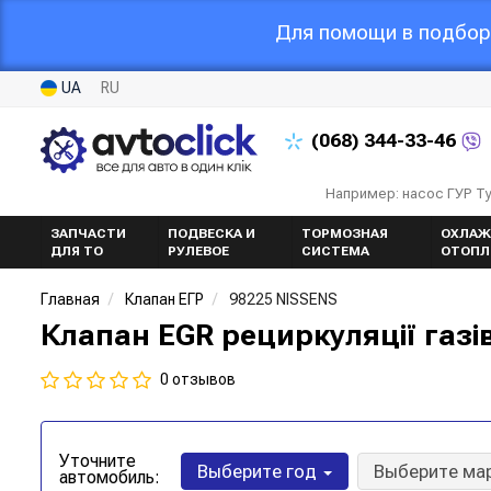
Для помощи в подборе
UA
RU
(068)
344-33-46
Например: насос ГУР Т
ЗАПЧАСТИ
ПОДВЕСКА И
ТОРМОЗНАЯ
ОХЛАЖ
ДЛЯ ТО
РУЛЕВОЕ
СИСТЕМА
ОТОПЛ
Главная
Клапан ЕГР
98225 NISSENS
Клапан EGR рециркуляції газі
0 отзывов
Уточните
Выберите год
Выберите ма
автомобиль: