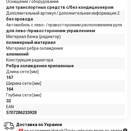
Оснащение / оборудование
для транспортных средств с/без кондиционером
Дополнительный артикул / дополнительная информация 2
без провода
Автомобиль с лево- / правосторонним расположением руля
для лево-/правосторонним управлением
Материал бачка (радиатор)
полимерный материал
Материал ребра охлаждения
алюминий
Конструкция радиатора
Ребра охлаждения припаянные
Длина сети [мм]
167
Ширина сети [мм]
164
Глубина сети [мм]
32
EAN
5707286233928
Доставка по Украине
-
на отделение Новой Почты или курьером до двери