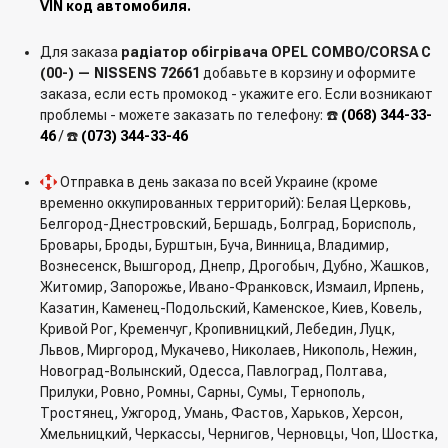
VIN код автомобиля.
Для заказа
радіатор обігрівача OPEL COMBO/CORSA C
(00-) — NISSENS 72661
добавьте в корзину и оформите
заказа, если есть промокод - укажите его. Если возникают
проблемы - можете заказать по телефону: ☎️
(068) 344-33-
46
/ ☎️
(073) 344-33-46
Отправка в день заказа по всей Украине (кроме
временно оккупированных территорий): Белая Церковь,
Белгород-Днестровский, Бершадь, Болград, Борисполь,
Бровары, Броды, Бурштын, Буча, Винница, Владимир,
Вознесенск, Вышгород, Днепр, Дрогобыч, Дубно, Жашков,
Житомир, Запорожье, Ивано-Франковск, Измаил, Ирпень,
Казатин, Каменец-Подольский, Каменское, Киев, Ковель,
Кривой Рог, Кременчуг, Кропивницкий, Лебедин, Луцк,
Львов, Миргород, Мукачево, Николаев, Никополь, Нежин,
Новоград-Волынский, Одесса, Павлоград, Полтава,
Прилуки, Ровно, Ромны, Сарны, Сумы, Тернополь,
Тростянец, Ужгород, Умань, Фастов, Харьков, Херсон,
Хмельницкий, Черкассы, Чернигов, Черновцы, Чоп, Шостка,