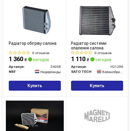
Радіатор обігріву салона
Радіатор системи
опалення салона
0 отзывов
0 отзывов
1 360
1 110
₴
сегодня
₴
сегодня
Артикул:
54208
Артикул:
H21286
NRF
SATO TECH
Нидерланды
Великобритания
Купить
Купить