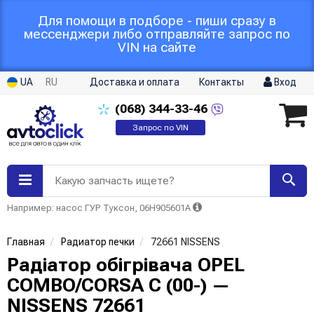
Для помощи в подборе - пиши сразу в
мессенджери либо отправляйте запрос по
VIN на сайте
UA
RU
Доставка и оплата
Контакты
Вход
(068)
344-33-46
Запрос по VIN
Какую запчасть ищете?
Например: насос ГУР Туксон, 06H905601A
Главная
Радиатор печки
72661 NISSENS
Радіатор обігрівача OPEL
COMBO/CORSA C (00-) —
NISSENS 72661