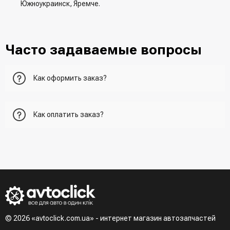
Южноукраинск, Яремче.
Часто задаваемые вопросы
Как оформить заказ?
Первый вариант - добавить товар в корзину, перейти в
Как оплатить заказ?
корзину и указать всю необходимую информацию о
получателе, способ доставки, способ доставки
- При получении товара в точке выдачи.
Второй вариант - добавить товар в корзину и в поле
- При получении товара на почте (наложенный платеж)
"Быстрый заказ" - указать номер телефона. Вам сразу же
- Сделать оплату по реквизитам (реквизиты скинет
наберет менеджер для подтверждения и уточнения данных.
менеджер)
- LiqPay при оформлении заказа через корзину
Третий вариант - сделать заказ по телефонном режиме
при разговоре с менеджером
© 2026 «avtoclick.com.ua» - интернет магазин автозапчастей
Четвертый вариант - заказать через доступные