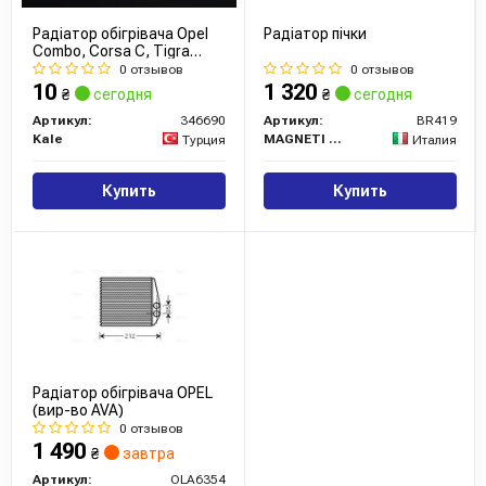
Радіатор обігрівача Opel
Радіатор пічки
Combo, Corsa C, Tigra
(346690) KALE OTO
0 отзывов
0 отзывов
RADYATOR
10
1 320
₴
сегодня
₴
сегодня
Артикул:
346690
Артикул:
BR419
Kale
MAGNETI MARELLI
Турция
Италия
Купить
Купить
Радіатор обігрівача OPEL
(вир-во AVA)
0 отзывов
1 490
₴
завтра
Артикул:
OLA6354