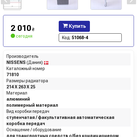
2 010
Купить
₴
сегодня
Код:
51068-4
Производитель
NISSENS
(Дания)
Каталожный номер
71810
Размеры радиатора
214 X 263 X 25
Материал
алюминий
полимерный материал
Вид коробки передач
ступенчатая / факультативная автоматическая
коробка передач
Оснащение / оборудование
для транспортных средств с/без кондиционером