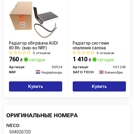
Радіатор обігрівача AUDI
Радіатор системи
80 86- (вир-во NRF)
опалення салона
0 отзывов
0 отзывов
760
1 410
₴
сегодня
₴
сегодня
Артикул:
50524
Артикул:
H21245
NRF
SATO TECH
Нидерланды
Великобритания
Купить
Купить
ОРИГИНАЛЬНЫЕ НОМЕРА
IVECO:
504026720