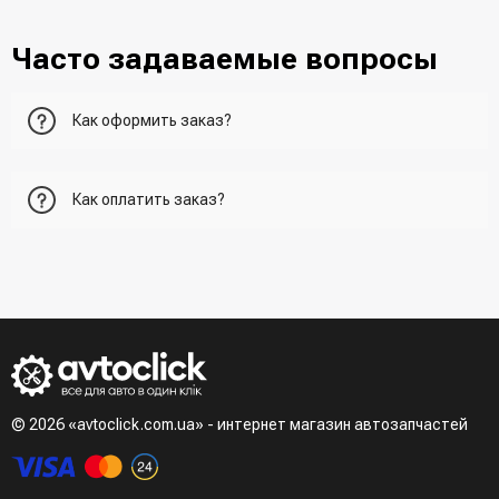
Часто задаваемые вопросы
Как оформить заказ?
Первый вариант - добавить товар в корзину, перейти в
Как оплатить заказ?
корзину и указать всю необходимую информацию о
получателе, способ доставки, способ доставки
- При получении товара в точке выдачи.
Второй вариант - добавить товар в корзину и в поле
- При получении товара на почте (наложенный платеж)
"Быстрый заказ" - указать номер телефона. Вам сразу же
- Сделать оплату по реквизитам (реквизиты скинет
наберет менеджер для подтверждения и уточнения данных.
менеджер)
- LiqPay при оформлении заказа через корзину
Третий вариант - сделать заказ по телефонном режиме
при разговоре с менеджером
© 2026 «avtoclick.com.ua» - интернет магазин автозапчастей
Четвертый вариант - заказать через доступные
мессенджеры (viber, telegram)