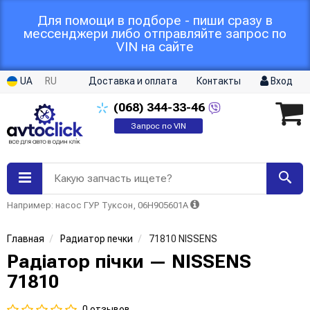
Для помощи в подборе - пиши сразу в
мессенджери либо отправляйте запрос по
VIN на сайте
UA
RU
Доставка и оплата
Контакты
Вход
(068)
344-33-46
Запрос по VIN
Какую запчасть ищете?
Например: насос ГУР Туксон, 06H905601A
Главная
Радиатор печки
71810 NISSENS
Радіатор пічки — NISSENS
71810
0 отзывов