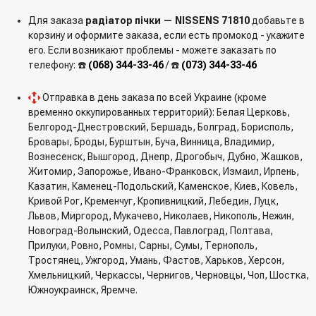
Для заказа
радіатор пічки — NISSENS 71810
добавьте в
корзину и оформите заказа, если есть промокод - укажите
его. Если возникают проблемы - можете заказать по
телефону: ☎️
(068) 344-33-46
/ ☎️
(073) 344-33-46
Отправка в день заказа по всей Украине (кроме
временно оккупированных территорий): Белая Церковь,
Белгород-Днестровский, Бершадь, Болград, Борисполь,
Бровары, Броды, Бурштын, Буча, Винница, Владимир,
Вознесенск, Вышгород, Днепр, Дрогобыч, Дубно, Жашков,
Житомир, Запорожье, Ивано-Франковск, Измаил, Ирпень,
Казатин, Каменец-Подольский, Каменское, Киев, Ковель,
Кривой Рог, Кременчуг, Кропивницкий, Лебедин, Луцк,
Львов, Миргород, Мукачево, Николаев, Никополь, Нежин,
Новоград-Волынский, Одесса, Павлоград, Полтава,
Прилуки, Ровно, Ромны, Сарны, Сумы, Тернополь,
Тростянец, Ужгород, Умань, Фастов, Харьков, Херсон,
Хмельницкий, Черкассы, Чернигов, Черновцы, Чоп, Шостка,
Южноукраинск, Яремче.