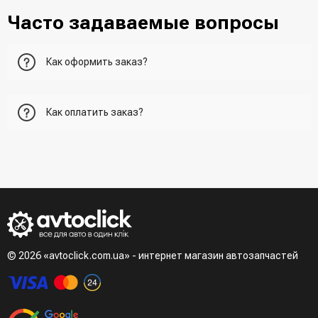
Часто задаваемые вопросы
Как оформить заказ?
Первый вариант - добавить товар в корзину, перейти в
Как оплатить заказ?
корзину и указать всю необходимую информацию о
получателе, способ доставки, способ доставки
- При получении товара в точке выдачи.
Второй вариант - добавить товар в корзину и в поле
- При получении товара на почте (наложенный платеж)
"Быстрый заказ" - указать номер телефона. Вам сразу же
- Сделать оплату по реквизитам (реквизиты скинет
наберет менеджер для подтверждения и уточнения данных.
менеджер)
- LiqPay при оформлении заказа через корзину
Третий вариант - сделать заказ по телефонном режиме
при разговоре с менеджером
© 2026 «avtoclick.com.ua» - интернет магазин автозапчастей
Четвертый вариант - заказать через доступные
мессенджеры (viber, telegram)