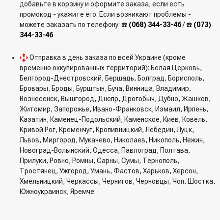
добавьте в корзину и оформите заказа, если есть
промокод - укажите его. Если возникают проблемы -
можете заказать по телефону: ☎️
(068) 344-33-46
/ ☎️
(073)
344-33-46
Отправка в день заказа по всей Украине (кроме
временно оккупированных территорий): Белая Церковь,
Белгород-Днестровский, Бершадь, Болград, Борисполь,
Бровары, Броды, Бурштын, Буча, Винница, Владимир,
Вознесенск, Вышгород, Днепр, Дрогобыч, Дубно, Жашков,
Житомир, Запорожье, Ивано-Франковск, Измаил, Ирпень,
Казатин, Каменец-Подольский, Каменское, Киев, Ковель,
Кривой Рог, Кременчуг, Кропивницкий, Лебедин, Луцк,
Львов, Миргород, Мукачево, Николаев, Никополь, Нежин,
Новоград-Волынский, Одесса, Павлоград, Полтава,
Прилуки, Ровно, Ромны, Сарны, Сумы, Тернополь,
Тростянец, Ужгород, Умань, Фастов, Харьков, Херсон,
Хмельницкий, Черкассы, Чернигов, Черновцы, Чоп, Шостка,
Южноукраинск, Яремче.