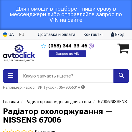
Для помощи в подборе - пиши сразу в
мессенджери либо отправляйте запрос по
VIN на сайте
UA
RU
Доставка и оплата
Контакты
Вход
(068)
344-33-46
Запрос по VIN
Какую запчасть ищете?
Например: насос ГУР Туксон, 06H905601A
Главная
Радиатор охлаждения двигателя
67006 NISSENS
Радіатор охолоджування —
NISSENS 67006
0 отзывов