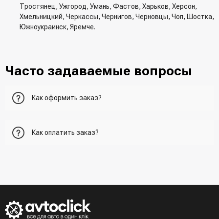
Тростянец, Ужгород, Умань, Фастов, Харьков, Херсон,
Хмельницкий, Черкассы, Чернигов, Черновцы, Чоп, Шостка,
Южноукраинск, Яремче.
Часто задаваемые вопросы
Как оформить заказ?
Первый вариант - добавить товар в корзину, перейти в
Как оплатить заказ?
корзину и указать всю необходимую информацию о
получателе, способ доставки, способ доставки
- При получении товара в точке выдачи.
Второй вариант - добавить товар в корзину и в поле
- При получении товара на почте (наложенный платеж)
"Быстрый заказ" - указать номер телефона. Вам сразу же
- Сделать оплату по реквизитам (реквизиты скинет
наберет менеджер для подтверждения и уточнения данных.
менеджер)
- LiqPay при оформлении заказа через корзину
Третий вариант - сделать заказ по телефонном режиме
при разговоре с менеджером