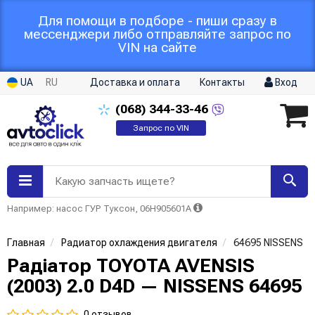
Для помощи в подборе - пиши сразу в
мессенджери либо отправляйте запрос по
VIN на сайте
UA
RU
Доставка и оплата
Контакты
Вход
(068)
344-33-46
Запрос по VIN
Какую запчасть ищете?
Например: насос ГУР Туксон, 06H905601A
Главная
Радиатор охлаждения двигателя
64695 NISSENS
Радіатор TOYOTA AVENSIS
(2003) 2.0 D4D — NISSENS 64695
0 отзывов