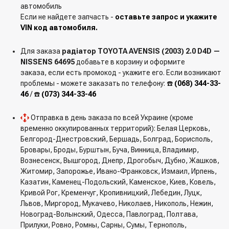
автомобиль
Если не найдете запчасть -
оставьте запрос и укажите
VIN код автомобиля.
Для заказа
радіатор TOYOTA AVENSIS (2003) 2.0 D4D —
NISSENS 64695
добавьте в корзину и оформите
заказа, если есть промокод - укажите его. Если возникают
проблемы - можете заказать по телефону: ☎️
(068) 344-33-
46
/ ☎️
(073) 344-33-46
Отправка в день заказа по всей Украине (кроме
временно оккупированных территорий): Белая Церковь,
Белгород-Днестровский, Бершадь, Болград, Борисполь,
Бровары, Броды, Бурштын, Буча, Винница, Владимир,
Вознесенск, Вышгород, Днепр, Дрогобыч, Дубно, Жашков,
Житомир, Запорожье, Ивано-Франковск, Измаил, Ирпень,
Казатин, Каменец-Подольский, Каменское, Киев, Ковель,
Кривой Рог, Кременчуг, Кропивницкий, Лебедин, Луцк,
Львов, Миргород, Мукачево, Николаев, Никополь, Нежин,
Новоград-Волынский, Одесса, Павлоград, Полтава,
Прилуки, Ровно, Ромны, Сарны, Сумы, Тернополь,