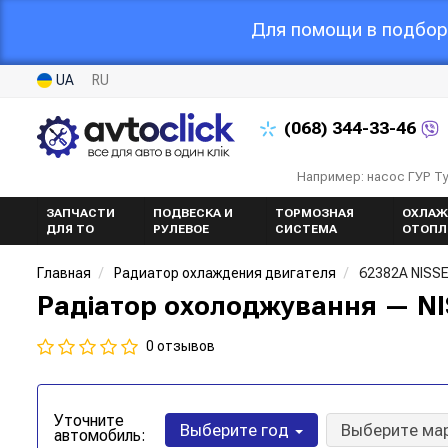
Для помощи в подборе
UA
RU
(068)
344-33-46
Например: насос ГУР Т
ЗАПЧАСТИ
ПОДВЕСКА И
ТОРМОЗНАЯ
ОХЛАЖ
ДЛЯ ТО
РУЛЕВОЕ
СИСТЕМА
ОТОПЛ
Главная
Радиатор охлаждения двигателя
62382A NISS
Радіатор охолоджування — N
0 отзывов
Уточните
Выберите год
Выберите ма
автомобиль: