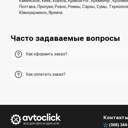
Каменское, Киев, Ковель, Кривой Рог, Кременчуг, Кропи
Полтава, Прилуки, Ровно, Ромны, Сарны, Сумы, Тернопол
Южноукраинск, Яремче.
Часто задаваемые вопросы
Как оформить заказ?
Первый вариант - добавить товар в корзину, перейти в ко
Как оплатить заказ?
Второй вариант - добавить товар в корзину и в поле "Быс
- При получении товара в точке выдачи.
Третий вариант - сделать заказ по телефонном режиме п
- При получении товара на почте (наложенный платеж)
- Сделать оплату по реквизитам (реквизиты скинет менед
Четвертый вариант - заказать через доступные мессенджер
- LiqPay при оформлении заказа через корзину
Контакт
(068)
344