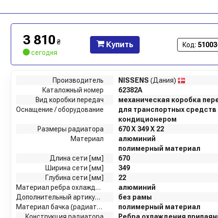
3 810
₴
Купить
Код:
51003
сегодня
Производитель
NISSENS
(Дания)
Каталожный номер
62382A
Вид коробки передач
механическая коробка пер
Оснащение / оборудование
для транспортных средств 
кондиционером
Размеры радиатора
670 X 349 X 22
Материал
алюминий
полимерный материал
Длина сети [мм]
670
Ширина сети [мм]
349
Глубина сети [мм]
22
Материал ребра охлаждения
алюминий
Дополнительный артикул / дополнительная информация 2
без рамы
Материал бачка (радиатор)
полимерный материал
Конструкция радиатора
Ребра охлаждения припая