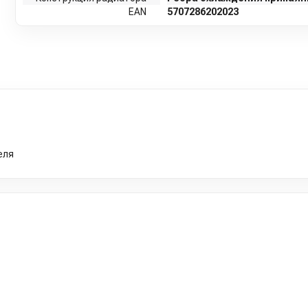
EAN
5707286202023
еля