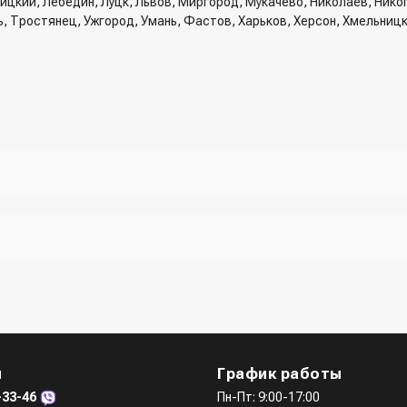
вницкий, Лебедин, Луцк, Львов, Миргород, Мукачево, Николаев, Ник
ь, Тростянец, Ужгород, Умань, Фастов, Харьков, Херсон, Хмельниц
рзину и указать всю необходимую информацию о получателе, спосо
трый заказ" - указать номер телефона. Вам сразу же наберет менед
ри разговоре с менеджером
жер)
ы (viber, telegram)
ы
График работы
-33-46
Пн-Пт: 9:00-17:00