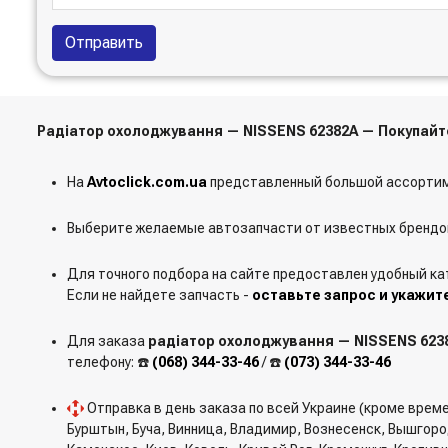
Отправить
Радіатор охолоджування — NISSENS 62382A — Покупай
На
Avtoclick.com.ua
представленный большой ассортим
Выберите желаемые автозапчасти от известных брендов
Для точного подбора на сайте предоставлен удобный ка
Если не найдете запчасть -
оставьте запрос и укажит
Для заказа
радіатор охолоджування — NISSENS 623
телефону: ☎️
(068) 344-33-46
/ ☎️
(073) 344-33-46
Отправка в день заказа по всей Украине (кроме врем
Бурштын, Буча, Винница, Владимир, Вознесенск, Вышгор