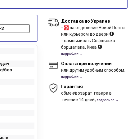
Доставка по Украине
-
на отделение Новой Почты
-2
или курьером до двери
- самовывоз в Софіївська
борщагівка, Киев
подробнее →
едач
Оплата при получении
с/без
или другим удобным способом,
подробнее →
Гарантия
обмен/возврат товара в
течение 14 дней,
подробнее →
нные