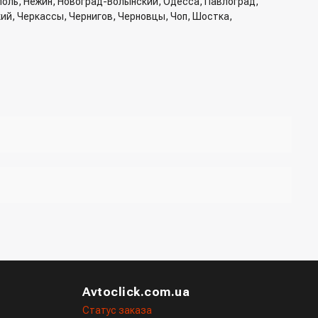
ополь, Нежин, Новоград-Волынский, Одесса, Павлоград,
кий, Черкассы, Чернигов, Черновцы, Чоп, Шостка,
б доставки, способ доставки
жер для подтверждения и уточнения данных.
Avtoclick.com.ua
Статус заказа