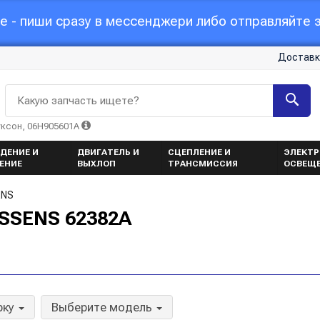
 - пиши сразу в мессенджери либо отправляйте з
Доставк
Какую запчасть ищете?
уксон, 06H905601A
ДЕНИЕ И
ДВИГАТЕЛЬ И
СЦЕПЛЕНИЕ И
ЭЛЕКТР
ЕНИЕ
ВЫХЛОП
ТРАНСМИССИЯ
ОСВЕЩ
ENS
ISSENS 62382A
рку
Выберите модель