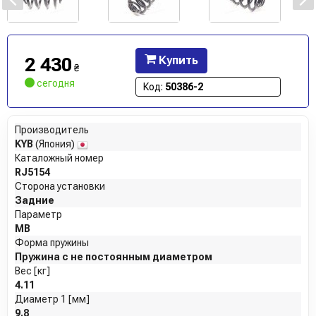
2 430
Купить
₴
сегодня
Код:
50386-2
Производитель
KYB
(Япония)
Каталожный номер
RJ5154
Сторона установки
Задние
Параметр
MB
Форма пружины
Пружина с не постоянным диаметром
Вес [кг]
4.11
Диаметр 1 [мм]
9.8