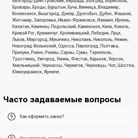
Белгород-Днестровский, Бершадь, Болград, Борисполь,
Бровары, Броды, Бурштын, Буча, Винница, Владимир,
Вознесенск, Вышгород, Днепр, Дрогобыч, Дубно, Жашков,
Житомир, Запорожье, Ивано-Франковск, Измаил, Ирпень,
Казатин, Каменец-Подольский, Каменское, Киев, Ковель,
Кривой Рог, Кременчуг, Кропивницкий, Лебедин, Луцк,
Львов, Миргород, Мукачево, Николаев, Никополь, Нежин,
Новоград-Волынский, Одесса, Павлоград, Полтава,
Прилуки, Ровно, Ромны, Сарны, Сумы, Тернополь,
Тростянец, Ужгород, Умань, Фастов, Харьков, Херсон,
Хмельницкий, Черкассы, Чернигов, Черновцы, Чоп, Шостка,
Южноукраинск, Яремче.
Часто задаваемые вопросы
Как оформить заказ?
Первый вариант - добавить товар в корзину, перейти в