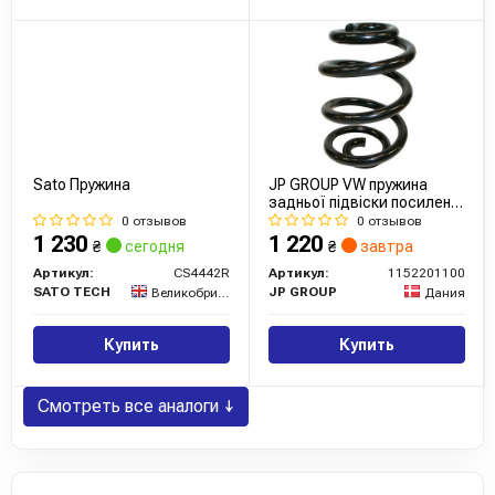
Sato Пружина
JP GROUP VW пружина
задньої підвіски посилена
T4 91-
0 отзывов
0 отзывов
1 230
1 220
₴
сегодня
₴
завтра
Артикул:
CS4442R
Артикул:
1152201100
SATO TECH
JP GROUP
Великобритания
Дания
Купить
Купить
Смотреть все аналоги ↓