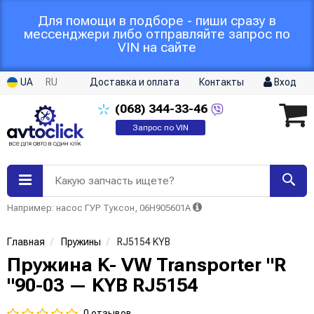
Для помощи в подборе - пиши сразу в
мессенджери либо отправляйте запрос по
VIN на сайте
UA
RU
Доставка и оплата
Контакты
Вход
(068)
344-33-46
Запрос по VIN
Какую запчасть ищете?
Например: насос ГУР Туксон, 06H905601A
Главная
Пружины
RJ5154 KYB
Пружина K- VW Transporter "R
"90-03 — KYB RJ5154
0 отзывов