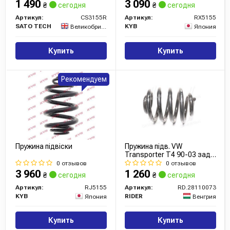
1 490
3 090
₴
сегодня
₴
сегодня
Артикул:
CS3155R
Артикул:
RX5155
SATO TECH
KYB
Великобритания
Япония
Купить
Купить
Рекомендуем
Пружина підвіски
Пружина підв. VW
Transporter T4 90-03 задн.
(RIDER)
0 отзывов
0 отзывов
3 960
1 260
₴
сегодня
₴
сегодня
Артикул:
RJ5155
Артикул:
RD.28110073
KYB
RIDER
Япония
Венгрия
Купить
Купить