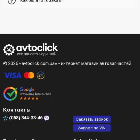
Как оплатить заказ?
корзину и указать всю необходимую информацию о
получателе, способ доставки, способ доставки
- При получении товара в точке выдачи.
Второй вариант - добавить товар в корзину и в поле
- При получении товара на почте (наложенный платеж)
"Быстрый заказ" - указать номер телефона. Вам сразу же
- Сделать оплату по реквизитам (реквизиты скинет
наберет менеджер для подтверждения и уточнения данных.
менеджер)
- LiqPay при оформлении заказа через корзину
Третий вариант - сделать заказ по телефонном режиме
при разговоре с менеджером
© 2026 «avtoclick.com.ua» - интернет магазин автозапчастей
Четвертый вариант - заказать через доступные
мессенджеры (viber, telegram)
Контакты
(068)
344-33-46
Заказать звонок
Запрос по VIN