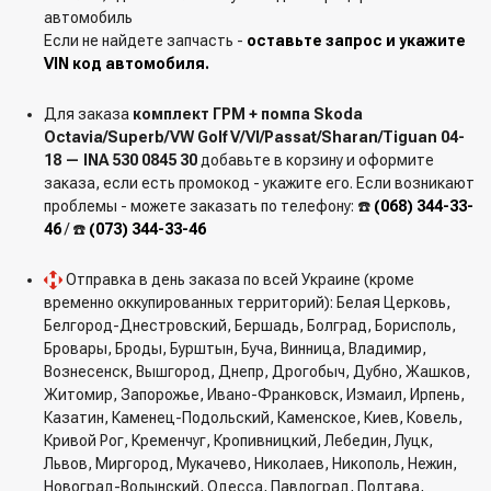
автомобиль
Если не найдете запчасть -
оставьте запрос и укажите
VIN код автомобиля.
Для заказа
комплект ГРМ + помпа Skoda
Octavia/Superb/VW Golf V/VI/Passat/Sharan/Tiguan 04-
18 — INA 530 0845 30
добавьте в корзину и оформите
заказа, если есть промокод - укажите его. Если возникают
проблемы - можете заказать по телефону: ☎️
(068) 344-33-
46
/ ☎️
(073) 344-33-46
Отправка в день заказа по всей Украине (кроме
временно оккупированных территорий): Белая Церковь,
Белгород-Днестровский, Бершадь, Болград, Борисполь,
Бровары, Броды, Бурштын, Буча, Винница, Владимир,
Вознесенск, Вышгород, Днепр, Дрогобыч, Дубно, Жашков,
Житомир, Запорожье, Ивано-Франковск, Измаил, Ирпень,
Казатин, Каменец-Подольский, Каменское, Киев, Ковель,
Кривой Рог, Кременчуг, Кропивницкий, Лебедин, Луцк,
Львов, Миргород, Мукачево, Николаев, Никополь, Нежин,
Новоград-Волынский, Одесса, Павлоград, Полтава,