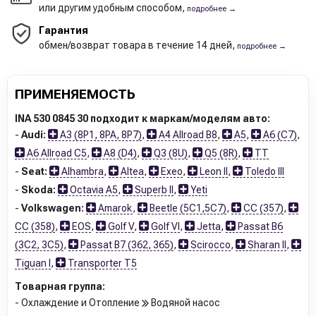
или другим удобным способом,
подробнее →
Гарантия
обмен/возврат товара в течение 14 дней,
подробнее →
ПРИМЕНЯЕМОСТЬ
INA 530 0845 30 подходит к маркам/моделям авто:
-
Audi:
A3 (8P1, 8PA, 8P7)
,
A4 Allroad B8
,
A5
,
A6 (C7)
,
A6 Allroad C5
,
A8 (D4)
,
Q3 (8U)
,
Q5 (8R)
,
TT
-
Seat:
Alhambra
,
Altea
,
Exeo
,
Leon II
,
Toledo III
-
Skoda:
Octavia A5
,
Superb II
,
Yeti
-
Volkswagen:
Amarok
,
Beetle (5C1,5C7)
,
CC (357)
,
CC (358)
,
EOS
,
Golf V
,
Golf VI
,
Jetta
,
Passat B6
(3C2, 3C5)
,
Passat B7 (362, 365)
,
Scirocco
,
Sharan II
,
Tiguan I
,
Transporter T5
Товарная группа:
- Охлаждение и Отопление
Водяной насос