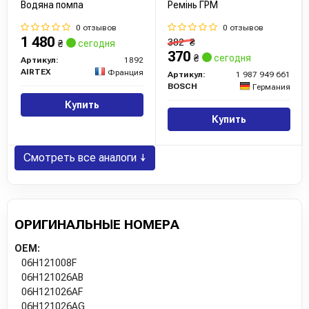
Водяна помпа
Ремінь ГРМ
0 отзывов
0 отзывов
1 480
382
₴
₴
сегодня
370
₴
сегодня
Артикул:
1892
AIRTEX
Франция
Артикул:
1 987 949 661
BOSCH
Германия
Купить
Купить
Смотреть все аналоги ↓
ОРИГИНАЛЬНЫЕ НОМЕРА
OEM:
06H121008F
06H121026AB
06H121026AF
06H121026AG