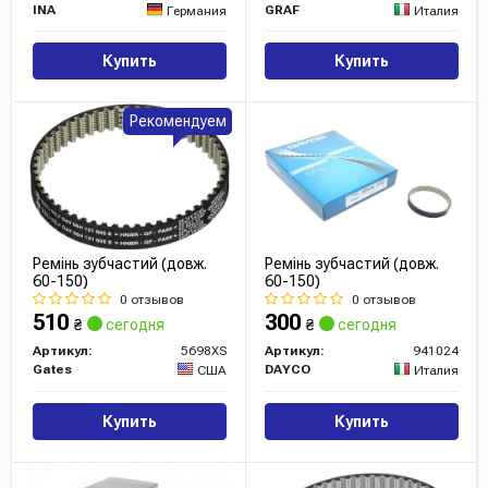
INA
GRAF
Германия
Италия
Купить
Купить
Рекомендуем
Ремінь зубчастий (довж.
Ремінь зубчастий (довж.
60-150)
60-150)
0 отзывов
0 отзывов
510
300
₴
сегодня
₴
сегодня
Артикул:
5698XS
Артикул:
941024
Gates
DAYCO
США
Италия
Купить
Купить