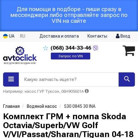
Для помощи в подборе - пиши сразу в
мессенджери либо отправляйте запрос по
VIN на сайте
UA
RU
Доставка и оплата
Контакты
Вход
(068)
344-33-46
Запрос по VIN
Какую запчасть ищете?
Например: насос ГУР Туксон, 06H905601A
Главная
Водяной насос
530 0845 30 INA
Комплект ГРМ + помпа Skoda
Octavia/Superb/VW Golf
V/VI/Passat/Sharan/Tiguan 04-18