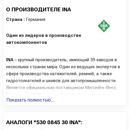
О ПРОИЗВОДИТЕЛЕ INA
Страна :
Германия
Один из лидеров в производстве
автокомпонентов
INA
– крупный производитель, имеющий 39 заводов в
нескольких странах мира. Один из ведущих экспертов в
сфере производства натяжителей, ремней, а также
гидротолкателей и шкивов для автопромышленности.
Является официальным поставщиком Mercedes-Benz,
Peugeot, Audi/VW, а также Renault, Opel и нескольких
Показать полностью...
других концернов. Имеет сертификат корпорации Toyota
– самой требовательной к поставщикам комплектующих
корпорации в мире.
АНАЛОГИ "530 0845 30 INA":
Среди товаров INA можно найти: толкатели,