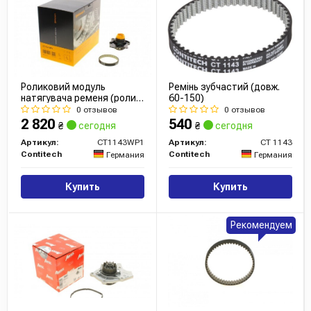
Роликовий модуль
Ремінь зубчастий (довж.
натягувача ременя (ролик,
60-150)
ремінь, помпа)
0 отзывов
0 отзывов
2 820
540
₴
сегодня
₴
сегодня
Артикул:
CT1143WP1
Артикул:
CT 1143
Contitech
Contitech
Германия
Германия
Купить
Купить
Рекомендуем