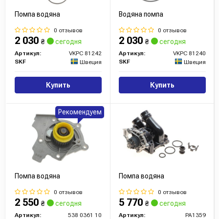
хорошо читаемых кодов, надписей.
Помпа водяна
Водяна помпа
0 отзывов
0 отзывов
Сайт:
https://www.schaeffler.de/
2 030
2 030
₴
сегодня
₴
сегодня
Все запчасти INA →
Артикул:
VKPC 81242
Артикул:
VKPC 81240
SKF
SKF
Швеция
Швеция
Купить
Купить
Рекомендуем
Помпа водяна
Помпа водяна
0 отзывов
0 отзывов
2 550
5 770
₴
сегодня
₴
сегодня
Артикул:
538 0361 10
Артикул:
PA1359