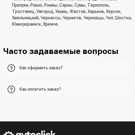
Прилуки, Ровно, Ромны, Сарны, Сумы, Тернополь,
Тростянец, Ужгород, Умань, Фастов, Харьков, Херсон,
Хмельницкий, Черкассы, Чернигов, Черновцы, Чоп, Шостка,
Южноукраинск, Яремче.
Часто задаваемые вопросы
Как оформить заказ?
Первый вариант - добавить товар в корзину, перейти в
Как оплатить заказ?
корзину и указать всю необходимую информацию о
получателе, способ доставки, способ доставки
- При получении товара в точке выдачи.
Второй вариант - добавить товар в корзину и в поле
- При получении товара на почте (наложенный платеж)
"Быстрый заказ" - указать номер телефона. Вам сразу же
- Сделать оплату по реквизитам (реквизиты скинет
наберет менеджер для подтверждения и уточнения данных.
менеджер)
- LiqPay при оформлении заказа через корзину
Третий вариант - сделать заказ по телефонном режиме