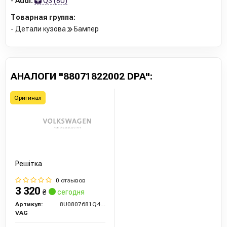
-
Audi:
Q3 (8U)
Товарная группа:
- Детали кузова
Бампер
АНАЛОГИ "88071822002 DPA":
Оригинал
Решітка
0 отзывов
3 320
₴
сегодня
Артикул:
8U0807681Q4U8
VAG