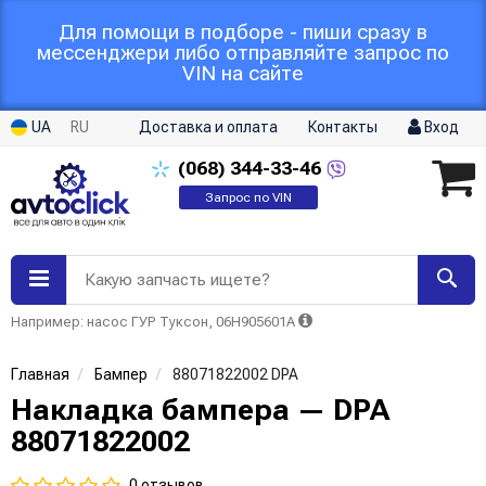
Для помощи в подборе - пиши сразу в
мессенджери либо отправляйте запрос по
VIN на сайте
UA
RU
Доставка и оплата
Контакты
Вход
(068)
344-33-46
Запрос по VIN
Какую запчасть ищете?
Например: насос ГУР Туксон, 06H905601A
Главная
Бампер
88071822002 DPA
Накладка бампера — DPA
88071822002
0 отзывов