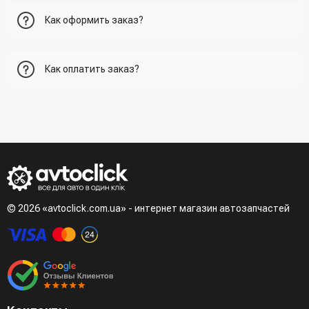
Как оформить заказ?
Первый вариант - добавить товар в корзину, перейти в
Как оплатить заказ?
корзину и указать всю необходимую информацию о
получателе, способ доставки, способ доставки
- При получении товара в точке выдачи.
Второй вариант - добавить товар в корзину и в поле
- При получении товара на почте (наложенный платеж)
"Быстрый заказ" - указать номер телефона. Вам сразу же
- Сделать оплату по реквизитам (реквизиты скинет
наберет менеджер для подтверждения и уточнения данных.
менеджер)
- LiqPay при оформлении заказа через корзину
Третий вариант - сделать заказ по телефонном режиме
при разговоре с менеджером
© 2026 «avtoclick.com.ua» - интернет магазин автозапчастей
Четвертый вариант - заказать через доступные
мессенджеры (viber, telegram)