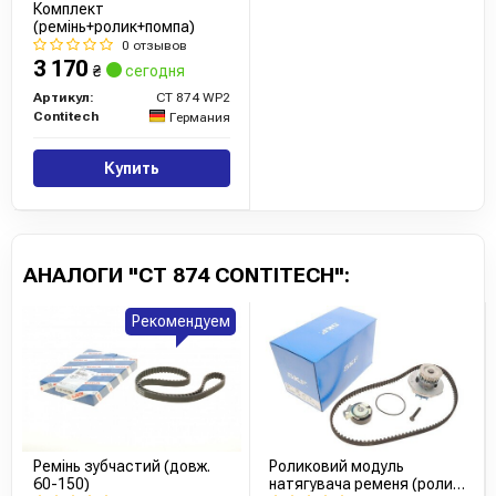
Комплект
(ремінь+ролик+помпа)
0 отзывов
3 170
₴
сегодня
Артикул:
CT 874 WP2
Contitech
Германия
Купить
АНАЛОГИ "CT 874 CONTITECH":
Рекомендуем
Ремінь зубчастий (довж.
Роликовий модуль
60-150)
натягувача ременя (ролик,