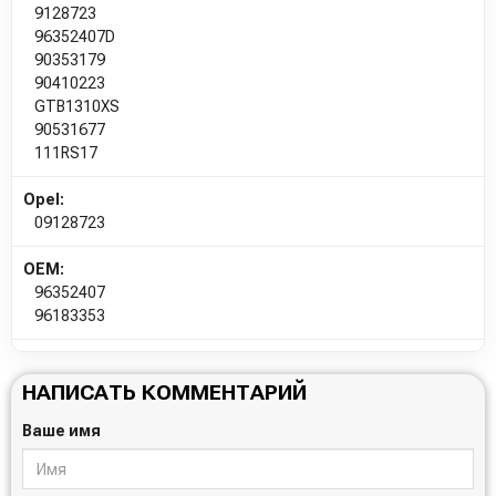
9128723
96352407D
90353179
90410223
GTB1310XS
90531677
111RS17
Opel:
09128723
OEM:
96352407
96183353
НАПИСАТЬ КОММЕНТАРИЙ
Ваше имя