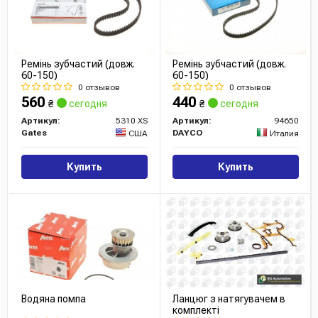
Ремінь зубчастий (довж.
Ремінь зубчастий (довж.
60-150)
60-150)
0 отзывов
0 отзывов
560
440
₴
сегодня
₴
сегодня
Артикул:
5310 XS
Артикул:
94650
Gates
DAYCO
США
Италия
Купить
Купить
Водяна помпа
Ланцюг з натягувачем в
комплекті