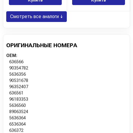
Купить
Купить
Смотреть все аналоги ↓
ОРИГИНАЛЬНЫЕ НОМЕРА
OEM:
636566
90354782
5636356
90531678
96352407
636561
96183353
5636560
89063524
5636364
6536364
636372