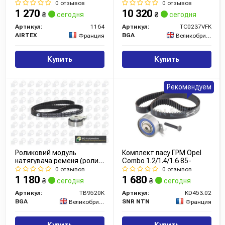
0 отзывов
0 отзывов
1 270
10 320
₴
сегодня
₴
сегодня
Артикул:
1164
Артикул:
TC0237VFK
AIRTEX
BGA
Франция
Великобритания
Купить
Купить
Рекомендуем
Роликовий модуль
Комплект пасу ГРМ Opel
натягувача ременя (ролик,
Combo 1.2/1.4/1.6 85-
ремінь)
0 отзывов
0 отзывов
1 180
1 680
₴
сегодня
₴
сегодня
Артикул:
TB9520K
Артикул:
KD453.02
BGA
SNR NTN
Великобритания
Франция