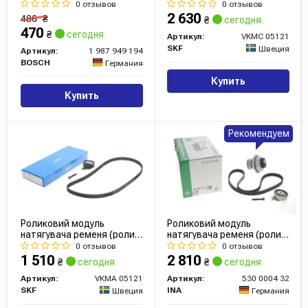
ремінь, помпа)
0 отзывов
0 отзывов
2 630
486
₴
₴
сегодня
470
₴
сегодня
Артикул:
VKMC 05121
SKF
Швеция
Артикул:
1 987 949 194
BOSCH
Германия
Купить
Купить
Рекомендуем
Роликовий модуль
Роликовий модуль
натягувача ременя (ролик,
натягувача ременя (ролик,
ремінь)
ремінь, помпа)
0 отзывов
0 отзывов
1 510
2 810
₴
сегодня
₴
сегодня
Артикул:
VKMA 05121
Артикул:
530 0004 32
SKF
INA
Швеция
Германия