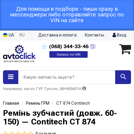
Для помощи в подборе - пиши сразу в
мессенджери либо отправляйте запрос по
VIN на сайте
UA
RU
Доставка и оплата
Контакты
Вход
(068)
344-33-46
Запрос по VIN
Какую запчасть ищете?
Например: насос ГУР Туксон, 06H905601A
Главная
Ремень ГРМ
CT 874 Contitech
Ремінь зубчастий (довж. 60-
150) — Contitech CT 874
0 отзывов