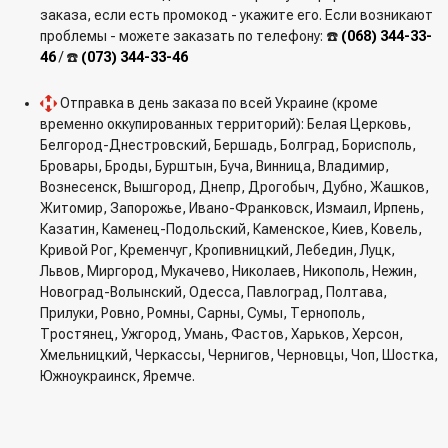
заказа, если есть промокод - укажите его. Если возникают
проблемы - можете заказать по телефону: ☎️
(068) 344-33-
46
/ ☎️
(073) 344-33-46
Отправка в день заказа по всей Украине (кроме
временно оккупированных территорий): Белая Церковь,
Белгород-Днестровский, Бершадь, Болград, Борисполь,
Бровары, Броды, Бурштын, Буча, Винница, Владимир,
Вознесенск, Вышгород, Днепр, Дрогобыч, Дубно, Жашков,
Житомир, Запорожье, Ивано-Франковск, Измаил, Ирпень,
Казатин, Каменец-Подольский, Каменское, Киев, Ковель,
Кривой Рог, Кременчуг, Кропивницкий, Лебедин, Луцк,
Львов, Миргород, Мукачево, Николаев, Никополь, Нежин,
Новоград-Волынский, Одесса, Павлоград, Полтава,
Прилуки, Ровно, Ромны, Сарны, Сумы, Тернополь,
Тростянец, Ужгород, Умань, Фастов, Харьков, Херсон,
Хмельницкий, Черкассы, Чернигов, Черновцы, Чоп, Шостка,
Южноукраинск, Яремче.