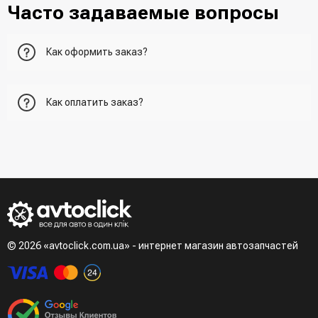
Часто задаваемые вопросы
Как оформить заказ?
Первый вариант - добавить товар в корзину, перейти в
Как оплатить заказ?
корзину и указать всю необходимую информацию о
получателе, способ доставки, способ доставки
- При получении товара в точке выдачи.
Второй вариант - добавить товар в корзину и в поле
- При получении товара на почте (наложенный платеж)
"Быстрый заказ" - указать номер телефона. Вам сразу же
- Сделать оплату по реквизитам (реквизиты скинет
наберет менеджер для подтверждения и уточнения данных.
менеджер)
- LiqPay при оформлении заказа через корзину
Третий вариант - сделать заказ по телефонном режиме
при разговоре с менеджером
© 2026 «avtoclick.com.ua» - интернет магазин автозапчастей
Четвертый вариант - заказать через доступные
мессенджеры (viber, telegram)