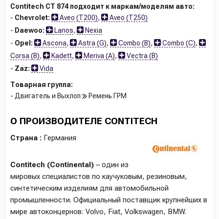
Contitech CT 874 подходит к маркам/моделям авто:
-
Chevrolet:
Aveo (T200)
,
Aveo (T250)
-
Daewoo:
Lanos
,
Nexia
-
Opel:
Ascona
,
Astra (G)
,
Combo (B)
,
Combo (C)
,
Corsa (B)
,
Kadett
,
Meriva (A)
,
Vectra (B)
-
Zaz:
Vida
Товарная группа:
- Двигатель и Выхлоп
Ремень ГРМ
О ПРОИЗВОДИТЕЛЕ CONTITECH
Страна :
Германия
Contitech (Continental)
– один из
мировых специалистов по каучуковым, резиновым,
синтетическим изделиям для автомобильной
промышленности. Официальный поставщик крупнейших в
мире автоконцернов: Volvo, Fiat, Volkswagen, BMW.