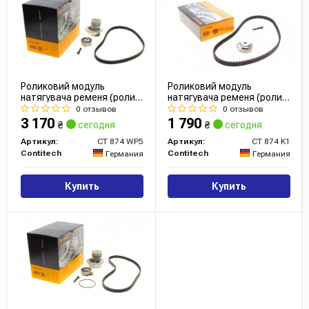
Роликовий модуль
Роликовий модуль
натягувача ременя (ролик,
натягувача ременя (ролик,
ремінь, помпа)
ремінь)
0 отзывов
0 отзывов
3 170
1 790
₴
сегодня
₴
сегодня
Артикул:
CT 874 WP5
Артикул:
CT 874 K1
Contitech
Contitech
Германия
Германия
Купить
Купить