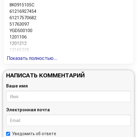
8K0915105C
61216927454
61217570682
51763097
YGD500100
1201106
1201212
13165238
7701376965
Показать полностью...
7711222781
3361079J00
НАПИСАТЬ КОММЕНТАРИЙ
288000N040
288000N060
Ваше имя
28800130LS
28800YZZBD
1J0915105AE
3361079J00000
Электронная почта
0015410901
0015413901
0015414101
0025414301
Уведомить об ответе