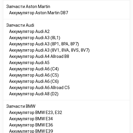
1609232380
Запчасти Aston Martin
1615090280
Аккумулятор Aston Martin DB7
E364042
51940918
Запчасти Audi
519409180
Аккумулятор Audi A2
37110A100
Аккумулятор Audi A3 (8L1)
37110GD200
Аккумулятор Audi A3 (8P1, 8PA, 8P7)
37110GD200JD200
Аккумулятор Audi A3 (8V1, 8VA, 8VS, 8V7)
37110JD200
Аккумулятор Audi A4 Allroad B8
1E1218520
Аккумулятор Audi A5
0045412801
Аккумулятор Audi A6 (C4)
0045412901
Аккумулятор Audi A6 (C5)
A0015410901
Аккумулятор Audi A6 (C6)
A0015413901
Аккумулятор Audi A6 Allroad C5
A0015414101
Аккумулятор Audi A8 (D2)
A0025414301
A0045412801
Запчасти BMW
A0045412901
Аккумулятор BMW E23, E32
B441070D0MVA
Аккумулятор BMW E34
12772122
Аккумулятор BMW E36
560042
Аккумулятор BMW E39
7700431820