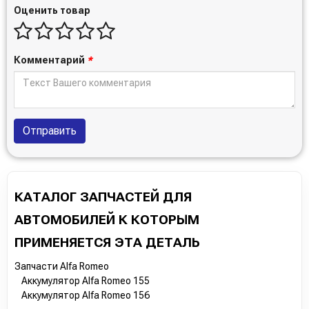
000912150CC
Оценить товар
13502767
71751145
000915105DG
Комментарий
*
93189922
71751146
19003276
95951012
5GM915105F
Отправить
5GM915105G
5K0915105F
5K0915105G
12772122FX
КАТАЛОГ ЗАПЧАСТЕЙ ДЛЯ
13390017
13390021GL
АВТОМОБИЛЕЙ К КОТОРЫМ
19002392
22859693GQ
ПРИМЕНЯЕТСЯ ЭТА ДЕТАЛЬ
93168886
Запчасти Alfa Romeo
95492106
Аккумулятор Alfa Romeo 155
EC0730009
Аккумулятор Alfa Romeo 156
56029720AA