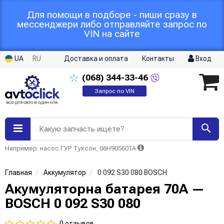
Для помощи в подборе - пиши сразу в
мессенджери либо отправляйте запрос по
VIN на сайте
UA
RU
Доставка и оплата
Контакты
Вход
(068)
344-33-46
Запрос по VIN
Какую запчасть ищете?
Например: насос ГУР Туксон, 06H905601A
Главная
Аккумулятор
0 092 S30 080 BOSCH
Акумуляторна батарея 70А —
BOSCH 0 092 S30 080
0 отзывов