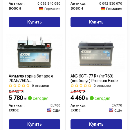
Артикул:
0 092 S40 080
Артикул:
0 092 S30 070
BOSCH
BOSCH
Германия
Германия
Купить
Купить
Акумуляторна батарея
АКБ 6СТ-77 R+ (пт760)
70Ah/760A
(необслуг) Premium Exide
(278x175x190/+R/B13)
0 отзывов
0 отзывов
(Start-Stop EFB)
5 950
₴
4 595
₴
5 780
4 460
₴
сегодня
₴
сегодня
Артикул:
EL700
Артикул:
EA770
EXIDE
EXIDE
США
США
Купить
Купить