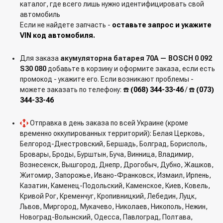
каталог, где всего лишь нужно идентифицировать свой
автомобиль
Если не найдете запчасть -
оставьте запрос и укажите
VIN код автомобиля.
Для заказа
акумуляторна батарея 70А — BOSCH 0 092
S30 080
добавьте в корзину и оформите заказа, если есть
промокод - укажите его. Если возникают проблемы -
можете заказать по телефону: ☎️
(068) 344-33-46
/ ☎️
(073)
344-33-46
Отправка в день заказа по всей Украине (кроме
временно оккупированных территорий): Белая Церковь,
Белгород-Днестровский, Бершадь, Болград, Борисполь,
Бровары, Броды, Бурштын, Буча, Винница, Владимир,
Вознесенск, Вышгород, Днепр, Дрогобыч, Дубно, Жашков,
Житомир, Запорожье, Ивано-Франковск, Измаил, Ирпень,
Казатин, Каменец-Подольский, Каменское, Киев, Ковель,
Кривой Рог, Кременчуг, Кропивницкий, Лебедин, Луцк,
Львов, Миргород, Мукачево, Николаев, Никополь, Нежин,
Новоград-Волынский, Одесса, Павлоград, Полтава,