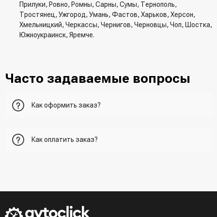
Прилуки, Ровно, Ромны, Сарны, Сумы, Тернополь,
Тростянец, Ужгород, Умань, Фастов, Харьков, Херсон,
Хмельницкий, Черкассы, Чернигов, Черновцы, Чоп, Шостка,
Южноукраинск, Яремче.
Часто задаваемые вопросы
Как оформить заказ?
Первый вариант - добавить товар в корзину, перейти в
Как оплатить заказ?
корзину и указать всю необходимую информацию о
получателе, способ доставки, способ доставки
- При получении товара в точке выдачи.
Второй вариант - добавить товар в корзину и в поле
- При получении товара на почте (наложенный платеж)
"Быстрый заказ" - указать номер телефона. Вам сразу же
- Сделать оплату по реквизитам (реквизиты скинет
наберет менеджер для подтверждения и уточнения данных.
менеджер)
- LiqPay при оформлении заказа через корзину
Третий вариант - сделать заказ по телефонном режиме