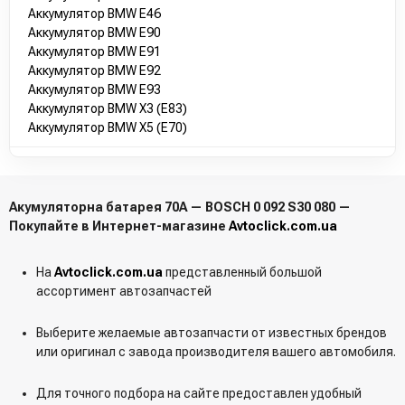
Аккумулятор BMW E46
7701381063
Аккумулятор BMW E90
1J0915105AF
Аккумулятор BMW E91
28800YZZHC
Аккумулятор BMW E92
1363509
Аккумулятор BMW E93
30659798
Аккумулятор BMW X3 (E83)
9139292
Аккумулятор BMW X5 (E70)
15410901
15413901
15414101
25414301
45412801
Акумуляторна батарея 70А — BOSCH 0 092 S30 080 —
45412901
Покупайте в Интернет-магазине
Avtoclick.com.ua
1U2J10655E4A
30745775
На
Avtoclick.com.ua
представленный большой
CK4T10655AA
ассортимент автозапчастей
ME8U2J10655NA
ME8U2JP10655NA
Выберите желаемые автозапчасти от известных брендов
JOHNDEERE
или оригинал с завода производителя вашего автомобиля.
HYUNDAI
EPYP570409
Для точного подбора на сайте предоставлен удобный