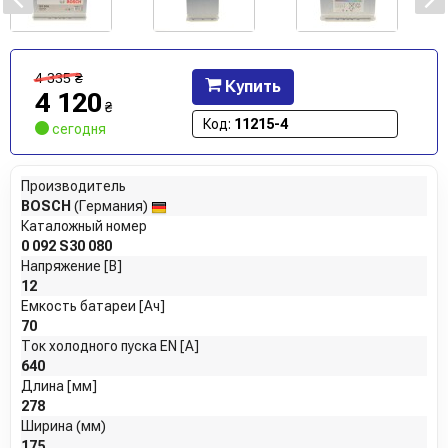
4 335
₴
Купить
4 120
₴
Код:
11215-4
сегодня
Производитель
BOSCH
(Германия)
Каталожный номер
0 092 S30 080
Напряжение [В]
12
Емкость батареи [Ач]
70
Ток холодного пуска EN [A]
640
Длина [мм]
278
Ширина (мм)
175