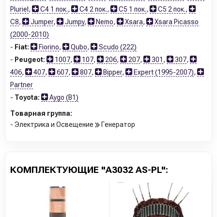
Pluriel
,
C4 1 пок.
,
C4 2 пок.
,
C5 1 пок.
,
C5 2 пок.
,
C8
,
Jumper
,
Jumpy
,
Nemo
,
Xsara
,
Xsara Picasso
(2000-2010)
-
Fiat:
Fiorino
,
Qubo
,
Scudo (222)
-
Peugeot:
1007
,
107
,
206
,
207
,
301
,
307
,
406
,
407
,
607
,
807
,
Bipper
,
Expert (1995-2007)
,
Partner
-
Toyota:
Aygo (B1)
Товарная группа:
- Электрика и Освещение
Генератор
КОМПЛЕКТУЮЩИЕ "A3032 AS-PL":