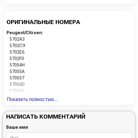
ОРИГИНАЛЬНЫЕ НОМЕРА
Peugeot/Citroen:
5702A3
5702C9
5702E6
5702F0
57054H
57055A
57055T
57056D
57056Y
57056Z
Показать полностью...
57058C
5705AQ
НАПИСАТЬ КОММЕНТАРИЙ
5705AW
5705CW
Ваше имя
5705EN
5705FA