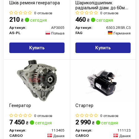
Шків ременя генератора
Шарикопідшипник
радіальний діам. до 60мм
(вир-во FAG)
0 отзывов
0 отзывов
210
460
₴
сегодня
₴
сегодня
Артикул:
AP3005
Артикул:
6303.2RSR.C3
AS-PL
FAG
Польша
Германия
Купить
Купить
Генератор
Стартер
0 отзывов
0 отзывов
7 450
2 990
₴
сегодня
₴
сегодня
Артикул:
113405
Артикул:
111123
CARGO
CARGO
Дания
Дания