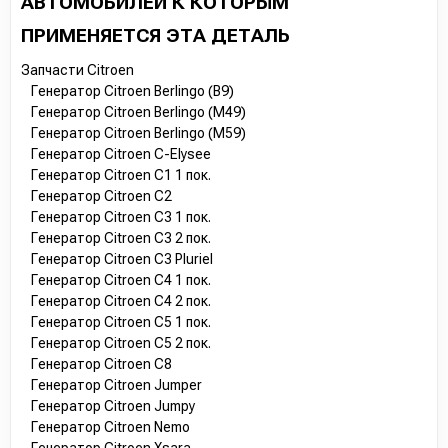
АВТОМОБИЛЕЙ К КОТОРЫМ
57057F
5705GP
ПРИМЕНЯЕТСЯ ЭТА ДЕТАЛЬ
9638275780
Запчасти Citroen
9642880180
Генератор Citroen Berlingo (B9)
9656956380
Генератор Citroen Berlingo (M49)
5702C7
Генератор Citroen Berlingo (M59)
5702E4
Генератор Citroen C-Elysee
5702E5
Генератор Citroen C1 1 пок.
57054J
Генератор Citroen C2
57054K
Генератор Citroen C3 1 пок.
57055BP
Генератор Citroen C3 2 пок.
57055C
Генератор Citroen C3 Pluriel
57055CP
Генератор Citroen C4 1 пок.
57055U
Генератор Citroen C4 2 пок.
57055V
Генератор Citroen C5 1 пок.
57056YP
Генератор Citroen C5 2 пок.
57056ZC
Генератор Citroen C8
57057AP
Генератор Citroen Jumper
57057CP
Генератор Citroen Jumpy
57057EP
Генератор Citroen Nemo
57057FC
Генератор Citroen Xsara