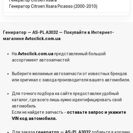
5705AZ
Генератор Citroen Xsara Picasso (2000-2010)
57055B
57057A
57057C
9633782680
9638275680
Генератор — AS-PL A3032 — Покупайте в Интернет-
9638275980
магазине
Avtoclick.com.ua
9638827580
9641398680
На
Avtoclick.com.ua
представленный большой
9642880080
ассортимент автозапчастей
9644904680
9649611380
Выберите желаемые автозапчасти от известных брендов
9649611580
или оригинал с завода производителя вашего автомобиля.
96337825
Для точного подбора на сайте предоставлен удобный
MITSUBISHI:
каталог, где всего лишь нужно идентифицировать свой
A001TA3391A
автомобиль
A001TA3391B
Если не найдете запчасть -
оставьте запрос и укажите
A001TA3391C
VIN код автомобиля.
A005TA6291
A005TA6291A
A005TA6291B
Для заказа
генератор — AS-PL A3032
добавьте в корзину