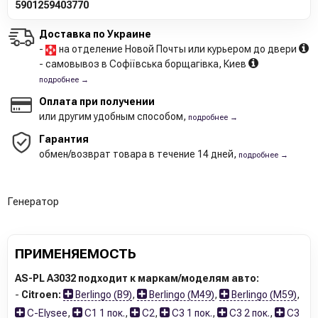
5901259403770
Доставка по Украине
-
на отделение Новой Почты или курьером до двери
- самовывоз в Софіївська борщагівка, Киев
подробнее →
Оплата при получении
или другим удобным способом,
подробнее →
Гарантия
обмен/возврат товара в течение 14 дней,
подробнее →
Генератор
ПРИМЕНЯЕМОСТЬ
AS-PL A3032 подходит к маркам/моделям авто:
-
Citroen:
Berlingo (B9)
,
Berlingo (M49)
,
Berlingo (M59)
,
C-Elysee
,
C1 1 пок.
,
C2
,
C3 1 пок.
,
C3 2 пок.
,
C3