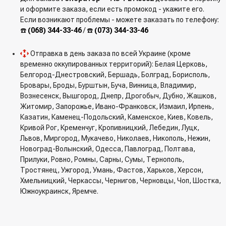
A005TA6291C
и оформите заказа, если есть промокод - укажите его.
A005TA6291D
Если возникают проблемы - можете заказать по телефону:
A005TA6291E
☎️
(068) 344-33-46
/ ☎️
(073) 344-33-46
A005TA6291F
A005TA6291G
Отправка в день заказа по всей Украине (кроме
A005TA6291H
временно оккупированных территорий): Белая Церковь,
A1TA3391
Белгород-Днестровский, Бершадь, Болград, Борисполь,
A1TA3391A
Бровары, Броды, Бурштын, Буча, Винница, Владимир,
A1TA3391B
Вознесенск, Вышгород, Днепр, Дрогобыч, Дубно, Жашков,
A1TA3391C
Житомир, Запорожье, Ивано-Франковск, Измаил, Ирпень,
A005TA6291ZE
Казатин, Каменец-Подольский, Каменское, Киев, Ковель,
A5TA6291
Кривой Рог, Кременчуг, Кропивницкий, Лебедин, Луцк,
A5TA6291A
Львов, Миргород, Мукачево, Николаев, Никополь, Нежин,
A5TA6291B
Новоград-Волынский, Одесса, Павлоград, Полтава,
A5TA6291C
Прилуки, Ровно, Ромны, Сарны, Сумы, Тернополь,
A5TA6291D
Тростянец, Ужгород, Умань, Фастов, Харьков, Херсон,
A5TA6291E
Хмельницкий, Черкассы, Чернигов, Черновцы, Чоп, Шостка,
A5TA6291F
Южноукраинск, Яремче.
A5TA6291G
A5TA6291H
A5TA6291ZEB