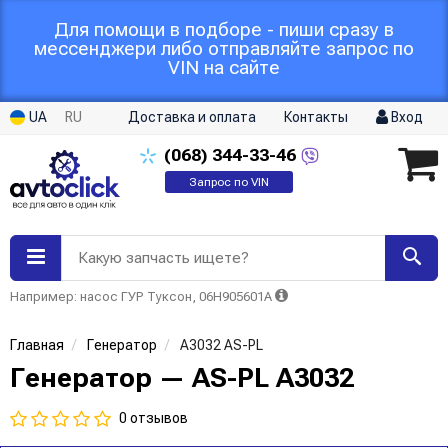
Для помощи в подборе - пиши сразу в
мессенджери либо отправляйте запрос по
VIN на сайте
UA
RU
Доставка и оплата
Контакты
Вход
(068)
344-33-46
Запрос по VIN
Какую запчасть ищете?
Например: насос ГУР Туксон, 06H905601A
Главная
Генератор
A3032 AS-PL
Генератор — AS-PL A3032
0 отзывов