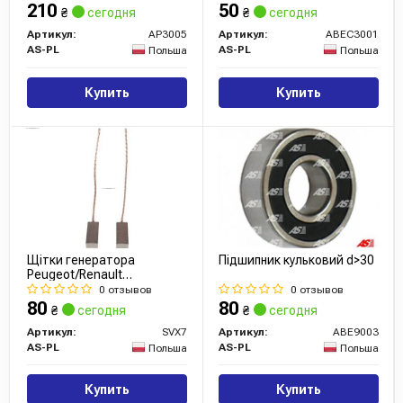
210
50
₴
сегодня
₴
сегодня
Артикул:
AP3005
Артикул:
ABEC3001
AS-PL
AS-PL
Польша
Польша
Купить
Купить
Щітки генератора
Підшипник кульковий d>30
Peugeot/Renault
(6,3x4,5x15.5) (STANDARD
0 отзывов
0 отзывов
LINE)
80
80
₴
сегодня
₴
сегодня
Артикул:
SVX7
Артикул:
ABE9003
AS-PL
AS-PL
Польша
Польша
Купить
Купить