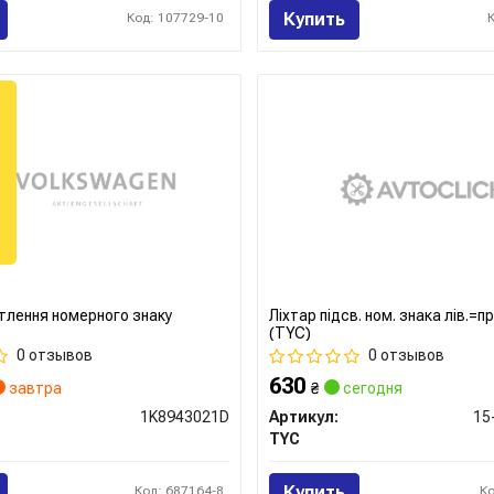
Купить
Код: 107729-10
ітлення номерного знаку
Ліхтар підсв. ном. знака лів.=
(TYC)
0 отзывов
0 отзывов
630
завтра
₴
сегодня
1K8943021D
Артикул:
15
TYC
Купить
Код: 687164-8
К