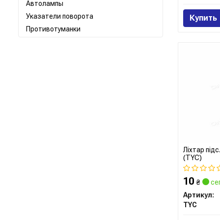
Автолампы
Указатели поворота
Купить
Противотуманки
Ліхтар підс
(TYC)
10
₴
се
Артикул:
TYC