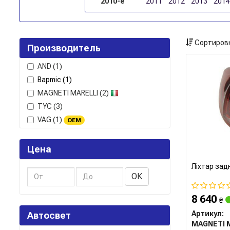
2010-е
2011
2012
2013
2014
Сортировк
Производитель
AND
(1)
Bapmic
(1)
MAGNETI MARELLI
(2)
TYC
(3)
VAG
(1)
OEM
Цена
Ліхтар задн
ОК
8 640
₴
Артикул:
Автосвет