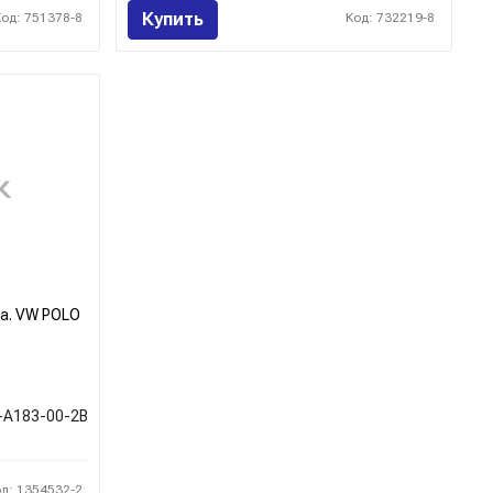
Купить
Код: 751378-8
Код: 732219-8
пра. VW POLO
-A183-00-2B
од: 1354532-2