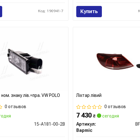
Купить
Код: 190941-7
. ном. знаку лів.=пра. VW POLO
Ліхтар лівий
0 отзывов
0 отзывов
7 430
годня
₴
сегодня
15-A181-00-2B
Артикул:
B
Bapmic