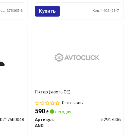
Купить
Код: 378305-3
Код: 1462428-7
Ліхтар (якість OE)
0 отзывов
590
₴
сегодня
F0217500048
Артикул:
52947006
AND