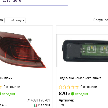
2015
2016
а:
Результ
по рейтингу
ій лівий
Підсвітка номерного знака
0 отзывов
0 отзывов
870
сегодня
₴
сегодня
714081170701
Артикул:
MAGNETI MARELLI
Италия
TYC