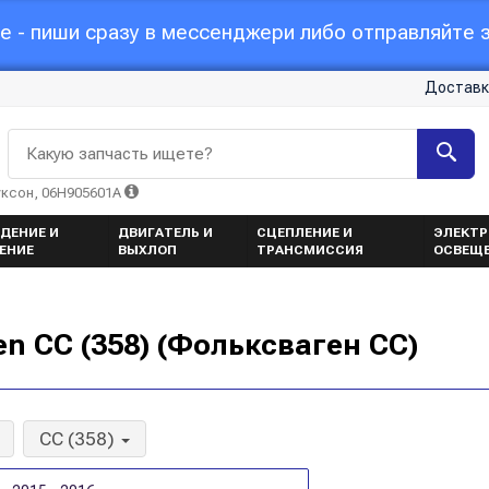
 - пиши сразу в мессенджери либо отправляйте з
Доставк
Какую запчасть ищете?
уксон, 06H905601A
ДЕНИЕ И
ДВИГАТЕЛЬ И
СЦЕПЛЕНИЕ И
ЭЛЕКТР
ЕНИЕ
ВЫХЛОП
ТРАНСМИССИЯ
ОСВЕЩ
n CC (358) (Фольксваген CC)
CC (358)