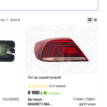
аты:
1 - 8 из 8
Ліхтар задній правий
0 отзывов
8 980
₴
сегодня
150183002
Артикул:
714081170801
MAGNETI MARELLI
Италия