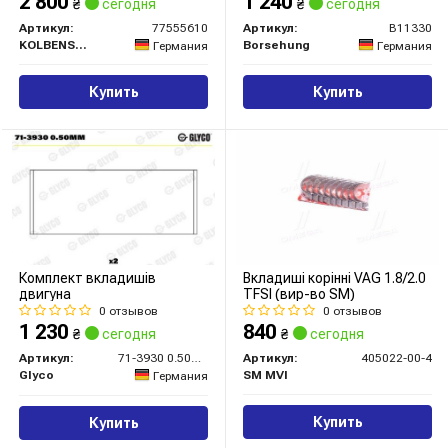
2 800
1 240
₴
сегодня
₴
сегодня
Артикул:
77555610
Артикул:
B11330
KOLBENSCHMIDT
Borsehung
Германия
Германия
Купить
Купить
Комплект вкладишів
Вкладиші корінні VAG 1.8/2.0
двигуна
TFSI (вир-во SM)
0 отзывов
0 отзывов
1 230
840
₴
сегодня
₴
сегодня
Артикул:
71-3930 0.50MM
Артикул:
405022-00-4
Glyco
SM MVI
Германия
Купить
Купить