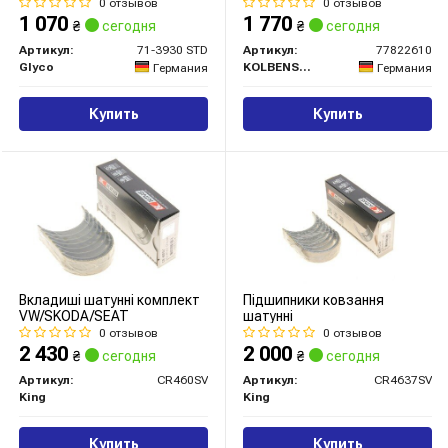
KS)
0 отзывов
0 отзывов
1 070
1 770
₴
сегодня
₴
сегодня
Артикул:
71-3930 STD
Артикул:
77822610
Glyco
KOLBENSCHMIDT
Германия
Германия
Купить
Купить
Вкладиші шатунні комплект
Підшипники ковзання
VW/SKODA/SEAT
шатунні
0 отзывов
0 отзывов
2 430
2 000
₴
сегодня
₴
сегодня
Артикул:
CR460SV
Артикул:
CR4637SV
King
King
Купить
Купить