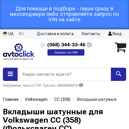
Для помощи в подборе - пиши сразу в
мессенджери либо отправляйте запрос по
VIN на сайте
UA
RU
Доставка и оплата
Контакты
Вход
(068)
344-33-46
Запрос по VIN
Какую запчасть ищете?
Например: насос ГУР Туксон, 06H905601A
Главная
Volkswagen
CC (358)
Вкладыши шатунные
Вкладыши шатунные для
Volkswagen CC (358)
(Фольксваген CC)