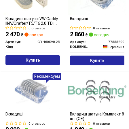
Вкладиші шатунні VW Caddy
Вкладиші
III/IV/Crafter/T5/T6 2.0 TDI
05- (+0.25)
0 отзывов
0 отзывов
2 470
2 860
₴
завтра
₴
сегодня
Артикул:
CR 460SV0.25
Артикул:
77555600
King
KOLBENSCHMIDT
Германия
Купить
Купить
Рекомендуем
Вкладиші
Вкладиш шатуна Комплект 8
шт (OE)
0 отзывов
0 отзывов