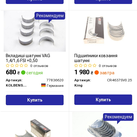
Рекомендуем
Вкладиші шатунні VAG
Підшипники ковзання
1,4/1,6 FSI +0,50
шатунні
0 отзывов
0 отзывов
680
1 980
₴
сегодня
₴
завтра
Артикул:
77836620
Артикул:
CR4637SV0.25
KOLBENSCHMIDT
King
Германия
Купить
Купить
Рекомендуем