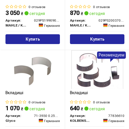
0 отзывов
0 отзывов
3 050
870
₴
сегодня
₴
сегодня
Артикул:
029PS19909000
Артикул:
029PS20037000
MAHLE / KNECHT
MAHLE / KNECHT
Германия
Германия
Купить
Купить
Рекомендуем
Вкладиші
Вкладиші
0 отзывов
0 отзывов
1 070
640
₴
сегодня
₴
сегодня
Артикул:
71-3930 0.25MM
Артикул:
77836610
Glyco
KOLBENSCHMIDT
Германия
Германия