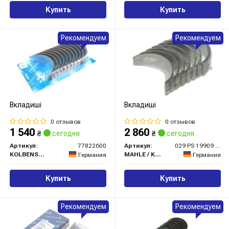
Купить
Купить
Рекомендуем
Рекомендуем
Вкладиші
Вкладиші
0 отзывов
0 отзывов
1 540
2 860
₴
сегодня
₴
сегодня
Артикул:
77822600
Артикул:
029 PS 19909 025
KOLBENSCHMIDT
MAHLE / KNECHT
Германия
Германия
Купить
Купить
Рекомендуем
Рекомендуем