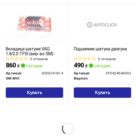
Вкладиші шатунні VAG
Підшипник шатуна двигуна
1.8/2.0 TFSI (вир-во SM)
0 отзывов
0 отзывов
860
490
₴
сегодня
₴
сегодня
Артикул:
435029-00-4
Артикул:
EF0424540002
SM MVI
Bapmic
Купить
Купить