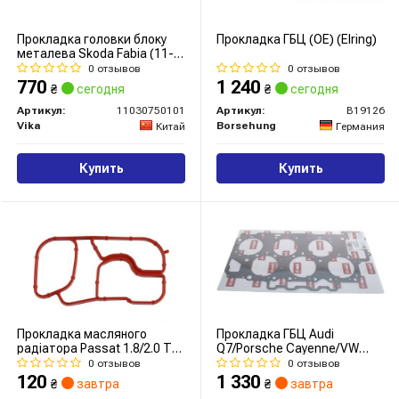
Прокладка головки блоку
Прокладка ГБЦ (ОЕ) (Elring)
металева Skoda Fabia (11-
15), Octavia (09-13,14-)/VW
0 отзывов
0 отзывов
Jetta (06-14), Passat (08-
770
1 240
₴
сегодня
₴
сегодня
15), Tiguan (08-)
(11030750101) VIKA
Артикул:
11030750101
Артикул:
B19126
Vika
Borsehung
Китай
Германия
Купить
Купить
Прокладка масляного
Прокладка ГБЦ Audi
радіатора Passat 1.8/2.0 TSI
Q7/Porsche Cayenne/VW
05-14
Touareg 3.6 05-10 Ø85,00mm
0 отзывов
0 отзывов
120
1 330
₴
завтра
₴
завтра