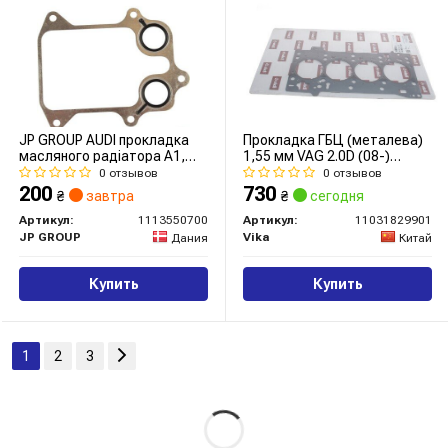
JP GROUP AUDI прокладка
Прокладка ГБЦ (металева)
масляного радіатора A1,
1,55 мм VAG 2.0D (08-)
A3, SEAT IBIZA IV, SKODA
(11031829901) VIKA
0 отзывов
0 отзывов
OCTAVIA II
200
730
₴
завтра
₴
сегодня
Артикул:
1113550700
Артикул:
11031829901
JP GROUP
Vika
Дания
Китай
Купить
Купить
1
2
3