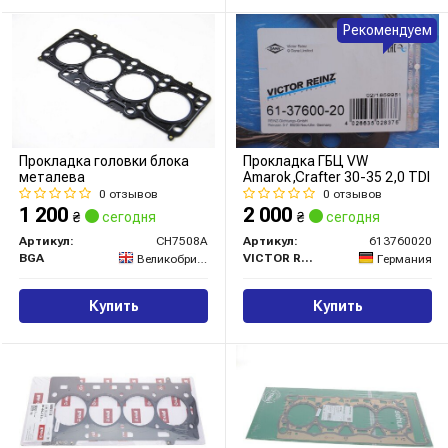
Рекомендуем
Прокладка головки блока
Прокладка ГБЦ VW
металева
Amarok,Crafter 30-35 2,0 TDI
0 отзывов
0 отзывов
1 200
2 000
₴
сегодня
₴
сегодня
Артикул:
CH7508A
Артикул:
613760020
BGA
VICTOR REINZ
Великобритания
Германия
Купить
Купить