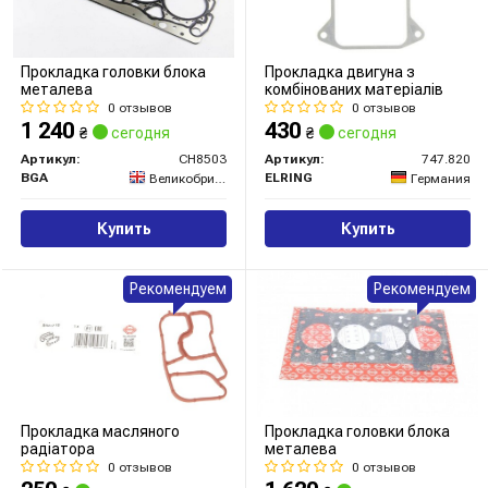
Прокладка головки блока
Прокладка двигуна з
металева
комбінованих матеріалів
0 отзывов
0 отзывов
1 240
430
₴
сегодня
₴
сегодня
Артикул:
CH8503
Артикул:
747.820
BGA
ELRING
Великобритания
Германия
Купить
Купить
Рекомендуем
Рекомендуем
Прокладка масляного
Прокладка головки блока
радіатора
металева
0 отзывов
0 отзывов