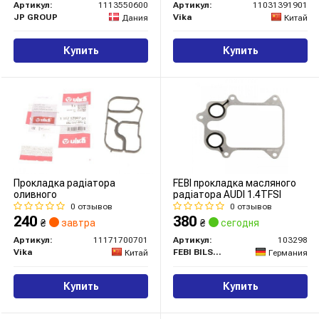
Артикул:
1113550600
Артикул:
11031391901
JP GROUP
Vika
Дания
Китай
Купить
Купить
Прокладка радіатора
FEBI прокладка масляного
оливного
радіатора AUDI 1.4TFSI
0 отзывов
0 отзывов
240
380
₴
завтра
₴
сегодня
Артикул:
11171700701
Артикул:
103298
Vika
FEBI BILSTEIN
Китай
Германия
Купить
Купить