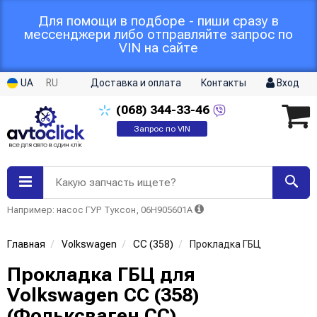
Для помощи в подборе - пиши сразу в
мессенджери либо отправляйте запрос по
VIN на сайте
UA
RU
Доставка и оплата
Контакты
Вход
(068)
344-33-46
Запрос по VIN
Какую запчасть ищете?
Например: насос ГУР Туксон, 06H905601A
Главная
Volkswagen
CC (358)
Прокладка ГБЦ
Прокладка ГБЦ для
Volkswagen CC (358)
(Фольксваген CC)