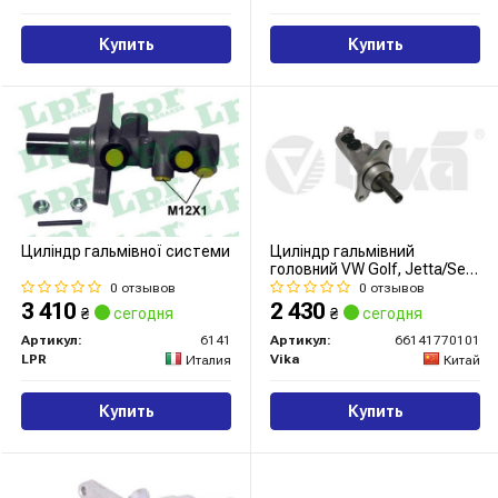
Купить
Купить
Циліндр гальмівної системи
Циліндр гальмівний
головний VW Golf, Jetta/Seat
Leon, Altea (04-13)
0 отзывов
0 отзывов
(66141770101) VIKA
3 410
2 430
₴
сегодня
₴
сегодня
Артикул:
6141
Артикул:
66141770101
LPR
Vika
Италия
Китай
Купить
Купить