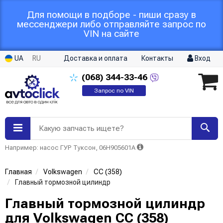
Для помощи в подборе - пиши сразу в
мессенджери либо отправляйте запрос по
VIN на сайте
UA
RU
Доставка и оплата
Контакты
Вход
(068)
344-33-46
Запрос по VIN
Какую запчасть ищете?
Например: насос ГУР Туксон, 06H905601A
Главная
Volkswagen
CC (358)
Главный тормозной цилиндр
Главный тормозной цилиндр
для Volkswagen CC (358)