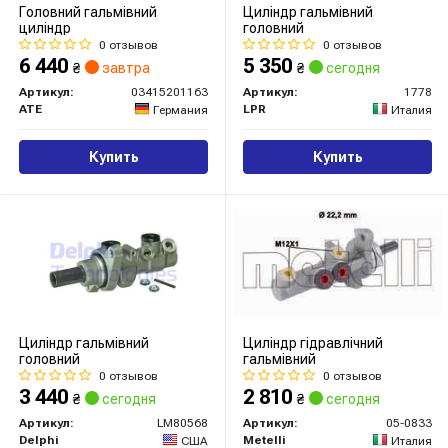
Головний гальмівний
Циліндр гальмівний
циліндр
головний
0 отзывов
0 отзывов
6 440
5 350
₴
завтра
₴
сегодня
Артикул:
03415201163
Артикул:
1778
ATE
LPR
Германия
Италия
Купить
Купить
Циліндр гальмівний
Циліндр гідравлічний
головний
гальмівний
0 отзывов
0 отзывов
3 440
2 810
₴
сегодня
₴
сегодня
Артикул:
LM80568
Артикул:
05-0833
Delphi
Metelli
США
Италия