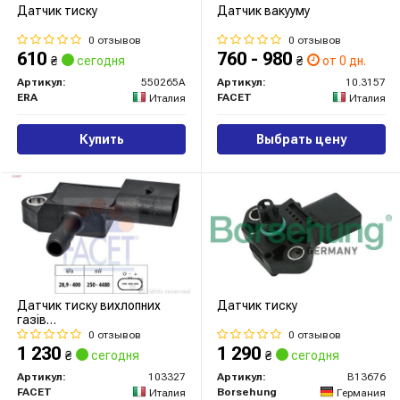
Датчик тиску
Датчик вакууму
0 отзывов
0 отзывов
610
760 - 980
₴
сегодня
₴
от 0 дн.
Артикул:
550265A
Артикул:
10.3157
ERA
FACET
Италия
Италия
Купить
Выбрать цену
Датчик тиску вихлопних
Датчик тиску
газів
Golf/Passat/Caddy/T6/Crafter
0 отзывов
0 отзывов
1.6/2.0TDI 12- (10.3327)
1 230
1 290
₴
сегодня
₴
сегодня
Facet
Артикул:
103327
Артикул:
B13676
FACET
Borsehung
Италия
Германия