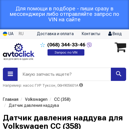
Для помощи в подборе - пиши сразу в
мессенджери либо отправляйте запрос по
VIN на сайте
UA
RU
Доставка и оплата
Контакты
Вход
(068)
344-33-46
Запрос по VIN
Какую запчасть ищете?
Например: насос ГУР Туксон, 06H905601A
Главная
Volkswagen
CC (358)
Датчик давления наддува
Датчик давления наддува для
Volkswagen CC (358)