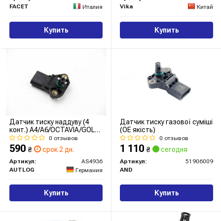
FACET
Vika
Италия
Китай
Купить
Купить
Датчик тиску наддуву (4
Датчик тиску газової суміші
конт.) A4/A6/OCTAVIA/GOLF
(OE якість)
V 1.4/1.8/2.0 96-
0 отзывов
0 отзывов
590
1 110
₴
срок 2 дн.
₴
сегодня
Артикул:
AS4936
Артикул:
51906009
AUTLOG
AND
Германия
Купить
Купить