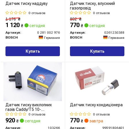
Датчик тиску наддуву
Датчик тиску, впускний
газопровід
0 отзывов
0 отзывов
1 176
₴
802
₴
1 120
770
₴
сегодня
₴
сегодня
Артикул:
0 281 002 976
Артикул:
0261230388
BOSCH
BOSCH
Германия
Германия
Купить
Купить
Датчик тиску вихлопних
Датчик тиску кондиціонера
газів Caddy/T5 10-
(сажевого Фільтра) 076 906
0 отзывов
0 отзывов
051 B (10.3266) Facet
920
770
₴
сегодня
₴
завтра
Артикул:
103266
Артикул:
99591806401