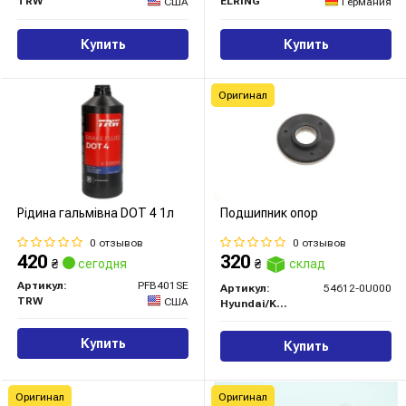
TRW
ELRING
США
Германия
Купить
Купить
Оригинал
Рідина гальмівна DOT 4 1л
Подшипник опор
0 отзывов
0 отзывов
420
320
₴
сегодня
₴
склад
Артикул:
PFB401SE
Артикул:
54612-0U000
TRW
США
Hyundai/Kia/Mobis
Купить
Купить
Оригинал
Оригинал