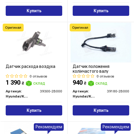
Купить
Купить
Оригинал
Оригинал
Датчик расхода воздуха
Датчик положення
колiнчастого валу
0 отзывов
0 отзывов
1 390
940
₴
склад
₴
склад
Артикул:
39300-2B000
Артикул:
39180-2B000
Hyundai/Kia/Mobis
Hyundai/Kia/Mobis
Купить
Купить
Рекомендуем
Рекомендуем