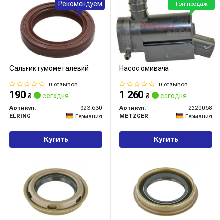
Рекомендуем
Топ продаж
Сальник гумометалевий
Насос омивача
0 отзывов
0 отзывов
190
1 260
₴
сегодня
₴
сегодня
Артикул:
323.630
Артикул:
2220068
ELRING
METZGER
Германия
Германия
Купить
Купить