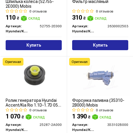
Шпилька колеса (52755-
Фильтр масляный
2E000) Mobis
0 отзывов
0 отзывов
110
310
₴
склад
₴
склад
Артикул:
52755-2E000
Артикул:
2630002503
Hyundai/Kia/Mobis
Hyundai/Kia/Mobis
Купить
Купить
Оригинал
Оригинал
Ролик генератора Hyundai
Форсунка паливна (35310-
Accent/Kia Rio 1.1D-1.7D 05-
2B000) Mobis
(паразитний) (60х22)
0 отзывов
0 отзывов
1 070
1 390
₴
склад
₴
склад
Артикул:
25287-2A000
Артикул:
353102B000
Hyundai/Kia/Mobis
Hyundai/Kia/Mobis