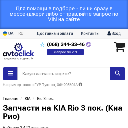
Для помощи в подборе - пиши сразу в
мессенджери либо отправляйте запрос по
VIN на сайте
UA
RU
Доставка и оплата
Контакты
Вход
(068)
344-33-46
Запрос по VIN
Какую запчасть ищете?
Например: насос ГУР Туксон, 06H905601A
Главная
KIA
Rio 3 пок.
Запчасти на KIA Rio 3 пок. (Киа
Рио)
Найдено 2 422 запчасти