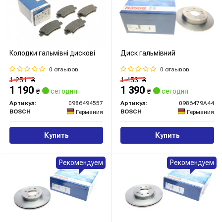
Колодки гальмівні дискові
Диск гальмівний
0 отзывов
0 отзывов
1 251
₴
1 453
₴
1 190
1 390
₴
сегодня
₴
сегодня
Артикул:
0986494557
Артикул:
0986479A44
BOSCH
BOSCH
Германия
Германия
Купить
Купить
Рекомендуем
Рекомендуем