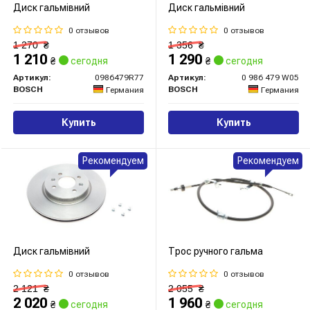
Диск гальмівний
Диск гальмівний
0 отзывов
0 отзывов
1 270
₴
1 356
₴
1 210
1 290
₴
сегодня
₴
сегодня
Артикул:
0986479R77
Артикул:
0 986 479 W05
BOSCH
BOSCH
Германия
Германия
Купить
Купить
Рекомендуем
Рекомендуем
Диск гальмівний
Трос ручного гальма
0 отзывов
0 отзывов
2 121
₴
2 055
₴
2 020
1 960
₴
сегодня
₴
сегодня