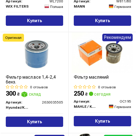
Артикул:
WL7200
Артикул:
W811/80
WIX FILTERS
MANN
Польша
Германия
Купить
Купить
Рекомендуем
Оригинал
Фильтр масл.все 1,4-2,4
Фільтр масляний
бенз.
0 отзывов
0 отзывов
300
250
₴
склад
₴
сегодня
Артикул:
OC195
Артикул:
2630035505
MAHLE / KNECHT
Германия
Hyundai/Kia/Mobis
Купить
Купить