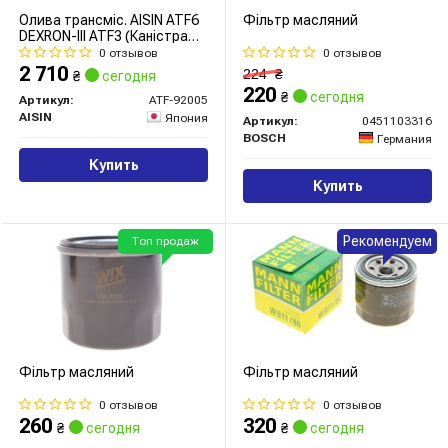
Олива трансміс. AISIN ATF6
Фільтр масляний
DEXRON-III ATF3 (Каністра
5л)
0 отзывов
0 отзывов
2 710
224
₴
₴
сегодня
220
₴
сегодня
Артикул:
ATF-92005
AISIN
Япония
Артикул:
0451103316
BOSCH
Германия
Купить
Купить
Рекомендуем
Топ продаж
Фільтр масляний
Фільтр масляний
0 отзывов
0 отзывов
260
320
₴
сегодня
₴
сегодня