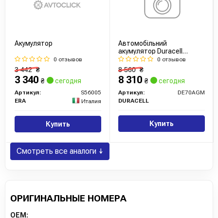
Акумулятор
Автомобільний
акумулятор Duracell
Extreme AGM Start-Stop
0 отзывов
0 отзывов
DE70AGM 70Ah 720A R+
3 442
₴
8 560
₴
3 340
8 310
₴
сегодня
₴
сегодня
Артикул:
S56005
Артикул:
DE70AGM
ERA
DURACELL
Италия
Купить
Купить
Смотреть все аналоги ↓
ОРИГИНАЛЬНЫЕ НОМЕРА
OEM: