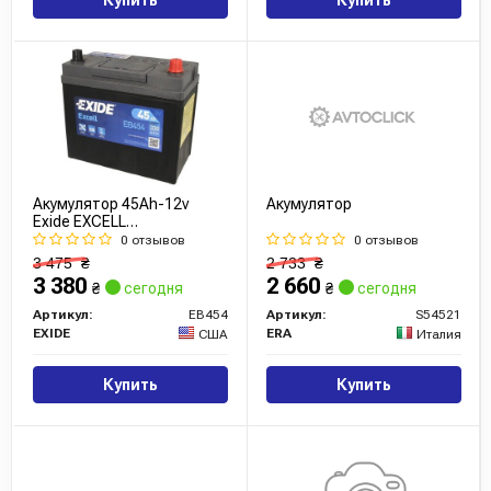
Акумулятор 45Ah-12v
Акумулятор
Exide EXCELL
(234х127х220), R, EN330
0 отзывов
0 отзывов
Азія
3 475
₴
2 733
₴
3 380
2 660
₴
сегодня
₴
сегодня
Артикул:
EB454
Артикул:
S54521
EXIDE
ERA
США
Италия
Купить
Купить