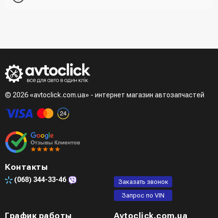
получателе, способ доставки, способ доставки
- При получении товара в точке выдачи.
Второй вариант - добавить товар в корзину и в поле
- При получении товара на почте (наложенный платеж)
"Быстрый заказ" - указать номер телефона. Вам сразу же
- Сделать оплату по реквизитам (реквизиты скинет
наберет менеджер для подтверждения и уточнения данных.
менеджер)
- LiqPay при оформлении заказа через корзину
Третий вариант - сделать заказ по телефонном режиме
при разговоре с менеджером
© 2026 «avtoclick.com.ua» - интернет магазин автозапчастей
Четвертый вариант - заказать через доступные
мессенджеры (viber, telegram)
Контакты
(068)
344-33-46
Заказать звонок
Запрос по VIN
График работы
Avtoclick.com.ua