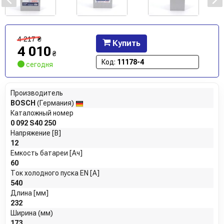
4 217
₴
Купить
4 010
₴
Код:
11178-4
сегодня
Производитель
BOSCH
(Германия)
Каталожный номер
0 092 S40 250
Напряжение [В]
12
Емкость батареи [Ач]
60
Ток холодного пуска EN [A]
540
Длина [мм]
232
Ширина (мм)
173