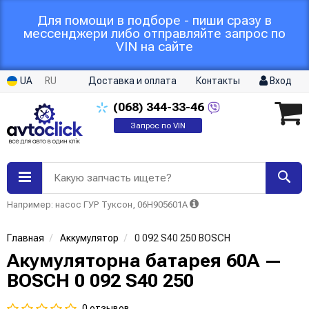
Для помощи в подборе - пиши сразу в
мессенджери либо отправляйте запрос по
VIN на сайте
UA
RU
Доставка и оплата
Контакты
Вход
(068)
344-33-46
Запрос по VIN
Какую запчасть ищете?
Например: насос ГУР Туксон, 06H905601A
Главная
Аккумулятор
0 092 S40 250 BOSCH
Акумуляторна батарея 60А —
BOSCH 0 092 S40 250
0 отзывов