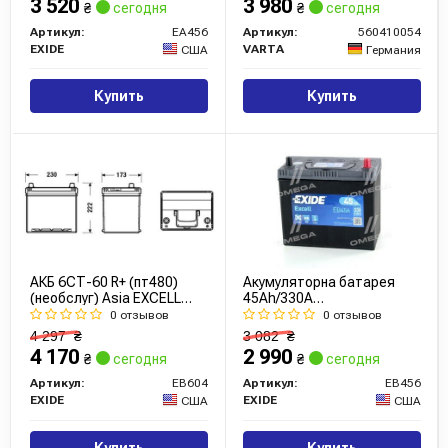
3 520
3 980
₴
сегодня
₴
сегодня
Артикул:
EA456
Артикул:
560410054
EXIDE
VARTA
США
Германия
Купить
Купить
АКБ 6СТ-60 R+ (пт480)
Акумуляторна батарея
(необслуг) Asia EXCELL
45Ah/330A
Exide
(237x127x227/+R/B00)
0 отзывов
0 отзывов
Excell Азія
4 297
₴
3 082
₴
4 170
2 990
₴
сегодня
₴
сегодня
Артикул:
EB604
Артикул:
EB456
EXIDE
EXIDE
США
США
Купить
Купить