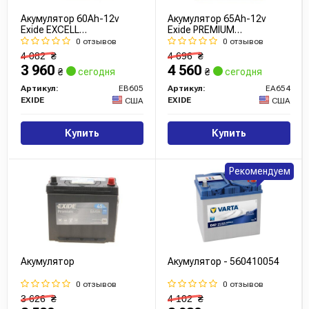
Акумулятор 60Ah-12v
Акумулятор 65Ah-12v
Exide EXCELL
Exide PREMIUM
(230х172х220), L, EN480
(230х173х222), R, EN580,
0 отзывов
0 отзывов
Азія
Азія (тип кріплення Korean
4 082
₴
4 696
₴
B1)
3 960
4 560
₴
сегодня
₴
сегодня
Артикул:
EB605
Артикул:
EA654
EXIDE
EXIDE
США
США
Купить
Купить
Рекомендуем
Акумулятор
Акумулятор - 560410054
0 отзывов
0 отзывов
3 626
₴
4 102
₴