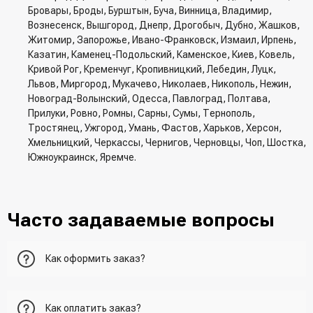
Бровары, Броды, Бурштын, Буча, Винница, Владимир,
Вознесенск, Вышгород, Днепр, Дрогобыч, Дубно, Жашков,
Житомир, Запорожье, Ивано-Франковск, Измаил, Ирпень,
Казатин, Каменец-Подольский, Каменское, Киев, Ковель,
Кривой Рог, Кременчуг, Кропивницкий, Лебедин, Луцк,
Львов, Миргород, Мукачево, Николаев, Никополь, Нежин,
Новоград-Волынский, Одесса, Павлоград, Полтава,
Прилуки, Ровно, Ромны, Сарны, Сумы, Тернополь,
Тростянец, Ужгород, Умань, Фастов, Харьков, Херсон,
Хмельницкий, Черкассы, Чернигов, Черновцы, Чоп, Шостка,
Южноукраинск, Яремче.
Часто задаваемые вопросы
Как оформить заказ?
Первый вариант - добавить товар в корзину, перейти в
Как оплатить заказ?
корзину и указать всю необходимую информацию о