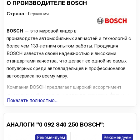
О ПРОИЗВОДИТЕЛЕ BOSCH
-
Nissan:
Altima (L32) (2006-2012)
,
Juke
,
Murano 2
Страна :
Германия
пок.
,
Pickup
-
SsangYong:
Korando (CK)
,
Kyron
BOSCH
— это мировой лидер в
-
Subaru:
Forester 3 пок.
,
Legacy 5 пок.
,
Outback 4 пок.
производстве автомобильных запчастей и технологий с
-
Toyota:
Corolla (E18)
,
GT-86
,
RAV 4 (CA40)
,
Yaris
более чем 130-летним опытом работы. Продукция
Verso
BOSCH известна своей надежностью и высокими
-
Zaz:
Vida
стандартами качества, что делает ее одной из самых
Товарная группа:
популярных среди автовладельцев и профессионалов
- Электрика и Освещение
Аккумулятор
автосервиса по всему миру.
Компания BOSCH предлагает широкий ассортимент
автозапчастей, включая тормозные системы, фильтры,
Показать полностью...
аккумуляторы, свечи зажигания и другие ключевые
компоненты. Каждый продукт проходит строгий
контроль качества, чтобы гарантировать долговечность
АНАЛОГИ "0 092 S40 250 BOSCH":
и безопасность на дороге, соответствуя современным
требованиям автомобилей всех марок и моделей.
Рекомендуем
Рекомендуем