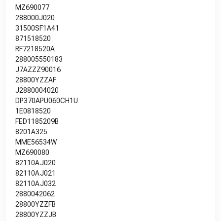
MZ690077
288000J020
31500SF1A41
871518520
RF7218520A
288005550183
J7AZZZ90016
28800YZZAF
J2880004020
DP370APU060CH1U
1E0818520
FED1185209B
8201A325
MME56534W
MZ690080
82110AJ020
82110AJ021
82110AJ032
2880042062
28800YZZFB
28800YZZJB