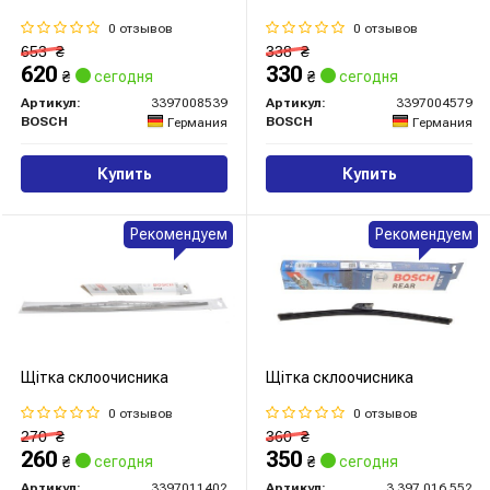
0 отзывов
0 отзывов
653
₴
338
₴
620
330
₴
сегодня
₴
сегодня
Артикул:
3397008539
Артикул:
3397004579
BOSCH
BOSCH
Германия
Германия
Купить
Купить
Рекомендуем
Рекомендуем
Щітка склоочисника
Щітка склоочисника
0 отзывов
0 отзывов
270
₴
360
₴
260
350
₴
сегодня
₴
сегодня
Артикул:
3397011402
Артикул:
3 397 016 552