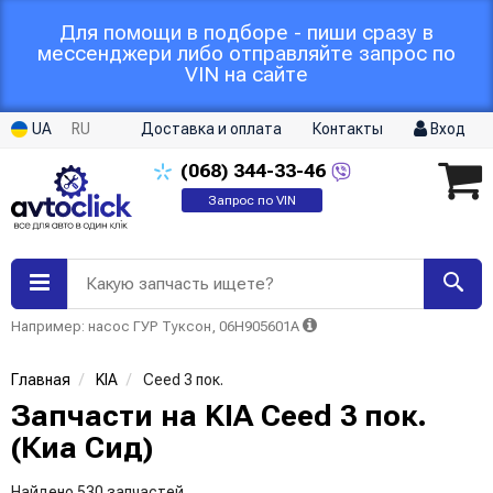
Для помощи в подборе - пиши сразу в
мессенджери либо отправляйте запрос по
VIN на сайте
UA
RU
Доставка и оплата
Контакты
Вход
(068)
344-33-46
Запрос по VIN
Какую запчасть ищете?
Например: насос ГУР Туксон, 06H905601A
Главная
KIA
Ceed 3 пок.
Запчасти на KIA Ceed 3 пок.
(Киа Сид)
Найдено 530 запчастей