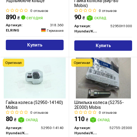
Ущільнююче кільце
Гайка колісна (вир-во
Mobis)
0 отзывов
0 отзывов
890
90
₴
сегодня
₴
склад
Артикул:
318.360
Артикул:
52950H1000
ELRING
Германия
Hyundai/Kia/Mobis
Купить
Купить
Оригинал
Оригинал
Гайка колеса (52950-14140)
Шпилька колеса (52755-
Mobis
2E000) Mobis
0 отзывов
0 отзывов
80
110
₴
склад
₴
склад
Артикул:
52950-14140
Артикул:
52755-2E000
Hyundai/Kia/Mobis
Hyundai/Kia/Mobis