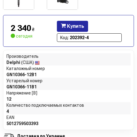
2 340
Купить
₴
сегодня
Код:
202392-4
Производитель
Delphi
(США)
Каталожный номер
GN10366-12B1
Устарелый номер
GN10366-11B1
Напряжение [В]
12
Количество подключаемых контактов
4
EAN
5012759503393
Доставка по Украине