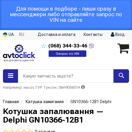
Для помощи в подборе - пиши сразу в
мессенджери либо отправляйте запрос по
VIN на сайте
UA
RU
Доставка и оплата
Контакты
Вход
(068)
344-33-46
Запрос по VIN
Какую запчасть ищете?
Например: насос ГУР Туксон, 06H905601A
Главная
Катушка зажигания
GN10366-12B1 Delphi
Котушка запалювання —
Delphi GN10366-12B1
0 отзывов