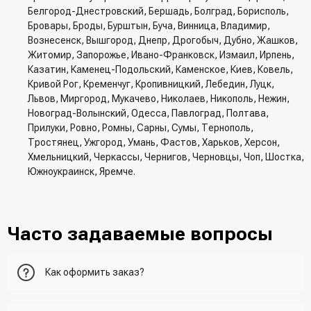
Белгород-Днестровский, Бершадь, Болград, Борисполь,
Бровары, Броды, Бурштын, Буча, Винница, Владимир,
Вознесенск, Вышгород, Днепр, Дрогобыч, Дубно, Жашков,
Житомир, Запорожье, Ивано-Франковск, Измаил, Ирпень,
Казатин, Каменец-Подольский, Каменское, Киев, Ковель,
Кривой Рог, Кременчуг, Кропивницкий, Лебедин, Луцк,
Львов, Миргород, Мукачево, Николаев, Никополь, Нежин,
Новоград-Волынский, Одесса, Павлоград, Полтава,
Прилуки, Ровно, Ромны, Сарны, Сумы, Тернополь,
Тростянец, Ужгород, Умань, Фастов, Харьков, Херсон,
Хмельницкий, Черкассы, Чернигов, Черновцы, Чоп, Шостка,
Южноукраинск, Яремче.
Часто задаваемые вопросы
Как оформить заказ?
Первый вариант - добавить товар в корзину, перейти в