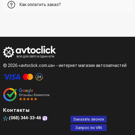
Как оплатить заказ?
корзину и указать всю необходимую информацию о
получателе, способ доставки, способ доставки
- При получении товара в точке выдачи.
Второй вариант - добавить товар в корзину и в поле
- При получении товара на почте (наложенный платеж)
"Быстрый заказ" - указать номер телефона. Вам сразу же
- Сделать оплату по реквизитам (реквизиты скинет
наберет менеджер для подтверждения и уточнения данных.
менеджер)
- LiqPay при оформлении заказа через корзину
Третий вариант - сделать заказ по телефонном режиме
при разговоре с менеджером
© 2026 «avtoclick.com.ua» - интернет магазин автозапчастей
Четвертый вариант - заказать через доступные
мессенджеры (viber, telegram)
Контакты
(068)
344-33-46
Заказать звонок
Запрос по VIN