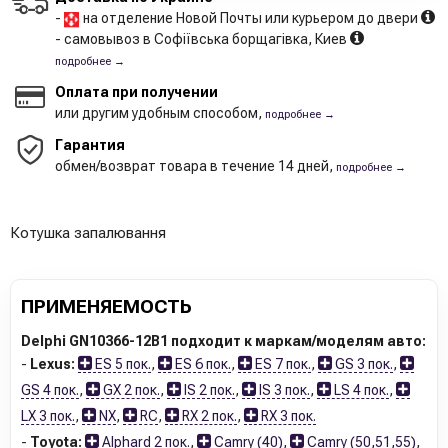
-
на отделение Новой Почты или курьером до двери
- самовывоз в Софіївська борщагівка, Киев
подробнее →
Оплата при получении
или другим удобным способом,
подробнее →
Гарантия
обмен/возврат товара в течение 14 дней,
подробнее →
Котушка запалювання
ПРИМЕНЯЕМОСТЬ
Delphi GN10366-12B1 подходит к маркам/моделям авто:
-
Lexus:
ES 5 пок.
,
ES 6 пок.
,
ES 7 пок.
,
GS 3 пок.
,
GS 4 пок.
,
GX 2 пок.
,
IS 2 пок.
,
IS 3 пок.
,
LS 4 пок.
,
LX 3 пок.
,
NX
,
RC
,
RX 2 пок.
,
RX 3 пок.
-
Toyota:
Alphard 2 пок.
,
Camry (40)
,
Camry (50,51,55)
,