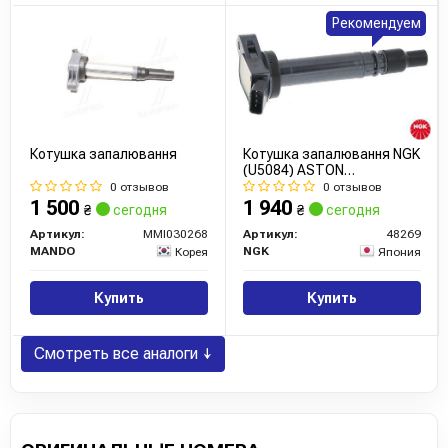
Рекомендуем
Котушка запалювання
Котушка запалювання NGK
(U5084) ASTON
MARTIN/TOYOTA
0 отзывов
0 отзывов
Cygnet/Land Cruiser "1,3-
1 500
1 940
₴
сегодня
₴
сегодня
5,7 "05>>
Артикул:
MMI030268
Артикул:
48269
MANDO
NGK
Корея
Япония
Купить
Купить
Смотреть все аналоги ↓