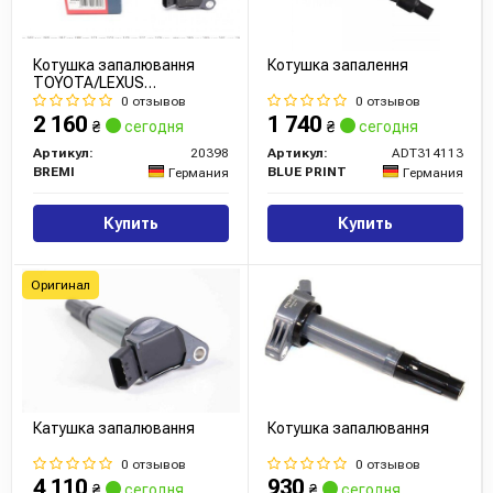
В нашем магазине вы можете найти широкий
ассортимент продукции DELPHI для различных марок
Котушка запалювання
Котушка запалення
автомобилей по конкурентным ценам.
TOYOTA/LEXUS
Camry/RX/Avalon/Rav "3,5
0 отзывов
0 отзывов
"06>>
2 160
1 740
₴
сегодня
₴
сегодня
Сайт:
https://www.delphiautoparts.com/
Артикул:
20398
Артикул:
ADT314113
BREMI
BLUE PRINT
Германия
Германия
Купить
Купить
Оригинал
Катушка запалювання
Котушка запалювання
0 отзывов
0 отзывов
4 110
930
₴
сегодня
₴
сегодня