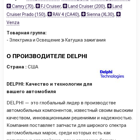
Camry (70)
,
FJ Cruiser
,
Land Cruiser (200)
,
Land
Cruiser Prado (150)
,
RAV 4 (CA40)
,
Sienna (XL30)
,
Venza
Товарная группа:
- Электрика и Освещение
Катушка зажигания
О ПРОИЗВОДИТЕЛЕ DELPHI
Страна :
США
DELPHI: Качество и технологии для
вашего автомобиля
DELPHI — это глобальный лидер в производстве
автомобильных компонентов, известный своим высоким
качеством, инновационными решениями и надежностью.
Компания поставляет запчасти для широкого спектра
автомобильных марок, среди которых есть как