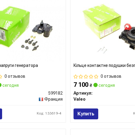
напруги генератора
Кільце контактне подушки без
0 отзывов
0 отзывов
7 100
сегодня
₴
сегодня
599182
Артикул:
Франция
Valeo
Купить
Код: 133619-4