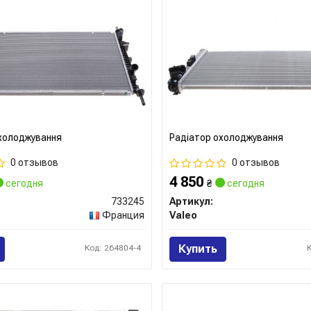
холоджування
Радіатор охолоджування
0 отзывов
0 отзывов
4 850
сегодня
₴
сегодня
733245
Артикул:
Франция
Valeo
Купить
Код: 264804-4