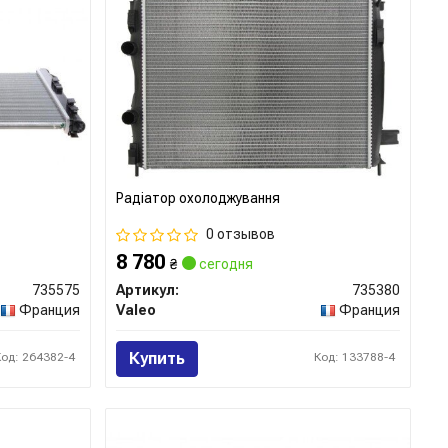
Радіатор охолоджування
0 отзывов
8 780
₴
сегодня
735575
Артикул:
735380
Франция
Valeo
Франция
Купить
Код: 264382-4
Код: 133788-4