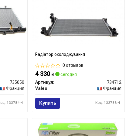
Радіатор охолоджування
0 отзывов
4 330
₴
сегодня
735050
Артикул:
734712
Франция
Valeo
Франция
Купить
Код: 133784-4
Код: 133783-4