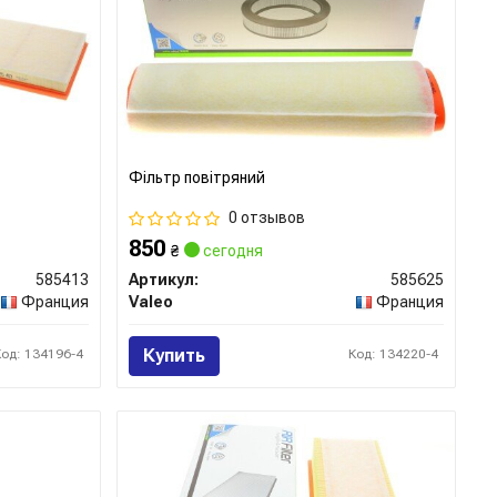
Фільтр повітряний
0 отзывов
850
₴
сегодня
585413
Артикул:
585625
Франция
Valeo
Франция
Купить
Код: 134196-4
Код: 134220-4