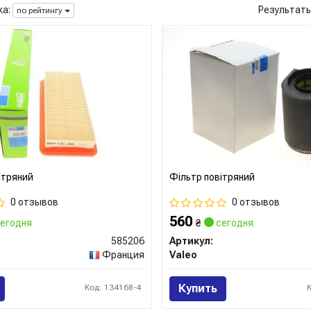
а:
Результат
по рейтингу
ітряний
Фільтр повітряний
0 отзывов
0 отзывов
560
егодня
₴
сегодня
585206
Артикул:
Франция
Valeo
Купить
Код: 134168-4