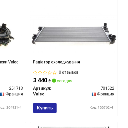
пеки Valeo
Радіатор охолоджування
0 отзывов
3 440
₴
сегодня
251713
Артикул:
701522
Франция
Valeo
Франция
Купить
Код: 264921-4
Код: 133762-4