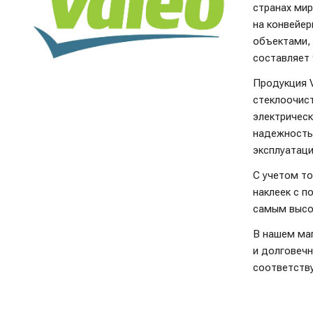
странах ми
на конвейер
объектами, 
составляет
Продукция 
стеклоочист
электрическ
надежность
эксплуатац
С учетом то
наклеек с п
самым высо
В нашем ма
и долговечн
соответств