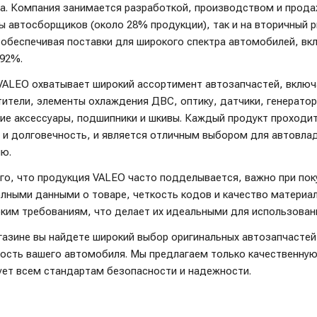
ра. Компания занимается разработкой, производством и прода
ы автосборщиков (около 28% продукции), так и на вторичный 
обеспечивая поставки для широкого спектра автомобилей, вк
 92%.
VALEO охватывает широкий ассортимент автозапчастей, включа
ители, элементы охлаждения ДВС, оптику, датчики, генерато
ие аксессуары, подшипники и шкивы. Каждый продукт проходит
 и долговечность, и является отличным выбором для автовла
ию.
го, что продукция VALEO часто подделывается, важно при пок
олными данными о товаре, четкость кодов и качество материа
ким требованиям, что делает их идеальными для использовани
газине вы найдете широкий выбор оригинальных автозапчасте
ость вашего автомобиля. Мы предлагаем только качественную
ует всем стандартам безопасности и надежности.