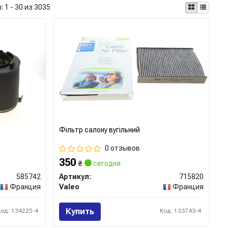
ы:
1 - 30 из 3035
Фільтр салону вугільний
0 отзывов
350
₴
сегодня
585742
Артикул:
715820
Франция
Valeo
Франция
Купить
Код: 134225-4
Код: 133743-4