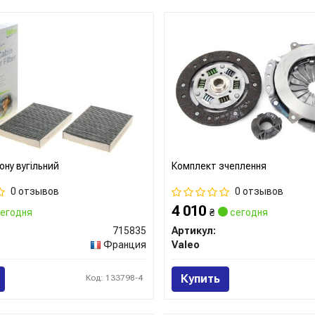
ону вугільний
Комплект зчеплення
0 отзывов
0 отзывов
4 010
егодня
₴
сегодня
715835
Артикул:
Франция
Valeo
Купить
Код: 133798-4