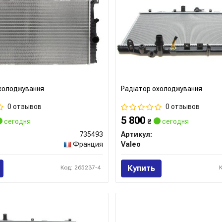
холоджування
Радіатор охолоджування
0 отзывов
0 отзывов
5 800
сегодня
₴
сегодня
735493
Артикул:
Франция
Valeo
Купить
Код: 265237-4