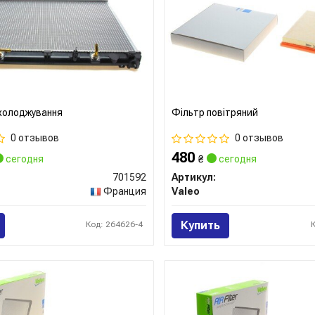
холоджування
Фільтр повітряний
0 отзывов
0 отзывов
480
сегодня
₴
сегодня
701592
Артикул:
Франция
Valeo
Купить
Код: 264626-4