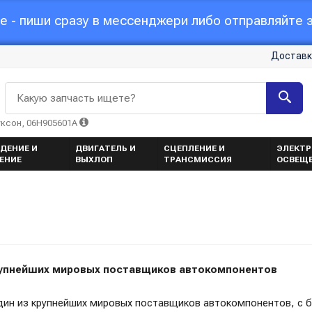
 - пиши сразу в мессенджери либо отправляйте з
Доставк
Какую запчасть ищете?
уксон, 06H905601A
ДЕНИЕ И
ДВИГАТЕЛЬ И
СЦЕПЛЕНИЕ И
ЭЛЕКТР
ЕНИЕ
ВЫХЛОП
ТРАНСМИССИЯ
ОСВЕЩ
рупнейших мировых поставщиков автокомпонентов
ин из крупнейших мировых поставщиков автокомпонентов, с бо