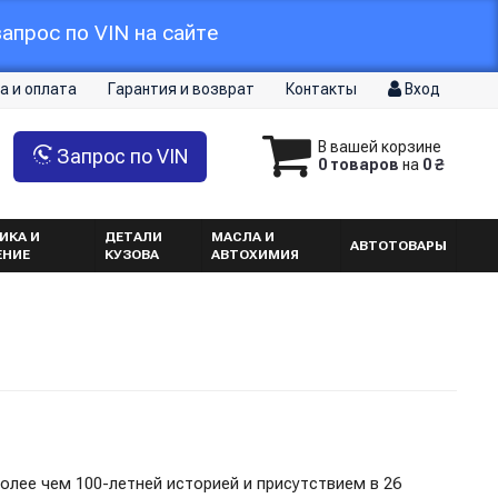
апрос по VIN на сайте
а и оплата
Гарантия и возврат
Контакты
Вход
В вашей корзине
Запрос по VIN
0 товаров
на
0 ₴
ИКА И
ДЕТАЛИ
МАСЛА И
АВТОТОВАРЫ
ЕНИЕ
КУЗОВА
АВТОХИМИЯ
лее чем 100-летней историей и присутствием в 26