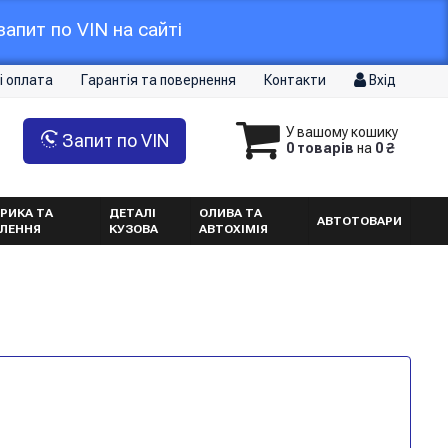
апит по VIN на сайті
і оплата
Гарантія та повернення
Контакти
Вхід
У вашому кошику
Запит по VIN
0 товарів
на
0 ₴
РИКА ТА
ДЕТАЛІ
ОЛИВА ТА
АВТОТОВАРИ
ТЛЕННЯ
КУЗОВА
АВТОХІМІЯ