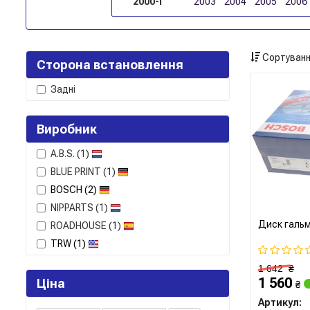
2000-і
2003
2004
2005
2006
Сортуванн
Сторона встановлення
Задні
Виробник
A.B.S.
(1)
BLUE PRINT
(1)
BOSCH
(2)
NIPPARTS
(1)
Диск гальм
ROADHOUSE
(1)
TRW
(1)
1 642
₴
1 560
Ціна
₴
Артикул: