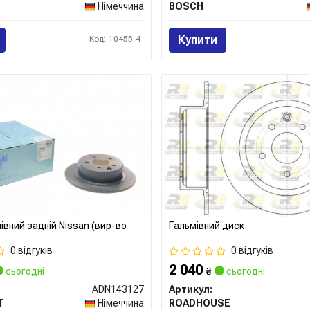
Німеччина
BOSCH
Купити
Код: 10455-4
івний задній Nissan (вир-во
Гальмівний диск
0 відгуків
0 відгуків
2 040
сьогодні
₴
сьогодні
ADN143127
Артикул:
T
Німеччина
ROADHOUSE