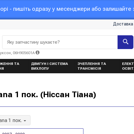
орі - пишіть одразу у месенджери або залишайте з
Доставка 
Яку запчастину шукаєте?
Туксон, 06H905601A
ЖЕННЯ ТА
ДВИГУН І СИСТЕМА
ЗЧЕПЛЕННЯ ТА
ЕЛЕКТ
НЯ
ВИХЛОПУ
ТРАНСМІСІЯ
ОСВІ
na 1 пок. (Ніссан Тіана)
ana 1 пок.