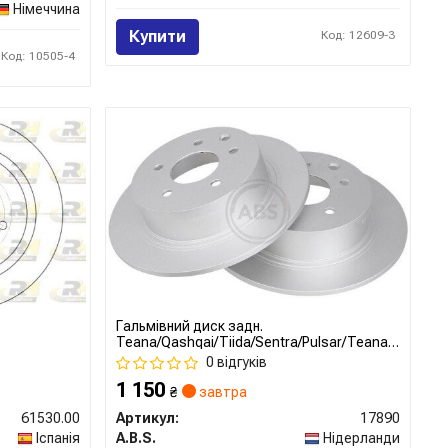
Німеччина
Купити
Код: 12609-3
Код: 10505-4
Гальмівний диск задн.
Teana/Qashqai/Tiida/Sentra/Pulsar/Teana/Juke/Qa
08-
0 відгуків
1 150
₴
завтра
61530.00
Артикул:
17890
Іспанія
A.B.S.
Нідерланди