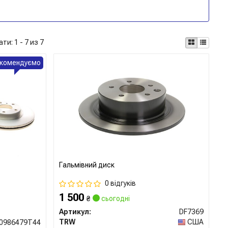
ати:
1 - 7 из 7
комендуємо
Гальмівний диск
0 відгуків
1 500
₴
сьогодні
Артикул:
DF7369
TRW
США
0986479T44