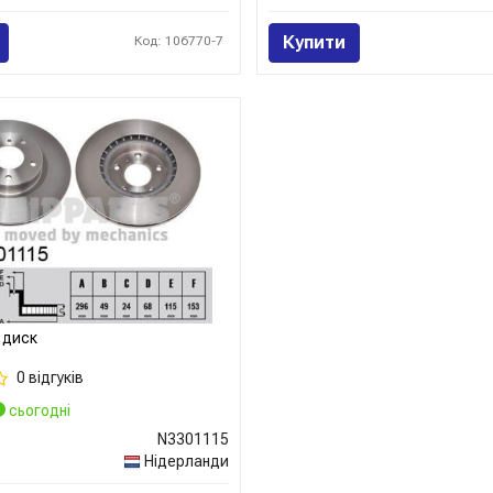
Купити
Код: 106770-7
 диск
0 відгуків
сьогодні
N3301115
Нідерланди