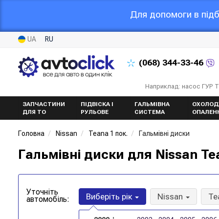
Для допомоги в підб
UA
RU
(068)
344-33-46
Наприклад: насос ГУР 
ЗАПЧАСТИНИ
ПІДВІСКА І
ГАЛЬМІВНА
ОХОЛОД
ДЛЯ ТО
РУЛЬОВЕ
СИСТЕМА
ОПАЛЕН
Головна
Nissan
Teana 1 пок.
Гальмівні диски
Гальмівні диски для Nissan Tea
Уточніть
Виберіть рік
Nissan
Te
автомобіль: