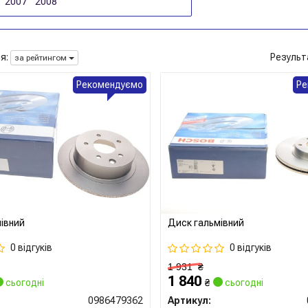
2007
2008
я:
Результ
за рейтингом
Рекомендуємо
Ре
івний
Диск гальмівний
0 відгуків
0 відгуків
1 931
₴
1 840
сьогодні
₴
сьогодні
0986479362
Артикул: