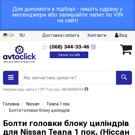
Для допомоги в підборі - пишіть одразу у
месенджери або залишайте запит по VIN
на сайті
UA
RU
Доставка і оплата
Контакти
Вхід
(068)
344-33-46
Запит по VIN
Яку запчастину шукаєте?
Наприклад: насос ГУР Туксон, 06H905601A
Головна
Nissan
Teana 1 пок.
Болти головки блоку циліндрів
Болти головки блоку циліндрів
для Nissan Teana 1 пок. (Ніссан