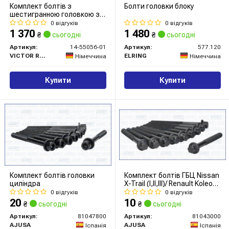
Комплект болтів з
Болти головки блоку
шестигранною головкою з
чорного металу
0 відгуків
0 відгуків
1 370
1 480
₴
сьогодні
₴
сьогодні
Артикул:
14-55056-01
Артикул:
577.120
VICTOR REINZ
ELRING
Німеччина
Німеччина
Купити
Купити
Комплект болтів головки
Комплект болтів ГБЦ Nissan
циліндра
X-Trail (I,II,III)/ Renault Koleos I
2.5i (81043000) Ajusa
0 відгуків
0 відгуків
20
10
₴
сьогодні
₴
сьогодні
Артикул:
81047800
Артикул:
81043000
AJUSA
AJUSA
Іспанія
Іспанія