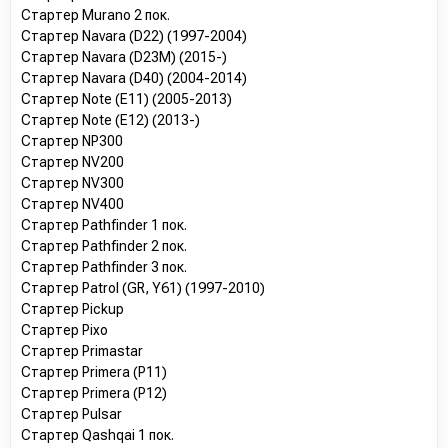
Стартер Murano 2 пок.
Стартер Navara (D22) (1997-2004)
Стартер Navara (D23M) (2015-)
Стартер Navara (D40) (2004-2014)
Стартер Note (E11) (2005-2013)
Стартер Note (E12) (2013-)
Стартер NP300
Стартер NV200
Стартер NV300
Стартер NV400
Стартер Pathfinder 1 пок.
Стартер Pathfinder 2 пок.
Стартер Pathfinder 3 пок.
Стартер Patrol (GR, Y61) (1997-2010)
Стартер Pickup
Стартер Pixo
Стартер Primastar
Стартер Primera (P11)
Стартер Primera (P12)
Стартер Pulsar
Стартер Qashqai 1 пок.