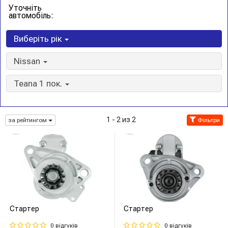
Уточніть
автомобіль:
Виберіть рік
Nissan
Teana 1 пок.
1 - 2 из 2
за рейтингом
Фільтри
Стартер
Стартер
0 відгуків
0 відгуків