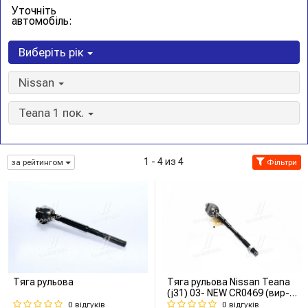
Уточніть
автомобіль:
Виберіть рік
Nissan
Teana 1 пок.
1 - 4 из 4
за рейтингом
Фільтри
Тяга рульова
Тяга рульова Nissan Teana
(j31) 03- NEW CR0469 (вир-
во CTR)
0 відгуків
0 відгуків