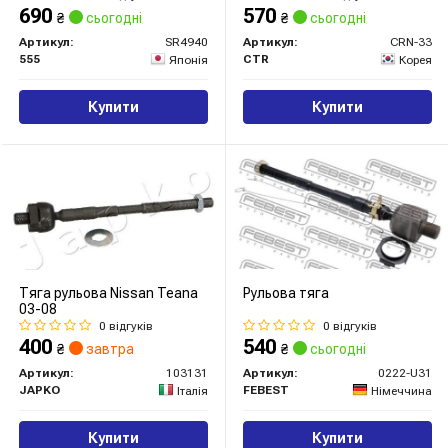
690
570
₴
сьогодні
₴
сьогодні
Артикул:
SR4940
Артикул:
CRN-33
555
CTR
Японія
Корея
Купити
Купити
Тяга рульова Nissan Teana
Рульова тяга
03-08
0 відгуків
0 відгуків
400
540
₴
завтра
₴
сьогодні
Артикул:
103131
Артикул:
0222-U31
JAPKO
FEBEST
Італія
Німеччина
Купити
Купити