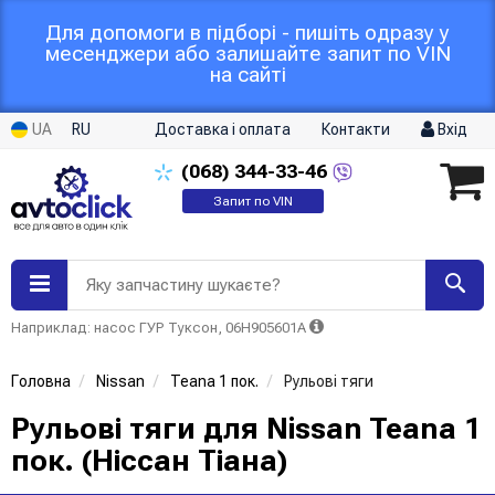
Для допомоги в підборі - пишіть одразу у
месенджери або залишайте запит по VIN
на сайті
UA
RU
Доставка і оплата
Контакти
Вхід
(068)
344-33-46
Запит по VIN
Яку запчастину шукаєте?
Наприклад: насос ГУР Туксон, 06H905601A
Головна
Nissan
Teana 1 пок.
Рульові тяги
Рульові тяги для Nissan Teana 1
пок. (Ніссан Тіана)