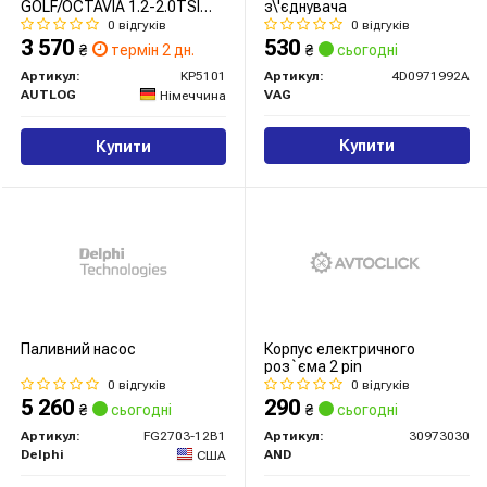
GOLF/OCTAVIA 1.2-2.0TSI
з\'єднувача
03-
0 відгуків
0 відгуків
3 570
530
₴
термін 2 дн.
₴
сьогодні
Артикул:
KP5101
Артикул:
4D0971992A
AUTLOG
VAG
Німеччина
Купити
Купити
Паливний насос
Корпус електричного
роз`єма 2 pin
0 відгуків
0 відгуків
5 260
290
₴
сьогодні
₴
сьогодні
Артикул:
FG2703-12B1
Артикул:
30973030
Delphi
AND
США