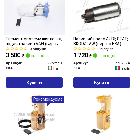
Елемент системи живлення,
Паливний насос AUDI; SEAT;
подача палива VAG (вир-во
SKODA; VW (вир-во ERA)
ERA)
0 відгуків
0 відгуків
3 580
1 720
₴
сьогодні
₴
сьогодні
Артикул:
775299A
Артикул:
770202A
ERA
ERA
Італія
Італія
Купити
Купити
Рекомендуємо