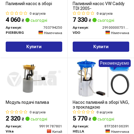
Паливний насос в зборі
Паливний насос VW Caddy
TDI 2005-
0 відгуків
0 відгуків
4 060
7 330
₴
сьогодні
₴
сьогодні
Артикул:
703794250
Артикул:
2910000075100
PIERBURG
VDO
Німеччина
Німеччина
Купити
Купити
Рекомендуємо
Модуль подачі палива
Насос паливний в зборі VAG,
з прокладкою
0 відгуків
0 відгуків
2 320
5 770
₴
сьогодні
₴
сьогодні
Артикул:
99191787801
Артикул:
8TF358106391
Vika
HELLA
Китай
Німеччина