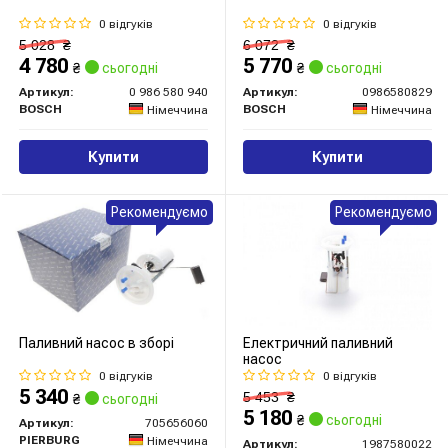
0 відгуків
0 відгуків
5 028
₴
6 072
₴
4 780
5 770
₴
сьогодні
₴
сьогодні
Артикул:
0 986 580 940
Артикул:
0986580829
BOSCH
BOSCH
Німеччина
Німеччина
Купити
Купити
Рекомендуємо
Рекомендуємо
Паливний насос в зборі
Електричний паливний
насос
0 відгуків
0 відгуків
5 340
5 453
₴
₴
сьогодні
5 180
₴
сьогодні
Артикул:
705656060
PIERBURG
Німеччина
Артикул:
1987580022