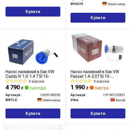
BOSCH
Німеччина
Купити
Купити
Насос паливний в бак VW
Насос паливний в бак VW
Caddy IV 1.0-1.4 TSI 15-
Passat 1.4-2.0TSI 10-
14/Caddy 1.0TSI 15-
0 відгуків
0 відгуків
4 790
1 990
₴
сьогодні
₴
завтра
Артикул:
1009190090
Артикул:
19190720801
MEYLE
Vika
Німеччина
Китай
Купити
Купити