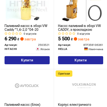
Паливний насос в зборі VW
Насос паливний в зборі VW
Caddy "1,6-2,0 "04-20
CADDY, з прокладкою
0 відгуків
0 відгуків
6 290
5 500
₴
завтра
₴
завтра
Артикул:
2503521
Артикул:
8TF358106361
HITACHI
HELLA
Японія
Німеччина
Купити
Купити
Оригінал
Паливний насос (блок)
Корпус електричного