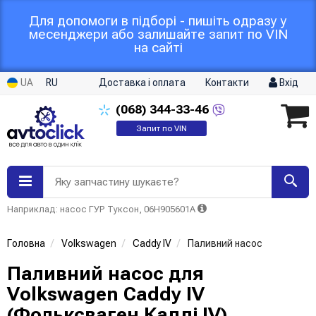
Для допомоги в підборі - пишіть одразу у
месенджери або залишайте запит по VIN
на сайті
UA
RU
Доставка і оплата
Контакти
Вхід
(068)
344-33-46
Запит по VIN
Яку запчастину шукаєте?
Наприклад: насос ГУР Туксон, 06H905601A
Головна
Volkswagen
Caddy IV
Паливний насос
Паливний насос для
Volkswagen Caddy IV
(Фольксваген Кадді IV)