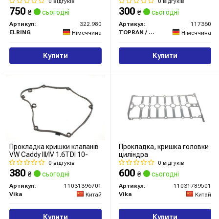
0 відгуків
0 відгуків
750
300
₴
сьогодні
₴
сьогодні
Артикул:
322.980
Артикул:
117360
ELRING
TOPRAN / HANS PRIES
Німеччина
Німеччина
Купити
Купити
Прокладка кришки клапанів
Прокладка, кришка головки
VW Caddy III/IV 1.6TDI 10-
циліндра
0 відгуків
0 відгуків
380
600
₴
сьогодні
₴
сьогодні
Артикул:
11031396701
Артикул:
11031789501
Vika
Vika
Китай
Китай
Купити
Купити