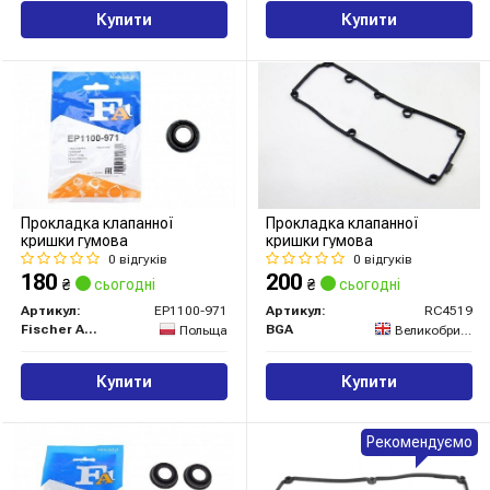
Купити
Купити
Прокладка клапанної
Прокладка клапанної
кришки гумова
кришки гумова
0 відгуків
0 відгуків
180
200
₴
сьогодні
₴
сьогодні
Артикул:
EP1100-971
Артикул:
RC4519
Fischer Automotive One (FA1)
BGA
Польща
Великобританія
Купити
Купити
Рекомендуємо