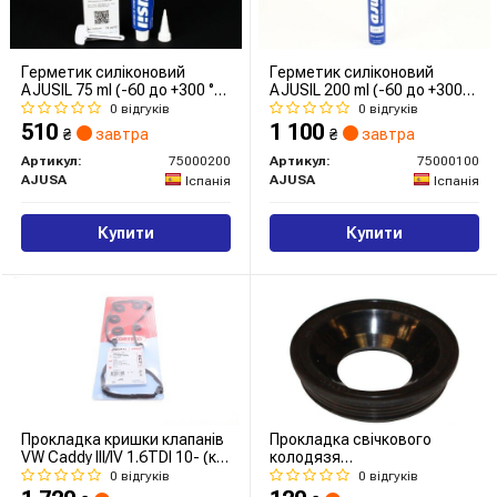
Герметик силіконовий
Герметик силіконовий
AJUSIL 75 ml (-60 до +300 °С)
AJUSIL 200 ml (-60 до +300
(75000200) Ajusa
°С) (75000100) Ajusa
0 відгуків
0 відгуків
510
1 100
₴
завтра
₴
завтра
Артикул:
75000200
Артикул:
75000100
AJUSA
AJUSA
Іспанія
Іспанія
Купити
Купити
Прокладка кришки клапанів
Прокладка свічкового
VW Caddy III/IV 1.6TDI 10- (к-
колодязя
кт)
CADDY/CRAFTER/T5
0 відгуків
0 відгуків
1.6/2.0TDi 09-