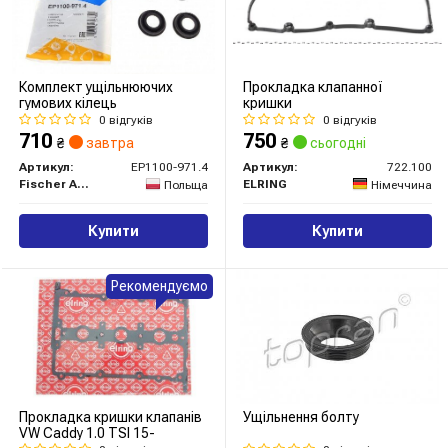
Комплект ущільнюючих
Прокладка клапанної
гумових кілець
кришки
0 відгуків
0 відгуків
710
750
₴
завтра
₴
сьогодні
Артикул:
EP1100-971.4
Артикул:
722.100
Fischer Automotive One (FA1)
ELRING
Польща
Німеччина
Купити
Купити
Рекомендуємо
Прокладка кришки клапанів
Ущільнення болту
VW Caddy 1.0 TSI 15-