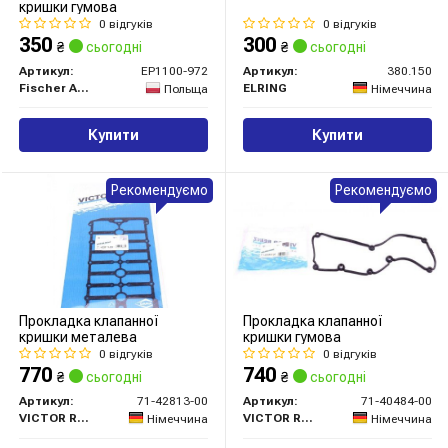
кришки гумова
0 відгуків
0 відгуків
350
300
₴
сьогодні
₴
сьогодні
Артикул:
EP1100-972
Артикул:
380.150
Fischer Automotive One (FA1)
ELRING
Польща
Німеччина
Купити
Купити
Рекомендуємо
Рекомендуємо
Прокладка клапанної
Прокладка клапанної
кришки металева
кришки гумова
0 відгуків
0 відгуків
770
740
₴
сьогодні
₴
сьогодні
Артикул:
71-42813-00
Артикул:
71-40484-00
VICTOR REINZ
VICTOR REINZ
Німеччина
Німеччина