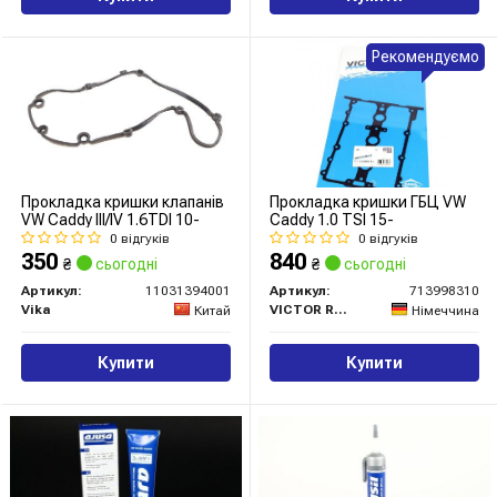
Рекомендуємо
Прокладка кришки клапанів
Прокладка кришки ГБЦ VW
VW Caddy III/IV 1.6TDI 10-
Caddy 1.0 TSI 15-
0 відгуків
0 відгуків
350
840
₴
сьогодні
₴
сьогодні
Артикул:
11031394001
Артикул:
713998310
Vika
VICTOR REINZ
Китай
Німеччина
Купити
Купити