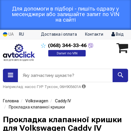
Для допомоги в підборі - пишіть одразу у
месенджери або залишайте запит по VIN
на сайті
UA
RU
Доставка і оплата
Контакти
Вхід
(068)
344-33-46
Запит по VIN
Яку запчастину шукаєте?
Наприклад: насос ГУР Туксон, 06H905601A
Головна
Volkswagen
Caddy IV
Прокладка клапанної кришки
Прокладка клапанної кришки
для Volkswagen Caddy IV