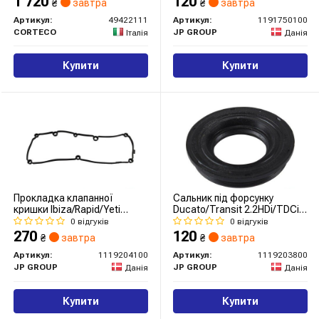
1 720
120
₴
завтра
₴
завтра
Артикул:
49422111
Артикул:
1191750100
CORTECO
JP GROUP
Італія
Данія
Купити
Купити
Прокладка клапанної
Cальник під форсунку
кришки Ibiza/Rapid/Yeti
Ducato/Transit 2.2HDi/TDCi
1.6TDI 09-
06- /Caddy 1.6TDi (36mm)
0 відгуків
0 відгуків
270
120
₴
завтра
₴
завтра
Артикул:
1119204100
Артикул:
1119203800
JP GROUP
JP GROUP
Данія
Данія
Купити
Купити