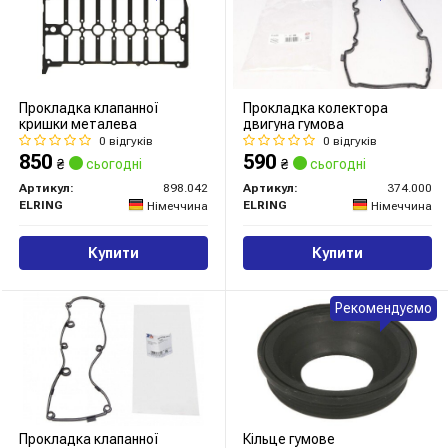
Прокладка клапанної
Прокладка колектора
кришки металева
двигуна гумова
0 відгуків
0 відгуків
850
590
₴
сьогодні
₴
сьогодні
Артикул:
898.042
Артикул:
374.000
ELRING
ELRING
Німеччина
Німеччина
Купити
Купити
Рекомендуємо
Прокладка клапанної
Кільце гумове