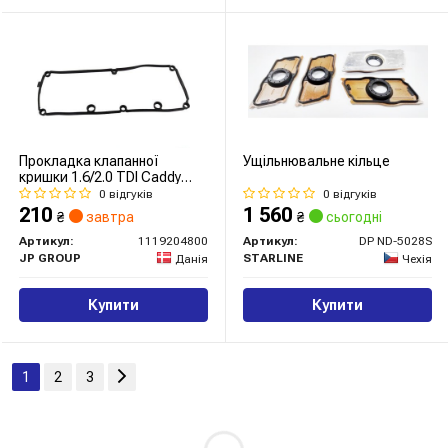
Прокладка клапанної
Ущільнювальне кільце
кришки 1.6/2.0 TDI Caddy
10-/T5 09-
0 відгуків
0 відгуків
210
1 560
₴
завтра
₴
сьогодні
Артикул:
1119204800
Артикул:
DP ND-5028S
JP GROUP
STARLINE
Данія
Чехія
Купити
Купити
1
2
3