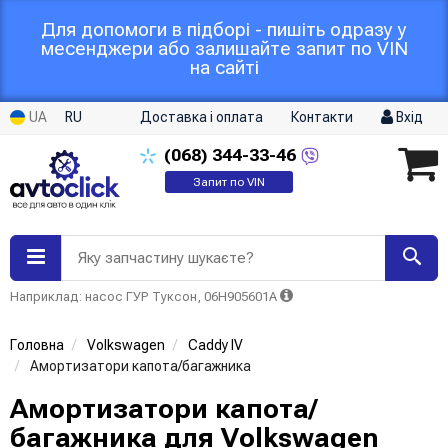
Для допомоги в підборі - пишіть одразу у
месенджери або залишайте запит по VIN
на сайті
UA
RU
Доставка і оплата
Контакти
Вхід
(068)
344-33-46
Запит по VIN
Яку запчастину шукаєте?
Наприклад: насос ГУР Туксон, 06H905601A
Головна
Volkswagen
Caddy IV
Амортизатори капота/багажника
Амортизатори капота/
багажника для Volkswagen