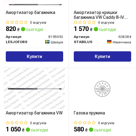
Амортизатор багажника
Амортизатор кришки
багажника VW Caddy III-IV
10-
0 відгуків
0 відгуків
820
1 570
₴
сьогодні
₴
сьогодні
Артикул:
8195092
Артикул:
638384
LESJOFORS
STABILUS
Швеція
Німеччина
Купити
Купити
Амортизатор багажника VW
Газова пружина
0 відгуків
0 відгуків
1 050
580
₴
сьогодні
₴
сьогодні