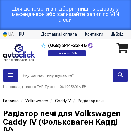
Для допомоги в підборі - пишіть одразу у
месенджери або залишайте запит по VIN
на сайті
UA
RU
Доставка і оплата
Контакти
Вхід
(068)
344-33-46
Запит по VIN
Яку запчастину шукаєте?
Наприклад: насос ГУР Туксон, 06H905601A
Головна
Volkswagen
Caddy IV
Радіатор печі
Радіатор печі для Volkswagen
Caddy IV (Фольксваген Кадді
IV)