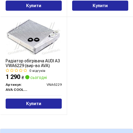
Купити
Купити
Радіатор обігрівача AUDI A3
VWA6229 (вир-во AVA)
0 відгуків
1 290
₴
сьогодні
Артикул:
VNA6229
AVA COOLING
Купити