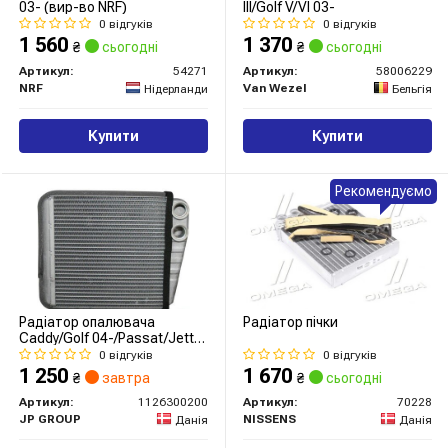
03- (вир-во NRF)
III/Golf V/VI 03-
0 відгуків
0 відгуків
1 560
1 370
₴
сьогодні
₴
сьогодні
Артикул:
54271
Артикул:
58006229
NRF
Van Wezel
Нідерланди
Бельгія
Купити
Купити
Рекомендуємо
Радіатор опалювача
Радіатор пічки
Caddy/Golf 04-/Passat/Jetta
05-
0 відгуків
0 відгуків
1 250
1 670
₴
завтра
₴
сьогодні
Артикул:
1126300200
Артикул:
70228
JP GROUP
NISSENS
Данія
Данія