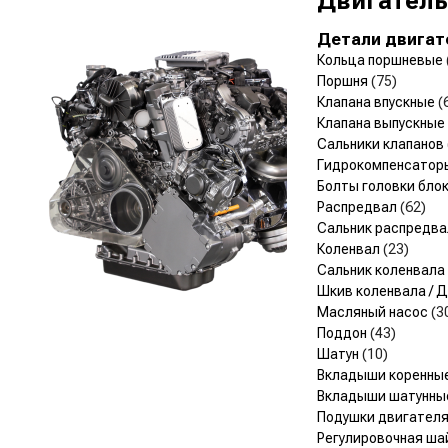
Двигатель
Детали двигат
Кольца поршневые
Поршня
(75)
Клапана впускные
(
Клапана выпускные
Сальники клапанов
Гидрокомпенсато
Болты головки бло
Распредвал
(62)
Сальник распредв
Коленвал
(23)
Сальник коленвала
Шкив коленвала /
Масляный насос
(3
Поддон
(43)
Шатун
(10)
Вкладыши коренны
Вкладыши шатунн
Подушки двигател
Регулировочная ша