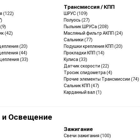
Трансмиссия / КПП
ия
(122)
ШРУС
(109)
7)
Полуось
(27)
я
(9)
Пыльник ШРУСа
(208)
ик
(42)
Масляный фильтр АКПП
(24)
Сальники
(77)
сцепления
(20)
Подушки крепления КПП
(20)
цепления
(44)
Прокладки КПП
(14)
сцепления
(33)
Кулиса
(33)
Датчик скорости
(22)
Тросик спидометра
(4)
Прочие элементы Трансмиссии
(74)
Сальник КПП
(47)
Карданный вал
(1)
 и Освещение
Зажигание
Свечи зажигания
(100)