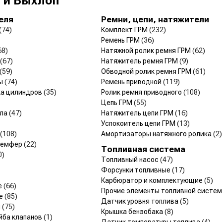
 и Выхлоп
еля
Ремни, цепи, натяжители
(74)
Комплект ГРМ
(232)
Ремень ГРМ
(36)
68)
Натяжной ролик ремня ГРМ
(62)
(67)
Натяжитель ремня ГРМ
(9)
(59)
Обводной ролик ремня ГРМ
(61)
ры
(74)
Ремень приводной
(119)
ка цилиндров
(35)
Ролик ремня приводного
(108)
Цепь ГРМ
(55)
ала
(47)
Натяжитель цепи ГРМ
(16)
Успокоитель цепи ГРМ
(13)
(108)
Амортизаторы натяжного ролика
(2)
 Демфер
(22)
Топливная система
0)
Топливный насос
(47)
Форсунки топливные
(17)
Карбюратор и комплектующие
(5)
е
(66)
Прочие элементы топливной систе
ые
(85)
Датчик уровня топлива
(5)
я
(75)
Крышка бензобака
(8)
йба клапанов
(1)
Датчик температуры топлива
(4)