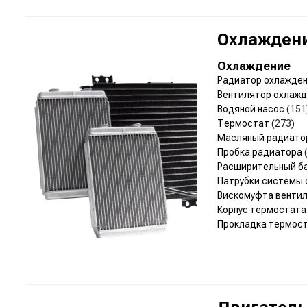
Охлаждени
Охлаждение
Радиатор охлажде
Вентилятор охлаж
Водяной насос
(151
Термостат
(273)
Масляный радиат
Пробка радиатора
Расширительный б
Патрубки системы
Вискомуфта венти
Корпус термостат
Прокладка термос