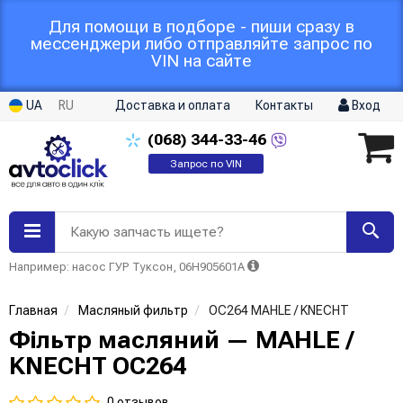
Для помощи в подборе - пиши сразу в
мессенджери либо отправляйте запрос по
VIN на сайте
UA
RU
Доставка и оплата
Контакты
Вход
(068)
344-33-46
Запрос по VIN
Какую запчасть ищете?
Например: насос ГУР Туксон, 06H905601A
Главная
Масляный фильтр
OC264 MAHLE / KNECHT
Фільтр масляний — MAHLE /
KNECHT OC264
0 отзывов