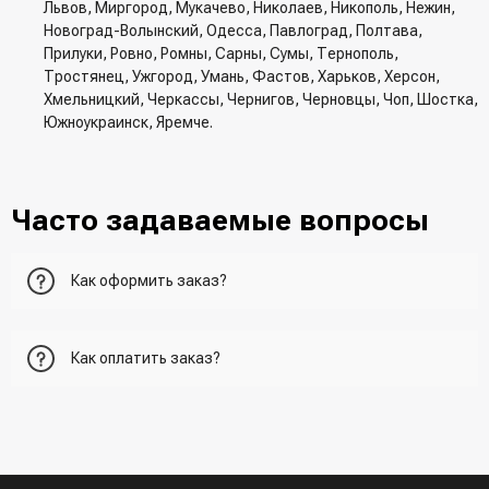
Львов, Миргород, Мукачево, Николаев, Никополь, Нежин,
Новоград-Волынский, Одесса, Павлоград, Полтава,
Прилуки, Ровно, Ромны, Сарны, Сумы, Тернополь,
Тростянец, Ужгород, Умань, Фастов, Харьков, Херсон,
Хмельницкий, Черкассы, Чернигов, Черновцы, Чоп, Шостка,
Южноукраинск, Яремче.
Часто задаваемые вопросы
Как оформить заказ?
Первый вариант - добавить товар в корзину, перейти в
Как оплатить заказ?
корзину и указать всю необходимую информацию о
получателе, способ доставки, способ доставки
- При получении товара в точке выдачи.
Второй вариант - добавить товар в корзину и в поле
- При получении товара на почте (наложенный платеж)
"Быстрый заказ" - указать номер телефона. Вам сразу же
- Сделать оплату по реквизитам (реквизиты скинет
наберет менеджер для подтверждения и уточнения данных.
менеджер)