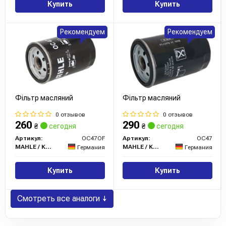
Купить
Купить
Рекомендуем
Рекомендуем
Фільтр масляний
Фільтр масляний
0 отзывов
0 отзывов
260
290
₴
сегодня
₴
сегодня
Артикул:
OC47OF
Артикул:
OC47
MAHLE / KNECHT
MAHLE / KNECHT
Германия
Германия
Купить
Купить
Смотреть все аналоги ↓