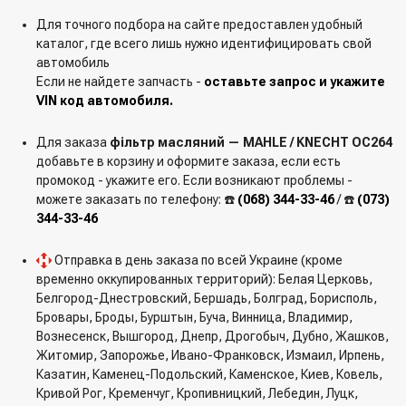
Для точного подбора на сайте предоставлен удобный
каталог, где всего лишь нужно идентифицировать свой
автомобиль
Если не найдете запчасть -
оставьте запрос и укажите
VIN код автомобиля.
Для заказа
фільтр масляний — MAHLE / KNECHT OC264
добавьте в корзину и оформите заказа, если есть
промокод - укажите его. Если возникают проблемы -
можете заказать по телефону: ☎️
(068) 344-33-46
/ ☎️
(073)
344-33-46
Отправка в день заказа по всей Украине (кроме
временно оккупированных территорий): Белая Церковь,
Белгород-Днестровский, Бершадь, Болград, Борисполь,
Бровары, Броды, Бурштын, Буча, Винница, Владимир,
Вознесенск, Вышгород, Днепр, Дрогобыч, Дубно, Жашков,
Житомир, Запорожье, Ивано-Франковск, Измаил, Ирпень,
Казатин, Каменец-Подольский, Каменское, Киев, Ковель,
Кривой Рог, Кременчуг, Кропивницкий, Лебедин, Луцк,