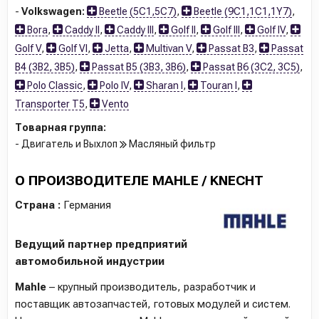
-
Volkswagen:
Beetle (5C1,5C7)
,
Beetle (9C1,1C1,1Y7)
,
Bora
,
Caddy II
,
Caddy III
,
Golf II
,
Golf III
,
Golf IV
,
Golf V
,
Golf VI
,
Jetta
,
Multivan V
,
Passat B3
,
Passat
B4 (3B2, 3B5)
,
Passat B5 (3B3, 3B6)
,
Passat B6 (3C2, 3C5)
,
Polo Classic
,
Polo IV
,
Sharan I
,
Touran I
,
Transporter T5
,
Vento
Товарная группа:
- Двигатель и Выхлоп
Масляный фильтр
О ПРОИЗВОДИТЕЛЕ MAHLE / KNECHT
Страна :
Германия
Ведущий партнер предприятий
автомобильной индустрии
Mahle
– крупный производитель, разработчик и
поставщик автозапчастей, готовых модулей и систем.