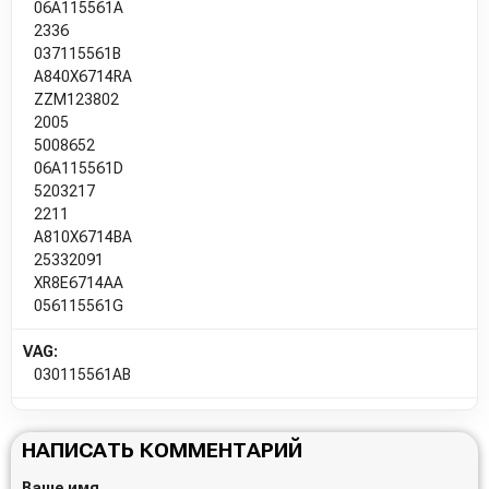
06A115561A
2336
037115561B
A840X6714RA
ZZM123802
2005
5008652
06A115561D
5203217
2211
A810X6714BA
25332091
XR8E6714AA
056115561G
VAG:
030115561AB
НАПИСАТЬ КОММЕНТАРИЙ
Ваше имя