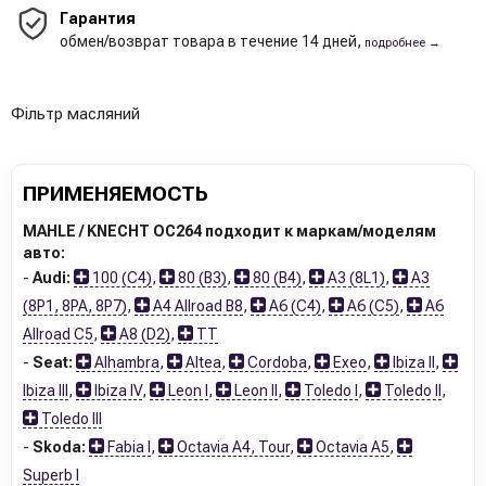
Гарантия
обмен/возврат товара в течение 14 дней,
подробнее →
Фільтр масляний
ПРИМЕНЯЕМОСТЬ
MAHLE / KNECHT OC264 подходит к маркам/моделям
авто:
-
Audi:
100 (C4)
,
80 (B3)
,
80 (B4)
,
A3 (8L1)
,
A3
(8P1, 8PA, 8P7)
,
A4 Allroad B8
,
A6 (C4)
,
A6 (C5)
,
A6
Allroad C5
,
A8 (D2)
,
TT
-
Seat:
Alhambra
,
Altea
,
Cordoba
,
Exeo
,
Ibiza II
,
Ibiza III
,
Ibiza IV
,
Leon I
,
Leon II
,
Toledo I
,
Toledo II
,
Toledo III
-
Skoda:
Fabia I
,
Octavia A4, Tour
,
Octavia A5
,
Superb I