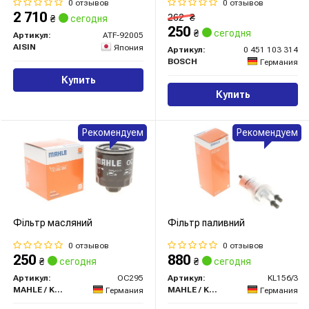
5л)
0 отзывов
0 отзывов
2 710
262
₴
₴
сегодня
250
₴
сегодня
Артикул:
ATF-92005
AISIN
Япония
Артикул:
0 451 103 314
BOSCH
Германия
Купить
Купить
Рекомендуем
Рекомендуем
Фільтр масляний
Фільтр паливний
0 отзывов
0 отзывов
250
880
₴
сегодня
₴
сегодня
Артикул:
OC295
Артикул:
KL156/3
MAHLE / KNECHT
MAHLE / KNECHT
Германия
Германия