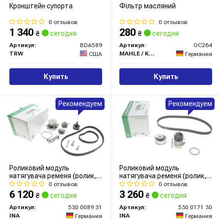
Кронштейн супорта
Фільтр масляний
0 отзывов
0 отзывов
1 340
280
₴
сегодня
₴
сегодня
Артикул:
BDA589
Артикул:
OC264
TRW
MAHLE / KNECHT
США
Германия
Купить
Купить
Рекомендуем
Рекомендуем
Роликовий модуль
Роликовий модуль
натягувача ременя (ролик,
натягувача ременя (ролик,
ремінь, помпа)
ремінь, помпа)
0 отзывов
0 отзывов
6 120
3 260
₴
сегодня
₴
сегодня
Артикул:
530 0089 31
Артикул:
530 0171 30
INA
INA
Германия
Германия