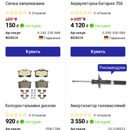
Свічка запалювання
Акумуляторна батарея 70А
0 отзывов
0 отзывов
155
₴
4 335
₴
150
4 120
₴
сегодня
₴
сегодня
Артикул:
0 242 235 668
Артикул:
0 092 S30 080
BOSCH
BOSCH
Германия
Германия
Купить
Купить
Рекомендуем
Колодки гальмівні дискові
Амортизатор газомасляний
0 отзывов
0 отзывов
920
3 550
₴
сегодня
₴
сегодня
Артикул:
FDB1788
Артикул:
22-230522