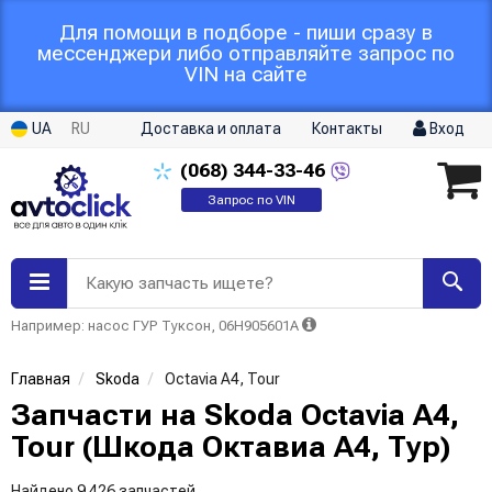
Для помощи в подборе - пиши сразу в
мессенджери либо отправляйте запрос по
VIN на сайте
UA
RU
Доставка и оплата
Контакты
Вход
(068)
344-33-46
Запрос по VIN
Какую запчасть ищете?
Например: насос ГУР Туксон, 06H905601A
Главная
Skoda
Octavia A4, Tour
Запчасти на Skoda Octavia A4,
Tour (Шкода Октавиа A4, Тур)
Найдено 9 426 запчастей