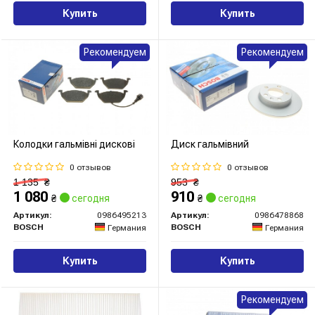
Купить
Купить
Рекомендуем
Рекомендуем
Колодки гальмівні дискові
Диск гальмівний
0 отзывов
0 отзывов
1 135
₴
953
₴
1 080
910
₴
сегодня
₴
сегодня
Артикул:
0986495213
Артикул:
0986478868
BOSCH
BOSCH
Германия
Германия
Купить
Купить
Рекомендуем