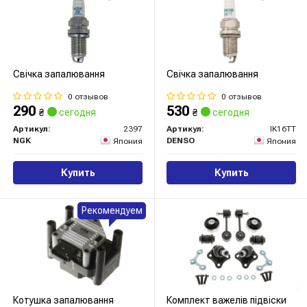
Свічка запалювання
Свічка запалювання
0 отзывов
0 отзывов
290
530
₴
сегодня
₴
сегодня
Артикул:
2397
Артикул:
IK16TT
NGK
DENSO
Япония
Япония
Купить
Купить
Рекомендуем
Котушка запалювання
Комплект важелів підвіски