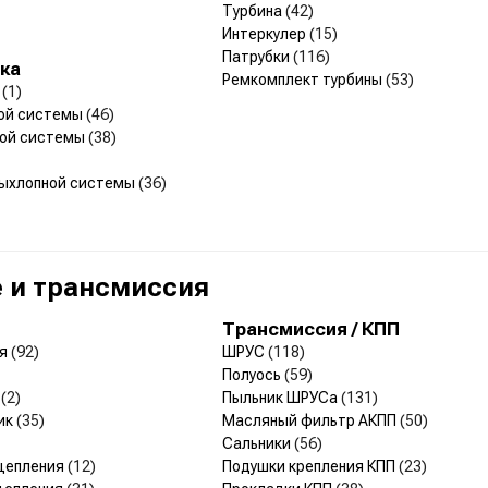
Турбина
(42)
Интеркулер
(15)
Патрубки
(116)
ка
Ремкомплект турбины
(53)
й
(1)
ной системы
(46)
ной системы
(38)
выхлопной системы
(36)
 и трансмиссия
Трансмиссия / КПП
ия
(92)
ШРУС
(118)
Полуось
(59)
я
(2)
Пыльник ШРУСа
(131)
ик
(35)
Масляный фильтр АКПП
(50)
Сальники
(56)
сцепления
(12)
Подушки крепления КПП
(23)