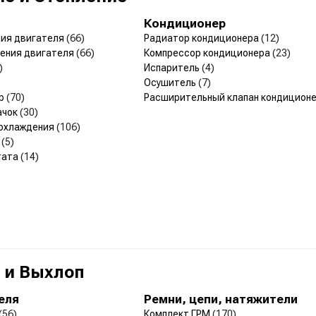
Кондиционер
ния двигателя
(66)
Радиатор кондиционера
(12)
дения двигателя
(66)
Компрессор кондиционера
(23)
)
Испаритель
(4)
Осушитель
(7)
ор
(70)
Расширительный клапан кондицион
ачок
(30)
 охлаждения
(106)
а
(5)
тата
(14)
 и Выхлоп
еля
Ремни, цепи, натяжители
(56)
Комплект ГРМ
(170)