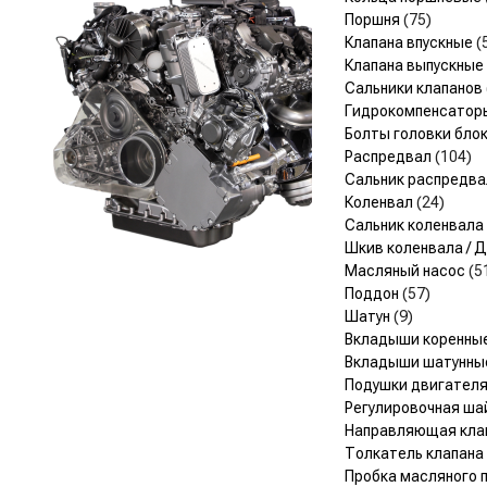
Поршня
(75)
Клапана впускные
(
Клапана выпускные
Сальники клапанов
Гидрокомпенсато
Болты головки бло
Распредвал
(104)
Сальник распредв
Коленвал
(24)
Сальник коленвала
Шкив коленвала /
Масляный насос
(5
Поддон
(57)
Шатун
(9)
Вкладыши коренны
Вкладыши шатунн
Подушки двигател
Регулировочная ша
Направляющая кла
Толкатель клапана
Пробка масляного 