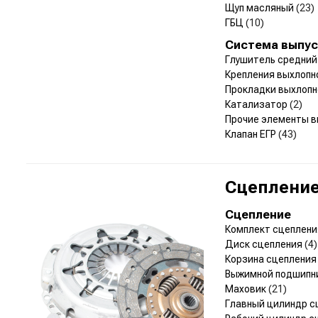
Щуп масляный
(23)
ГБЦ
(10)
Система выпус
Глушитель средни
Крепления выхлоп
Прокладки выхлоп
Катализатор
(2)
Прочие элементы 
Клапан ЕГР
(43)
Сцепление
Сцепление
Комплект сцеплен
Диск сцепления
(4)
Корзина сцеплени
Выжимной подшипн
Маховик
(21)
Главный цилиндр 