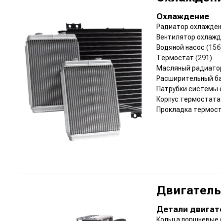
Охлаждение
Радиатор охлажде
Вентилятор охлаж
Водяной насос
(156
Термостат
(291)
Масляный радиат
Расширительный б
Патрубки системы
Корпус термостат
Прокладка термос
Двигатель
Детали двигат
Кольца поршневые