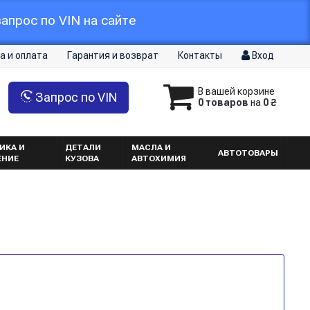
апрос по VIN на сайте
а и оплата
Гарантия и возврат
Контакты
Вход
В вашей корзине
Запрос по VIN
0 товаров
на
0 ₴
ИКА И
ДЕТАЛИ
МАСЛА И
АВТОТОВАРЫ
ЕНИЕ
КУЗОВА
АВТОХИМИЯ