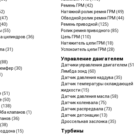
Ремень ГРМ
(42)
52)
Натяжной ролик ремня ГРМ
(49)
(47)
Обводной ролик ремня ГРМ
(44)
(40)
Ремень приводной
(125)
ры
(55)
Ролик ремня приводного
(85)
ка цилиндров
(36)
Цепь ГРМ
(110)
Натяжитель цепи ГРМ
(18)
ала
(31)
Успокоитель цепи ГРМ
(28)
Управление двигателем
(88)
Датчики управления двигателем
(51
 Демфер
(30)
Лямбда зонд
(60)
1)
Датчик давления наддува
(35)
Датчик температуры охлаждающей
жидкости
(15)
е
(51)
Датчик давления масла
(58)
ые
(50)
Датчик коленвала
(75)
я
(138)
Датчик распредвала
(73)
йба клапанов
(1)
Датчик детонации
(13)
панов
(36)
Дроссельная заслонка
(35)
(38)
Турбины
поддона
(15)