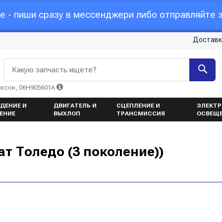
 - пиши сразу в мессенджери либо отправляйте з
Доставк
Какую запчасть ищете?
уксон, 06H905601A
ДЕНИЕ И
ДВИГАТЕЛЬ И
СЦЕПЛЕНИЕ И
ЭЛЕКТР
ЕНИЕ
ВЫХЛОП
ТРАНСМИССИЯ
ОСВЕЩ
еат Толедо (3 поколение))