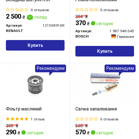
0 отзывов
0 отзывов
2 500
384
₴
₴
склад
370
₴
сегодня
Артикул:
121508910R
RENAULT
Артикул:
1 987 946 045
BOSCH
Германия
Купить
Купить
Рекомендуем
Рекомендуем
Фільтр масляний
Свічка запалювання
1 отзыв
0 отзывов
300
₴
598
₴
290
570
₴
сегодня
₴
сегодня