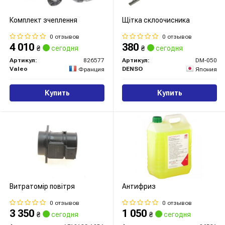
Комплект зчеплення
Щітка склоочисника
0 отзывов
0 отзывов
4 010
380
₴
сегодня
₴
сегодня
Артикул:
826577
Артикул:
DM-050
Valeo
DENSO
Франция
Япония
Купить
Купить
Витратомір повітря
Антифриз
0 отзывов
0 отзывов
3 350
1 050
₴
сегодня
₴
сегодня