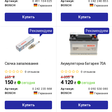
Артикул:
0 451 104 025
Артикул:
0 242 240 653
BOSCH
BOSCH
Германия
Германия
Купить
Купить
Рекомендуем
Рекомендуем
Свічка запалювання
Акумуляторна батарея 70А
0 отзывов
0 отзывов
155
₴
4 335
₴
150
4 120
₴
сегодня
₴
сегодня
Артикул:
0 242 235 668
Артикул:
0 092 S30 080
BOSCH
BOSCH
Германия
Германия
Купить
Купить