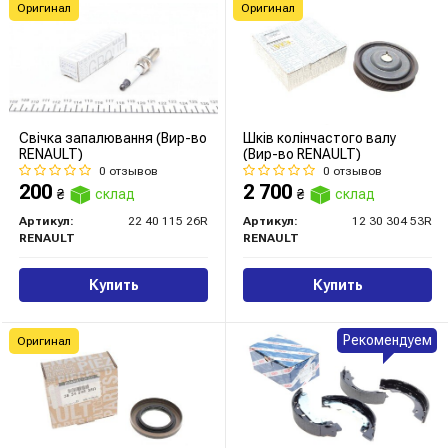
Оригинал
Оригинал
Свічка запалювання (Вир-во
Шків колінчастого валу
RENAULT)
(Вир-во RENAULT)
0 отзывов
0 отзывов
200
2 700
₴
склад
₴
склад
Артикул:
22 40 115 26R
Артикул:
12 30 304 53R
RENAULT
RENAULT
Купить
Купить
Рекомендуем
Оригинал