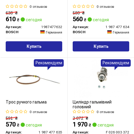
0 отзывов
0 отзывов
638
₴
580
₴
610
560
₴
сегодня
₴
сегодня
Артикул:
1987477632
Артикул:
1 987 477 634
BOSCH
BOSCH
Германия
Германия
Купить
Купить
Рекомендуем
Рекомендуем
Трос ручного гальма
Циліндр гальмівний
головний
0 отзывов
0 отзывов
591
₴
2 072
₴
570
1 970
₴
сегодня
₴
сегодня
Артикул:
1 987 477 635
Артикул:
F 026 003 372