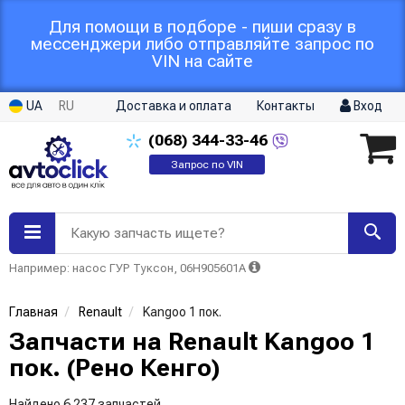
Для помощи в подборе - пиши сразу в
мессенджери либо отправляйте запрос по
VIN на сайте
UA
RU
Доставка и оплата
Контакты
Вход
(068)
344-33-46
Запрос по VIN
Какую запчасть ищете?
Например: насос ГУР Туксон, 06H905601A
Главная
Renault
Kangoo 1 пок.
Запчасти на Renault Kangoo 1
пок. (Рено Кенго)
Найдено 6 237 запчастей