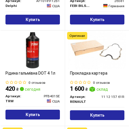
Артикул:
AF10189-12B1
Артикул:
26581
Delphi
FEBI BILSTEIN
США
Германия
Купить
Купить
Оригинал
Рідина гальмівна DOT 4 1л
Прокладка картера
0 отзывов
0 отзывов
420
1 600
₴
сегодня
₴
склад
Артикул:
PFB401SE
Артикул:
11 12 157 61R
TRW
США
RENAULT
Купить
Купить