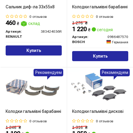
Сальник диф-ла 33х55х8
Колодки гальмівні барабанні
0 отзывов
0 отзывов
460
1 276
₴
₴
склад
1 220
₴
сегодня
Артикул:
383424036R
RENAULT
Артикул:
0986487570
BOSCH
Германия
Купить
Купить
Рекомендуем
Рекомендуем
Колодки гальмівні барабанні
Колодки гальмівні дискові
0 отзывов
0 отзывов
1 246
₴
1 316
₴