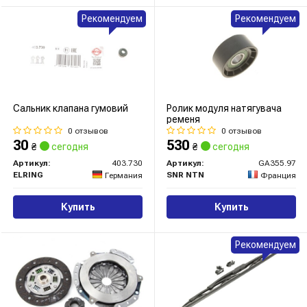
Рекомендуем
Рекомендуем
Сальник клапана гумовий
Ролик модуля натягувача
ременя
0 отзывов
0 отзывов
30
530
₴
сегодня
₴
сегодня
Артикул:
403.730
Артикул:
GA355.97
ELRING
SNR NTN
Германия
Франция
Купить
Купить
Рекомендуем