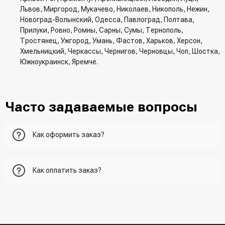
Львов, Миргород, Мукачево, Николаев, Никополь, Нежин,
Новоград-Волынский, Одесса, Павлоград, Полтава,
Прилуки, Ровно, Ромны, Сарны, Сумы, Тернополь,
Тростянец, Ужгород, Умань, Фастов, Харьков, Херсон,
Хмельницкий, Черкассы, Чернигов, Черновцы, Чоп, Шостка,
Южноукраинск, Яремче.
Часто задаваемые вопросы
Как оформить заказ?
Первый вариант - добавить товар в корзину, перейти в
Как оплатить заказ?
корзину и указать всю необходимую информацию о
получателе, способ доставки, способ доставки
- При получении товара в точке выдачи.
Второй вариант - добавить товар в корзину и в поле
- При получении товара на почте (наложенный платеж)
"Быстрый заказ" - указать номер телефона. Вам сразу же
- Сделать оплату по реквизитам (реквизиты скинет
наберет менеджер для подтверждения и уточнения данных.