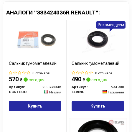
АНАЛОГИ "383424036R RENAULT":
Рекомендуем
Сальник гумометалевий
Сальник гумометалевий
0 отзывов
0 отзывов
570
490
₴
сегодня
₴
сегодня
Артикул:
20033804B
Артикул:
534.300
CORTECO
ELRING
Италия
Германия
Купить
Купить