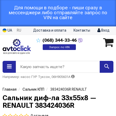
Для помощи в подборе - пиши сразу в
мессенджери либо отправляйте запрос по
VIN на сайте
UA
RU
Доставка и оплата
Контакты
Вход
(068)
344-33-46
Запрос по VIN
Какую запчасть ищете?
Например: насос ГУР Туксон, 06H905601A
Главная
Сальник КПП
383424036R RENAULT
Сальник диф-ла 33х55х8 —
RENAULT 383424036R
0 отзывов