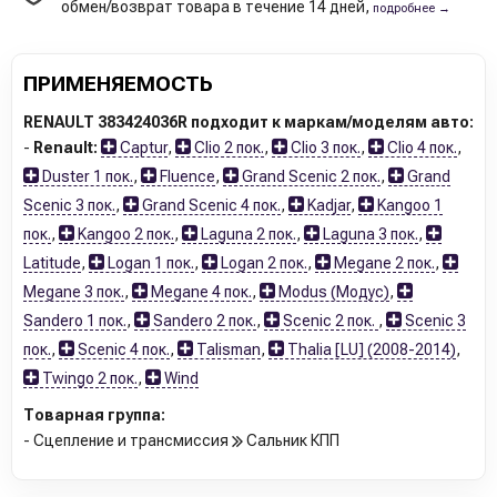
обмен/возврат товара в течение 14 дней,
подробнее →
ПРИМЕНЯЕМОСТЬ
RENAULT 383424036R подходит к маркам/моделям авто:
-
Renault:
Captur
,
Clio 2 пок.
,
Clio 3 пок.
,
Clio 4 пок.
,
Duster 1 пок.
,
Fluence
,
Grand Scenic 2 пок.
,
Grand
Scenic 3 пок.
,
Grand Scenic 4 пок.
,
Kadjar
,
Kangoo 1
пок.
,
Kangoo 2 пок.
,
Laguna 2 пок.
,
Laguna 3 пок.
,
Latitude
,
Logan 1 пок.
,
Logan 2 пок.
,
Megane 2 пок.
,
Megane 3 пок.
,
Megane 4 пок.
,
Modus (Модус)
,
Sandero 1 пок.
,
Sandero 2 пок.
,
Scenic 2 пок.
,
Scenic 3
пок.
,
Scenic 4 пок.
,
Talisman
,
Thalia [LU] (2008-2014)
,
Twingo 2 пок.
,
Wind
Товарная группа:
- Сцепление и трансмиссия
Сальник КПП