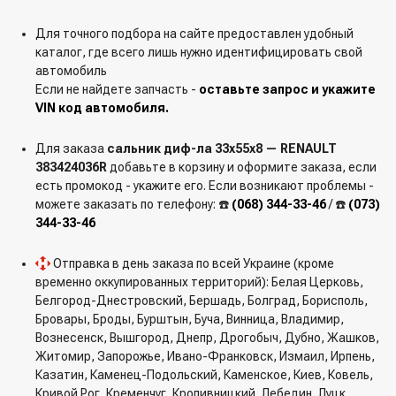
Для точного подбора на сайте предоставлен удобный
каталог, где всего лишь нужно идентифицировать свой
автомобиль
Если не найдете запчасть -
оставьте запрос и укажите
VIN код автомобиля.
Для заказа
сальник диф-ла 33х55х8 — RENAULT
383424036R
добавьте в корзину и оформите заказа, если
есть промокод - укажите его. Если возникают проблемы -
можете заказать по телефону: ☎️
(068) 344-33-46
/ ☎️
(073)
344-33-46
Отправка в день заказа по всей Украине (кроме
временно оккупированных территорий): Белая Церковь,
Белгород-Днестровский, Бершадь, Болград, Борисполь,
Бровары, Броды, Бурштын, Буча, Винница, Владимир,
Вознесенск, Вышгород, Днепр, Дрогобыч, Дубно, Жашков,
Житомир, Запорожье, Ивано-Франковск, Измаил, Ирпень,
Казатин, Каменец-Подольский, Каменское, Киев, Ковель,
Кривой Рог, Кременчуг, Кропивницкий, Лебедин, Луцк,