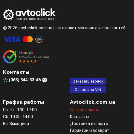
менеджер)
- LiqPay при оформлении заказа через корзину
Третий вариант - сделать заказ по телефонном режиме
при разговоре с менеджером
© 2026 «avtoclick.com.ua» - интернет магазин автозапчастей
Четвертый вариант - заказать через доступные
мессенджеры (viber, telegram)
Контакты
(068)
344-33-46
Заказать звонок
Запрос по VIN
График работы
Avtoclick.com.ua
Пн-Пт: 9:00-17:00
Статус заказа
Сб: 10:00-14:00
Контакты
Вс: Выходной
Доставка и оплата
Гарантии и возврат