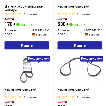
Датчик зносу гальмівних
Ремінь поліклиновий
колодок
0 отзывов
0 отзывов
179
₴
556
₴
170
530
₴
сегодня
₴
сегодня
Артикул:
1987474966
Артикул:
1 987 947 956
BOSCH
BOSCH
Германия
Германия
Купить
Купить
Рекомендуем
Рекомендуем
Ремінь поліклиновий
Ремінь поліклиновий
0 отзывов
0 отзывов
706
₴
731
₴