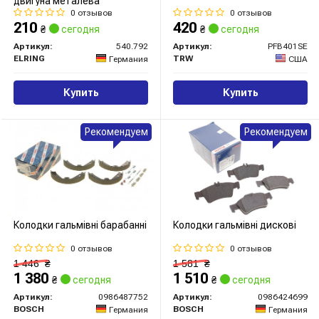
двигуна металева
0 отзывов
0 отзывов
210
420
₴
сегодня
₴
сегодня
Артикул:
540.792
Артикул:
PFB401SE
ELRING
TRW
Германия
США
Купить
Купить
Рекомендуем
Рекомендуем
Колодки гальмівні барабанні
Колодки гальмівні дискові
0 отзывов
0 отзывов
1 446
₴
1 581
₴
1 380
1 510
₴
сегодня
₴
сегодня
Артикул:
0986487752
Артикул:
0986424699
BOSCH
BOSCH
Германия
Германия