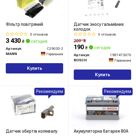
Фільтр повітряний
Датчик зносу гальмівних
колодок
0 отзывов
0 отзывов
3 430
200
₴
₴
сегодня
190
₴
сегодня
Артикул:
C29035-2
MANN
Германия
Артикул:
1987473070
BOSCH
Германия
Купить
Купить
Рекомендуем
Рекомендуем
Датчик обертів колінвалу
Акумуляторна батарея 80А