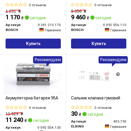
0 отзывов
0 отзывов
1 231
₴
9 956
₴
1 170
9 460
₴
сегодня
₴
сегодня
Артикул:
0 261 210 170
Артикул:
0 092 S5A 110
BOSCH
BOSCH
Германия
Германия
Купить
Купить
Рекомендуем
Рекомендуем
Акумуляторна батарея 95А
Сальник клапана гумовий
0 отзывов
0 отзывов
30
11 829
₴
₴
сегодня
11 240
₴
сегодня
Артикул:
403.730
ELRING
Германия
Артикул:
0 092 S5A 130