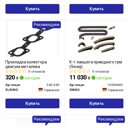
Купить
Купить
Рекомендуем
Прокладка колектора
К-т ланцюга привідного грм
двигуна металева
(Swag)
0 отзывов
0 отзывов
320
11 030
₴
сегодня
₴
сегодня
Артикул:
540.840
Артикул:
10949461
ELRING
SWAG
Германия
Германия
Купить
Купить
Рекомендуем
Рекомендуем