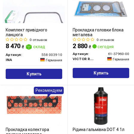
Комплект привідного
Прокладка головки блока
ланцюга
металева
0 отзывов
0 отзывов
8 470
2 880
₴
склад
₴
сегодня
Артикул:
61-37960-00
Артикул:
558 0039 10
VICTOR REINZ
Германия
INA
Германия
Купить
Купить
Рекомендуем
Прокладка колектора
Рідина гальмівна DOT 4 1л