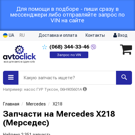
Для помощи в подборе - пиши сразу в
мессенджери либо отправляйте запрос по
VIN на сайте
UA
RU
Доставка и оплата
Контакты
Вход
(068)
344-33-46
Запрос по VIN
Какую запчасть ищете?
Например: насос ГУР Туксон, 06H905601A
Главная
Mercedes
X218
Запчасти на Mercedes X218
(Мерседес)
Найдено 2 351 запчасть