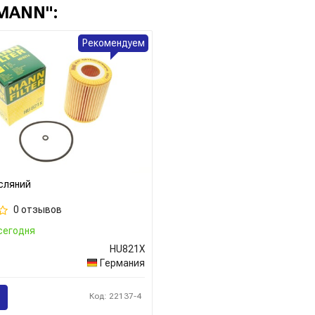
MANN":
совершенствовать продукцию
совершенный процесс фильтр
Рекомендуем
Отзывы покупателей о продук
выполнены очень качественно
покупать фильтры в проверен
подделок. Качество подделки
Сайт:
https://www.mann-filter.
Все запчасти MANN →
сляний
0 отзывов
сегодня
HU821X
Германия
Код: 22137-4