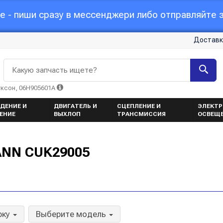
 - пиши сразу в мессенджери либо отправляйте з
Доставк
Какую запчасть ищете?
уксон, 06H905601A
ДЕНИЕ И
ДВИГАТЕЛЬ И
СЦЕПЛЕНИЕ И
ЭЛЕКТР
ЕНИЕ
ВЫХЛОП
ТРАНСМИССИЯ
ОСВЕЩ
ANN CUK29005
рку
Выберите модель