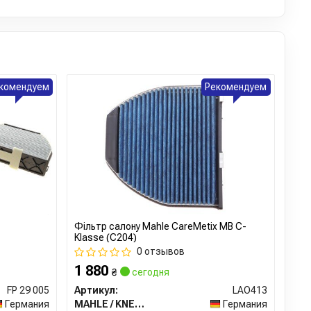
комендуем
Рекомендуем
Фільтр салону Mahle CareMetix MB C-
Klasse (C204)
0 отзывов
1 880
₴
сегодня
FP 29 005
Артикул:
LAO413
Германия
MAHLE / KNECHT
Германия