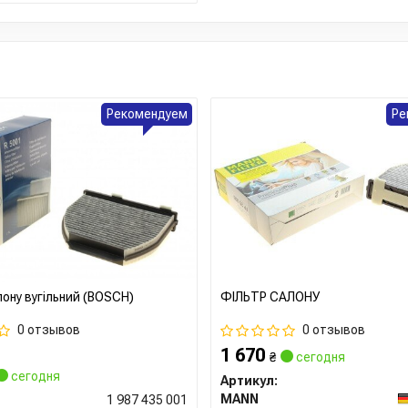
Рекомендуем
Ре
ону вугільний (BOSCH)
ФІЛЬТР САЛОНУ
0 отзывов
0 отзывов
1 670
₴
сегодня
сегодня
Артикул:
MANN
1 987 435 001