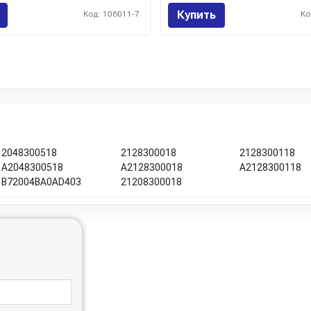
Купить
Код: 106011-7
Ко
2048300518
2128300018
2128300118
A2048300518
A2128300018
A2128300118
B72004BA0AD403
21208300018