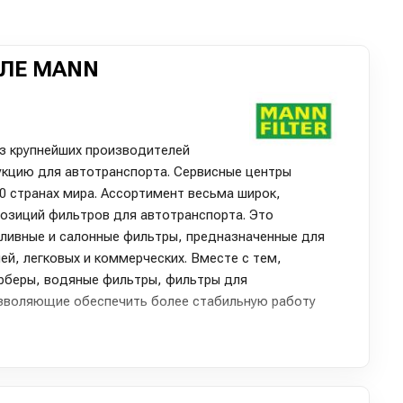
ЛЕ MANN
з крупнейших производителей
кцию для автотранспорта. Сервисные центры
0 странах мира. Ассортимент весьма широк,
позиций фильтров для автотранспорта. Это
ливные и салонные фильтры, предназначенные для
й, легковых и коммерческих. Вместе с тем,
рберы, водяные фильтры, фильтры для
зволяющие обеспечить более стабильную работу
ком продукции на предприятия BMW, VW, Audi, Ford,
 производителей автомобилей. Научные исследования,
ся в рамках производственных программ, позволяют