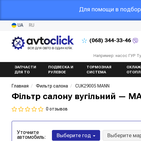
Для помощи в подборе
UA
RU
(068)
344-33-46
Например: насос ГУР Т
ЗАПЧАСТИ
ПОДВЕСКА И
ТОРМОЗНАЯ
ОХЛАЖ
ДЛЯ ТО
РУЛЕВОЕ
СИСТЕМА
ОТОПЛ
Главная
Фильтр салона
CUK29005 MANN
Фільтр салону вугільний — M
0 отзывов
Уточните
Выберите год
Выберите ма
автомобиль: