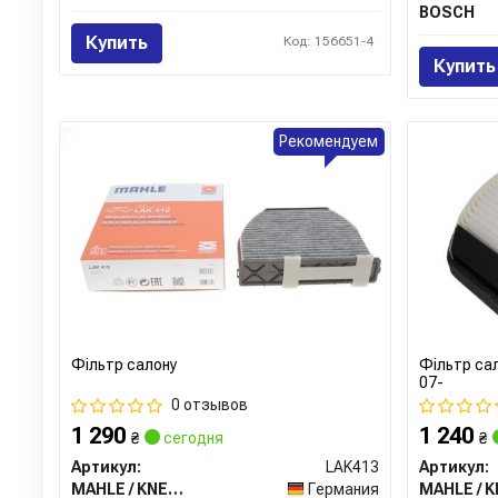
BOSCH
Купить
Код: 156651-4
Купить
Рекомендуем
Фiльтр салону
Фільтр са
07-
0 отзывов
1 290
1 240
₴
сегодня
₴
Артикул:
LAK413
Артикул:
MAHLE / KNECHT
Германия