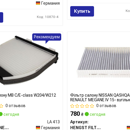
Германия
Купить
Ко
Код: 10870-4
Рекомендуем
лону MB C/E-class W204/W212
Фільтр салону NISSAN QASHQAI I
RENAULT MEGANE IV 15- вугільн
HENGST)
0 отзывов
0 отзывов
780
сегодня
₴
сегодня
LA 413
Артикул:
MAHLE / KNECHT
Германия
HENGST FILTER