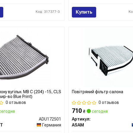
Купить
Код: 317377-3
Ко
ону вугільн. MB C (204) -15, CLS
Повітряний фільтр салона
вир-во Blue Print)
0 отзывов
0 отзывов
710
сегодня
₴
сегодня
ADU172501
Артикул:
NT
Германия
ASAM