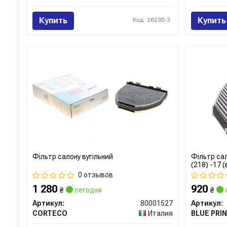
Купить
Купить
Код: 26235-3
Фільтр салону вугільний
Фільтр сал
(218) -17 (
0 отзывов
1 280
920
₴
сегодня
₴
Артикул:
80001527
Артикул:
CORTECO
Италия
BLUE PRI