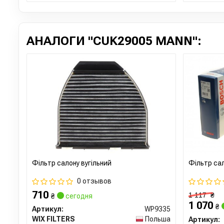
АНАЛОГИ "CUK29005 MANN":
Фільтр салону вугільний
Фільтр сал
0 отзывов
710
1 117
₴
₴
сегодня
1 070
₴
Артикул:
WP9335
WIX FILTERS
Польша
Артикул: