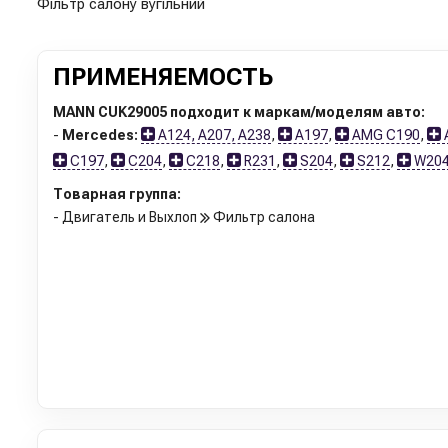
Фільтр салону вугільний
ПРИМЕНЯЕМОСТЬ
MANN CUK29005 подходит к маркам/моделям авто:
-
Mercedes:
A124, A207, A238
,
A197
,
AMG C190
,
C197
,
C204
,
C218
,
R231
,
S204
,
S212
,
W20
Товарная группа:
- Двигатель и Выхлоп
Фильтр салона