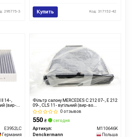
Купить
д: 295775-3
Код: 317152-42
I 14-,
Фільтр салону MERCEDES C 212 07-, E 212
ий (вир-во
09-, CLS 11- вугільний (вир-во
DENCKERMANN)
0 отзывов
550
₴
сегодня
E3952LC
Артикул:
M110646K
Германия
Denckermann
Польша