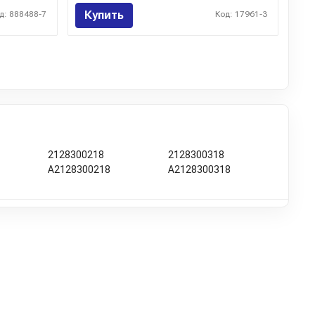
Купить
д: 888488-7
Код: 17961-3
2128300218
2128300318
A2128300218
A2128300318