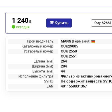
1 240
₴
Купить
Код:
62661
сегодня
Производитель
MANN
(Германия)
Каталожный номер
CUK29005
Устарелый номер
CUK 2550
CUK 2551
Длина [мм]
264
Ширина (мм)
284
Высота [мм]
44
Исполнение фильтра
Фильтр из активированного
SVHC
Не содержит веществ SVHC
EAN
4011558031367