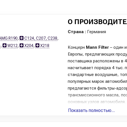
О ПРОИЗВОДИТЕ
Страна :
Германия
AMG R190
,
C124, C207, C238
,
4
,
W212
,
X204
,
X218
Концерн
Mann
Filter
– один и
Европы, предлагающих проду
поставщика расположены в 4
насчитывает порядка 4 тыс. 
стандартные воздушные, топ
популярных марок автомобиле
предлагаются фильтры-адсо
трансмиссионного масла, по
основных узлов автомобиля.
Показать полностью...
Компания является поставщи
Komatsu и других известных
которые постоянно проводят