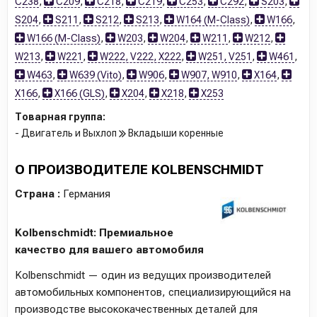
C238
,
C209
,
C218
,
C219
,
C253
,
C292
,
S203
,
S204
,
S211
,
S212
,
S213
,
W164 (M-Class)
,
W166
,
W166 (M-Class)
,
W203
,
W204
,
W211
,
W212
,
W213
,
W221
,
W222, V222, X222
,
W251, V251
,
W461
,
W463
,
W639 (Vito)
,
W906
,
W907, W910
,
X164
,
X166
,
X166 (GLS)
,
X204
,
X218
,
X253
Товарная группа:
- Двигатель и Выхлоп
Вкладыши коренные
О ПРОИЗВОДИТЕЛЕ KOLBENSCHMIDT
Страна :
Германия
Kolbenschmidt: Премиальное
качество для вашего автомобиля
Kolbenschmidt — один из ведущих производителей
автомобильных компонентов, специализирующийся на
производстве высококачественных деталей для