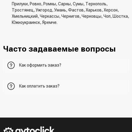
Прилуки, Ровно, Ромны, Сарны, Сумы, Тернополь,
Тростянец, Ужгород, Умань, Фастов, Харьков, Херсон,
Хмельницкий, Черкассы, Чернигов, Черновцы, Чоп, Шостка,
Южноукраинск, Яремче.
Часто задаваемые вопросы
Как оформить заказ?
Первый вариант - добавить товар в корзину, перейти в
Как оплатить заказ?
корзину и указать всю необходимую информацию о
получателе, способ доставки, способ доставки
- При получении товара в точке выдачи.
Второй вариант - добавить товар в корзину и в поле
- При получении товара на почте (наложенный платеж)
"Быстрый заказ" - указать номер телефона. Вам сразу же
- Сделать оплату по реквизитам (реквизиты скинет
наберет менеджер для подтверждения и уточнения данных.
менеджер)
- LiqPay при оформлении заказа через корзину
Третий вариант - сделать заказ по телефонном режиме