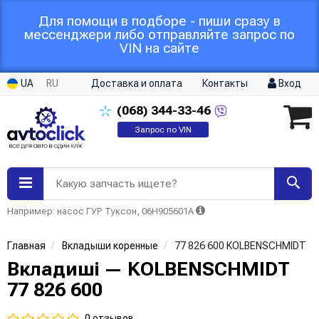
Для помощи в подборе - пиши сразу в
мессенджери либо отправляйте запрос по
VIN на сайте
UA
RU
Доставка и оплата
Контакты
Вход
(068)
344-33-46
Запрос по VIN
Какую запчасть ищете?
Например: насос ГУР Туксон, 06H905601A
Главная
Вкладыши коренные
77 826 600 KOLBENSCHMIDT
Вкладиші — KOLBENSCHMIDT
77 826 600
0 отзывов