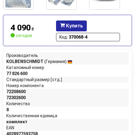
4 090
Купить
₴
сегодня
Код:
370068-4
Производитель
KOLBENSCHMIDT
(Германия)
Каталожный номер
77 826 600
Стандартный размер [стд.]
Номер компонента
72208600
72302600
Количество
8
Количественная единица
комплект
EAN
4028977593758