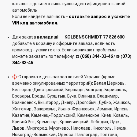
каталог, где всего лишь нужно идентифицировать свой
автомобиль
Если не найдете запчасть -
оставьте запрос и укажите
VIN код автомобиля.
Для заказа
вкладиші — KOLBENSCHMIDT 77 826 600
добавьте в корзину и оформите заказа, если есть
промокод - укажите его. Если возникают проблемы -
можете заказать по телефону: ☎️
(068) 344-33-46
/ ☎️
(073)
344-33-46
Отправка в день заказа по всей Украине (кроме
временно оккупированных территорий): Белая Церковь,
Белгород-Днестровский, Бершадь, Болград, Борисполь,
Бровары, Броды, Бурштын, Буча, Винница, Владимир,
Вознесенск, Вышгород, Днепр, Дрогобыч, Дубно, Жашков,
Житомир, Запорожье, Ивано-Франковск, Измаил, Ирпень,
Казатин, Каменец-Подольский, Каменское, Киев, Ковель,
Кривой Рог, Кременчуг, Кропивницкий, Лебедин, Луцк,
Львов, Миргород, Мукачево, Николаев, Никополь, Нежин,
Новоград-Волынский, Одесса, Павлоград, Полтава,