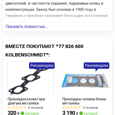
двигателей, в частности поршней, поршневых колец и
комплектующих. Бренд был основан в 1920 году в
Германии и приобрел признание благодаря постоянному
стремлению к инновациям и безкомпромиссному
Показать полностью...
качеству.
Качество и инновации Kolbenschmidt
ВМЕСТЕ ПОКУПАЮТ "77 826 600
Kolbenschmidt является одним из самых известных
поставщиков оригинальных комплектующих для
KOLBENSCHMIDT":
автомобильных двигателей и работает в тесном
сотрудничестве с ведущими автопроизводителями по
Рекомендуем
Рекомендуем
всему миру. Компания специализируется на разработке и
производстве поршней, поршневых колец, блоков
двигателей и других важных компонентов,
обеспечивающих стабильную работу двигателя и
эффективность топливной системы.
Прокладка колектора
Прокладка головки блока
двигуна металева
металева
Вся продукция Kolbenschmidt производится с
0 отзывов
0 отзывов
использованием самых современных технологий, что
320
3 190
₴
сегодня
₴
сегодня