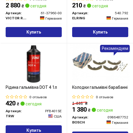
2 880
210
₴
сегодня
₴
сегодня
Артикул:
61-37960-00
Артикул:
540.792
VICTOR REINZ
ELRING
Германия
Германия
Купить
Купить
Рекомендуем
Рідина гальмівна DOT 4 1л
Колодки гальмівні барабанні
0 отзывов
0 отзывов
420
1 446
₴
₴
сегодня
1 380
₴
сегодня
Артикул:
PFB401SE
TRW
США
Артикул:
0986487752
BOSCH
Германия
Купить