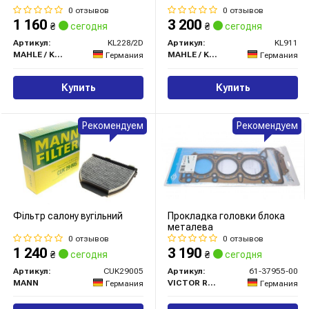
0 отзывов
0 отзывов
1 160
3 200
₴
сегодня
₴
сегодня
Артикул:
KL228/2D
Артикул:
KL911
MAHLE / KNECHT
MAHLE / KNECHT
Германия
Германия
Купить
Купить
Рекомендуем
Рекомендуем
Фільтр салону вугільний
Прокладка головки блока
металева
0 отзывов
0 отзывов
1 240
3 190
₴
сегодня
₴
сегодня
Артикул:
CUK29005
Артикул:
61-37955-00
MANN
VICTOR REINZ
Германия
Германия