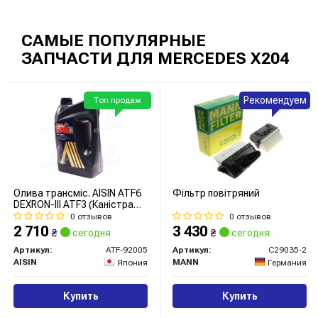
САМЫЕ ПОПУЛЯРНЫЕ
ЗАПЧАСТИ ДЛЯ MERCEDES X204
Рекомендуем
Топ продаж
Олива трансміс. AISIN ATF6
Фільтр повітряний
DEXRON-III ATF3 (Каністра
5л)
0 отзывов
0 отзывов
2 710
3 430
₴
сегодня
₴
сегодня
Артикул:
ATF-92005
Артикул:
C29035-2
AISIN
MANN
Япония
Германия
Купить
Купить