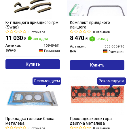
К-т ланцюга привідного грм
Комплект привідного
(Swag)
ланцюга
0 отзывов
0 отзывов
11 030
8 470
₴
сегодня
₴
склад
Артикул:
10949461
Артикул:
558 0039 10
SWAG
Германия
INA
Германия
Купить
Купить
Рекомендуем
Рекомендуем
Прокладка головки блока
Прокладка колектора
металева
двигуна металева
0 отзывов
0 отзывов