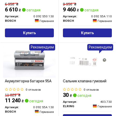
6 958
₴
9 956
₴
6 610
9 460
₴
сегодня
₴
сегодня
Артикул:
0 092 S50 130
Артикул:
0 092 S5A 110
BOSCH
BOSCH
Германия
Германия
Купить
Купить
Рекомендуем
Рекомендуем
Акумуляторна батарея 95А
Сальник клапана гумовий
0 отзывов
0 отзывов
30
11 829
₴
₴
сегодня
11 240
₴
сегодня
Артикул:
403.730
ELRING
Германия
Артикул:
0 092 S5A 130
BOSCH
Германия