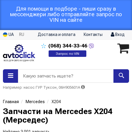
Для помощи в подборе - пиши сразу в
мессенджери либо отправляйте запрос по
VIN на сайте
UA
RU
Доставка и оплата
Контакты
Вход
(068)
344-33-46
Запрос по VIN
Какую запчасть ищете?
Например: насос ГУР Туксон, 06H905601A
Главная
Mercedes
X204
Запчасти на Mercedes X204
(Мерседес)
Найдено 3 001 запчасть