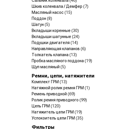
Сальник коленвала
(46)
Шкив коленвала / Демфер
(7)
Масляный насос
(15)
Поддон
(8)
Шатун
(5)
Вкладыши коренные
(30)
Вкладыши шатунные
(24)
Подушки двигателя
(14)
Направляющая клапанов
(6)
Толкатель клапана
(13)
Пробка масляного поддона
(19)
Щуп масляный
(5)
Ремни, цепи, натяжители
Комплект ГРМ
(13)
Натяжной ролик ремня ГРМ
(1)
Ремень приводной
(69)
Ролик ремня приводного
(99)
Цепь ГРМ
(120)
Натяжитель цепи ГРМ
(19)
Успокоитель цепи ГРМ
(35)
Фильтры