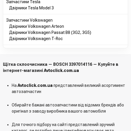
Запчастини Tesla
Двірники Tesla Model 3
Запчастини Volkswagen
Двірники Volkswagen Arteon
Двірники Volkswagen Passat B8 (3G2, 3G5)
Двірники Volkswagen T-Roc
Щітка склоочисника — BOSCH 3397014116 — Купуйте в
інтернет-магазині
Avtoclick.com.ua
На
Avtoclick.com.ua
представлений великий асортимент
автозапчастин
Обирайте бажані автозапчастини від відомих брендів або
оригінал з заводу виробника вашого автомобіля
Для точного підбору на сайті представлений зручний
каталог, де потрібно лише ідентифікувати своє авто