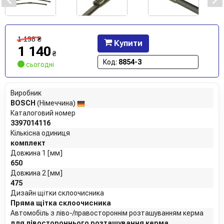
1 198
₴
Купити
1 140
₴
Код:
8854-3
сьогодні
Виробник
BOSCH
(Німеччина)
Каталоговий номер
3397014116
Кількісна одиниця
комплект
Довжина 1 [мм]
650
Довжина 2 [мм]
475
Дизайн щітки склоочисника
Пряма щітка склоочисника
Автомобіль з ліво-/правостороннім розташуванням керма
для лівостороннього розташування керма