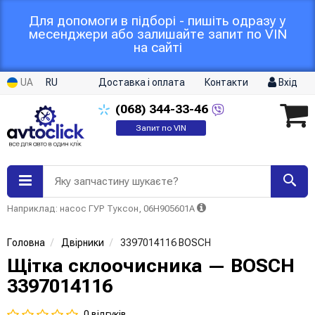
Для допомоги в підборі - пишіть одразу у
месенджери або залишайте запит по VIN
на сайті
UA
RU
Доставка і оплата
Контакти
Вхід
(068)
344-33-46
Запит по VIN
Яку запчастину шукаєте?
Наприклад: насос ГУР Туксон, 06H905601A
Головна
Двірники
3397014116 BOSCH
Щітка склоочисника — BOSCH
3397014116
0 відгуків