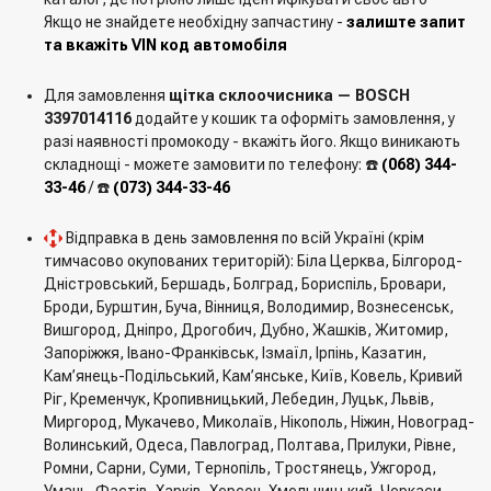
Якщо не знайдете необхідну запчастину -
залиште запит
та вкажіть VIN код автомобіля
Для замовлення
щітка склоочисника — BOSCH
3397014116
додайте у кошик та оформіть замовлення, у
разі наявності промокоду - вкажіть його. Якщо виникають
складнощі - можете замовити по телефону: ☎️
(068) 344-
33-46
/ ☎️
(073) 344-33-46
Відправка в день замовлення по всій Україні (крім
тимчасово окупованих територій): Біла Церква, Білгород-
Дністровський, Бершадь, Болград, Бориспіль, Бровари,
Броди, Бурштин, Буча, Вінниця, Володимир, Вознесенськ,
Вишгород, Дніпро, Дрогобич, Дубно, Жашків, Житомир,
Запоріжжя, Івано-Франківськ, Ізмаїл, Ірпінь, Казатин,
Кам’янець-Подільський, Кам’янське, Київ, Ковель, Кривий
Ріг, Кременчук, Кропивницький, Лебедин, Луцьк, Львів,
Миргород, Мукачево, Миколаїв, Нікополь, Ніжин, Новоград-
Волинський, Одеса, Павлоград, Полтава, Прилуки, Рівне,
Ромни, Сарни, Суми, Тернопіль, Тростянець, Ужгород,