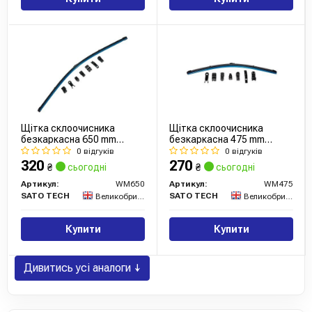
Щітка склоочисника
Щітка склоочисника
безкаркасна 650 mm
безкаркасна 475 mm
multifunctional
multifunctional
0 відгуків
0 відгуків
320
270
₴
сьогодні
₴
сьогодні
Артикул:
WM650
Артикул:
WM475
SATO TECH
SATO TECH
Великобританія
Великобританія
Купити
Купити
Дивитись усі аналоги ↓