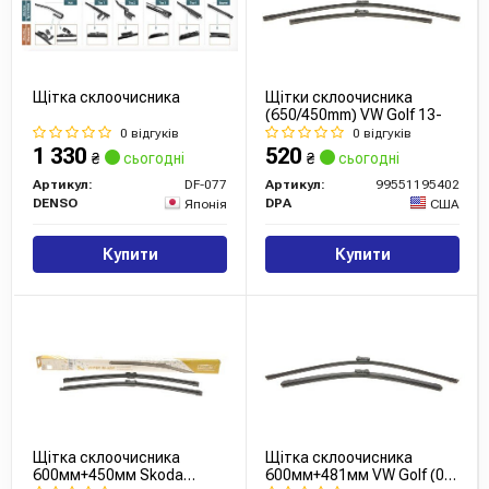
Щітка склоочисника
Щітки склоочисника
(650/450mm) VW Golf 13-
0 відгуків
0 відгуків
1 330
520
₴
сьогодні
₴
сьогодні
Артикул:
DF-077
Артикул:
99551195402
DENSO
DPA
Японія
США
Купити
Купити
Щітка склоочисника
Щітка склоочисника
600мм+450мм Skoda
600мм+481мм VW Golf (06-