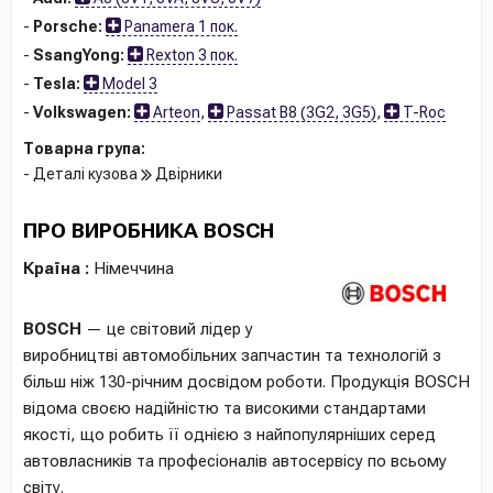
-
Porsche:
Panamera 1 пок.
-
SsangYong:
Rexton 3 пок.
-
Tesla:
Model 3
-
Volkswagen:
Arteon
,
Passat B8 (3G2, 3G5)
,
T-Roc
Товарна група:
- Деталі кузова
Двірники
ПРО ВИРОБНИКА BOSCH
Країна :
Німеччина
BOSCH
— це світовий лідер у
виробництві автомобільних запчастин та технологій з
більш ніж 130-річним досвідом роботи. Продукція BOSCH
відома своєю надійністю та високими стандартами
якості, що робить її однією з найпопулярніших серед
автовласників та професіоналів автосервісу по всьому
світу.