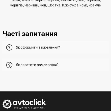
Умань, Фастів, Харків, Херсон, Хмельницький, Черкаси,
Чернігів, Чернівці, Чоп, Шостка, Южноукраїнськ, Яремче
Часті запитання
Як оформити замовлення?
Перший варіант - це додати товар у кошик, перейти до
Як сплатити замовлення?
нього та вказати всю необхідну інформацію про
отримувача, спосіб доставки, спосіб оплати
- При отриманні товару в точці видачі
Другий варіант - додати товар у кошик і в полі "Швидке
- При отримані товару на пошті (накладений платіж)
замовлення" вказати номер телефону. Вам одразу
- Зробити оплату по реквізитам (надасть менеджер)
зателефонує менеджер для підтвердження та уточнення
- LiqPay при оформленні замовлення через кошик
даних
Третій варіант - зробити замовлення в телефонному