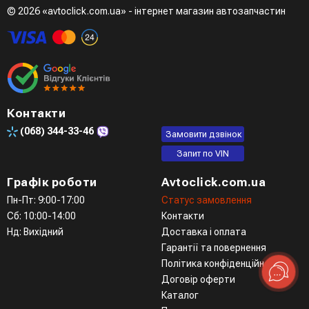
режимі при розмові з менеджером
© 2026 «avtoclick.com.ua» - інтернет магазин автозапчастин
Четвертий варіант - замовити через доступні месенджери
(viber, telegram)
Контакти
(068)
344-33-46
Замовити дзвінок
Запит по VIN
Графік роботи
Avtoclick.com.ua
Пн-Пт: 9:00-17:00
Статус замовлення
Сб: 10:00-14:00
Контакти
Нд: Вихідний
Доставка і оплата
Гарантії та повернення
Політика конфіденційності
Договір оферти
Каталог