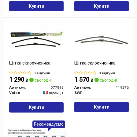
бренду з гарантією якості і завжди готові надати вам
Купити
Купити
професійну консультацію з вибору необхідних запчастин.
Сайт:
https://www.bosch.com/
Усі запчастини BOSCH →
Щітка склоочисника
Щітка склоочисника
0 відгуків
0 відгуків
1 290
1 570
₴
сьогодні
₴
сьогодні
Артикул:
577818
Артикул:
119273
Valeo
SWF
Франція
Купити
Купити
Рекомендуємо