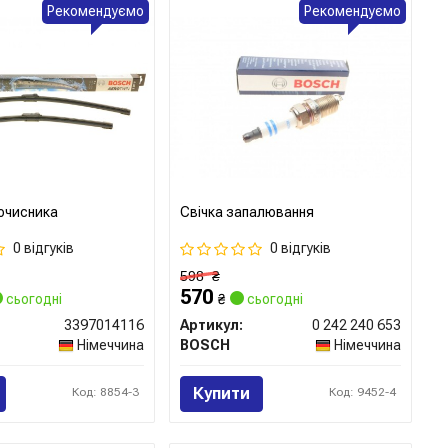
Рекомендуємо
Рекомендуємо
очисника
Свічка запалювання
0 відгуків
0 відгуків
598
₴
570
сьогодні
₴
сьогодні
3397014116
Артикул:
0 242 240 653
Німеччина
BOSCH
Німеччина
Купити
Код: 8854-3
Код: 9452-4