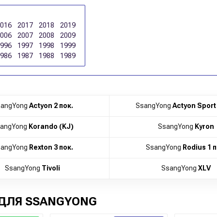
2016
2017
2018
2019
2006
2007
2008
2009
1996
1997
1998
1999
1986
1987
1988
1989
angYong
Actyon 2 пок.
SsangYong
Actyon Sport 
angYong
Korando (KJ)
SsangYong
Kyron
angYong
Rexton 3 пок.
SsangYong
Rodius 1 п
SsangYong
Tivoli
SsangYong
XLV
ДЛЯ SSANGYONG