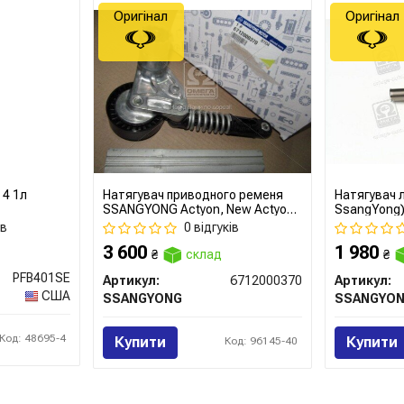
Оригінал
Оригінал
 4 1л
Натягувач приводного ременя
Натягувач 
SSANGYONG Actyon, New Actyon,
SsangYong
Rexton, Rodius (вир-во
ів
0 відгуків
SsangYong)
3 600
1 980
₴
склад
₴
PFB401SE
Артикул:
6712000370
Артикул:
США
SSANGYONG
SSANGYO
Код: 48695-4
Купити
Купити
Код: 96145-40