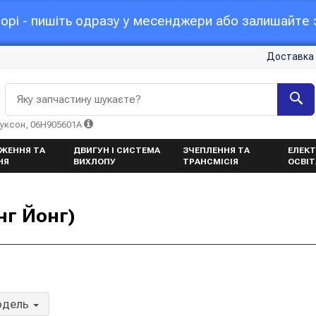
орі - пишіть одразу у месенджери або залишайте з
Доставка 
Яку запчастину шукаєте?
Туксон, 06H905601A
ЖЕННЯ ТА
ДВИГУН І СИСТЕМА
ЗЧЕПЛЕННЯ ТА
ЕЛЕКТ
НЯ
ВИХЛОПУ
ТРАНСМІСІЯ
ОСВІ
нг Йонг)
одель