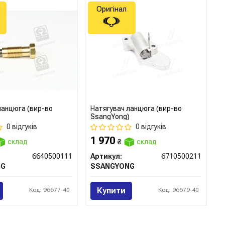
Оригінал
ланцюга (вир-во
Натягувач ланцюга (вир-во
)
SsangYong)
0 відгуків
0 відгуків
1 970
склад
₴
склад
6640500111
Артикул:
6710500211
NG
SSANGYONG
Купити
Код: 96677-40
Код: 96679-40