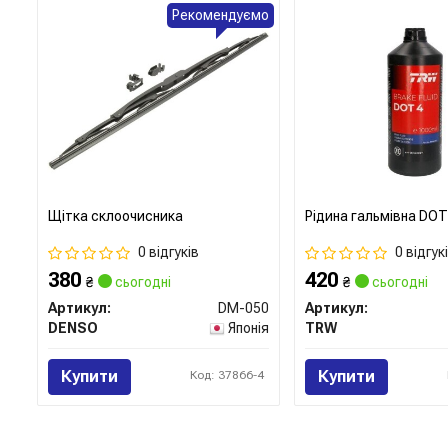
Рекомендуємо
Щітка склоочисника
Рідина гальмівна DOT
0 відгуків
0 відгук
380
420
₴
сьогодні
₴
сьогодні
Артикул:
DM-050
Артикул:
DENSO
Японія
TRW
Купити
Купити
Код: 37866-4