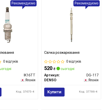
Рекомендуємо
Рекомендуємо
алювання
Свічка розжарювання
0 відгуків
0 відгуків
520
ьогодні
₴
сьогодні
IK16TT
Артикул:
DG-117
Японія
DENSO
Японія
Купити
Код: 37675-4
Код: 37786-4