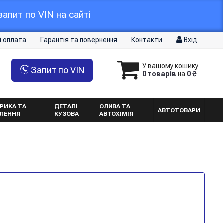
апит по VIN на сайті
і оплата
Гарантія та повернення
Контакти
Вхід
У вашому кошику
Запит по VIN
0 товарів
на
0 ₴
РИКА ТА
ДЕТАЛІ
ОЛИВА ТА
АВТОТОВАРИ
ТЛЕННЯ
КУЗОВА
АВТОХІМІЯ