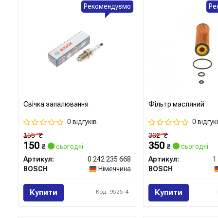
Рекомендуємо
Ре
Свічка запалювання
Фільтр масляний
0 відгуків
0 відгук
155
₴
362
₴
150
350
₴
сьогодні
₴
сьогодні
Артикул:
0 242 235 668
Артикул:
1
BOSCH
Німеччина
BOSCH
Купити
Купити
Код: 9525-4