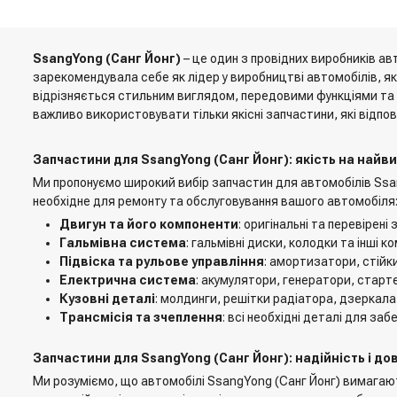
SsangYong (Санг Йонг)
– це один з провідних виробників ав
зарекомендувала себе як лідер у виробництві автомобілів, як
відрізняється стильним виглядом, передовими функціями та 
важливо використовувати тільки якісні запчастини, які відп
Запчастини для SsangYong (Санг Йонг): якість на найв
Ми пропонуємо широкий вибір запчастин для автомобілів Ssang
необхідне для ремонту та обслуговування вашого автомобіля
Двигун та його компоненти
: оригінальні та перевірен
Гальмівна система
: гальмівні диски, колодки та інші
Підвіска та рульове управління
: амортизатори, стійки
Електрична система
: акумулятори, генератори, старте
Кузовні деталі
: молдинги, решітки радіатора, дзеркала
Трансмісія та зчеплення
: всі необхідні деталі для за
Запчастини для SsangYong (Санг Йонг): надійність і до
Ми розуміємо, що автомобілі SsangYong (Санг Йонг) вимагають 