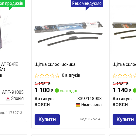
оп продажів
Рекомендуємо
N ATF6+FE
Щітка склоочисника
Щітка скло
5л)
ів
0 відгуків
1 153
₴
1 198
₴
1 100
1 140
₴
сьогодні
₴
ATF-91005
Японія
Артикул:
3397118908
Артикул:
BOSCH
Німеччина
BOSCH
од: 117857-2
Купити
Купити
Код: 8762-4