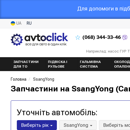
Для допомоги в підб
UA
RU
(068)
344-33-46
Наприклад: насос ГУР 
ЗАПЧАСТИНИ
ПІДВІСКА І
ГАЛЬМІВНА
ОХОЛОД
ДЛЯ ТО
РУЛЬОВЕ
СИСТЕМА
ОПАЛЕН
Головна
SsangYong
Запчастини на SsangYong (Са
Уточніть автомобіль:
Виберіть рік
SsangYong
Виберіть м