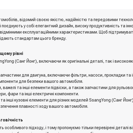
томобілів, відомий своєю якістю, надійністю та передовими технол
і поєднують у собі елегантний дизайн, високу продуктивність та інн
відмінними експлуатаційними характеристиками. Щоб підтримувати 
овідають стандартам цього бренду.
ищому рівні
Yong (Санг Йонг), включаючи як оригінальні деталі, так і високояк
:
і запчастини для двигуна, включаючи фільтри, насоси, прокладки та і
 компоненти для безпеки вашого автомобіля.
, важелі та інші елементи підвіски, а також запчастини для рульово
ри, фари та інші електричні компоненти.
 та інші кузовні елементи для різних моделей SsangYong (Санг Йонг)
безпечення плавності ходу вашого автомобіля.
вговічність
особливого підходу, і тому пропонуємо тільки перевірені деталі ві