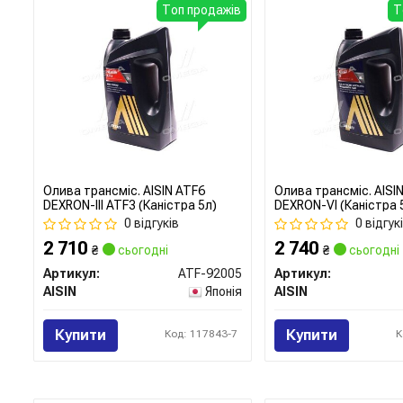
Топ продажів
Т
Олива трансміс. AISIN ATF6
Олива трансміс. AISI
DEXRON-III ATF3 (Каністра 5л)
DEXRON-VI (Каністра 
0 відгуків
0 відгук
2 710
2 740
₴
сьогодні
₴
сьогодні
Артикул:
ATF-92005
Артикул:
AISIN
Японія
AISIN
Купити
Купити
Код: 117843-7
К