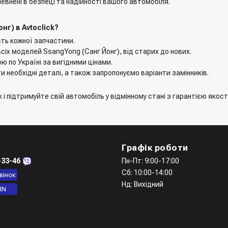
евнені в безпеці та надійності вашого автомобіля.
г) в Avtoclick?
сть кожної запчастини.
сіх моделей SsangYong (Санг Йонг), від старих до нових.
ю по Україні за вигідними цінами.
 необхідні деталі, а також запропонуємо варіанти замінників.
 підтримуйте свій автомобіль у відмінному стані з гарантією якості
Графік роботи
-33-46
Пн-Пт: 9:00-17:00
Сб: 10:00-14:00
вінок
Нд: Вихідний
IN