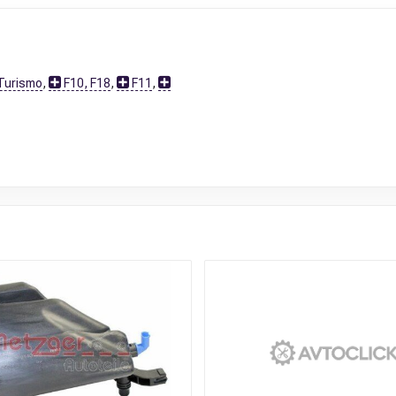
Turismo
,
F10, F18
,
F11
,