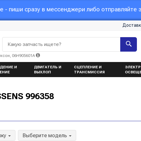
 - пиши сразу в мессенджери либо отправляйте з
Доставк
Какую запчасть ищете?
уксон, 06H905601A
ДЕНИЕ И
ДВИГАТЕЛЬ И
СЦЕПЛЕНИЕ И
ЭЛЕКТР
ЕНИЕ
ВЫХЛОП
ТРАНСМИССИЯ
ОСВЕЩ
SENS 996358
рку
Выберите модель