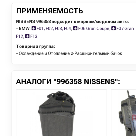
ПРИМЕНЯЕМОСТЬ
NISSENS 996358 подходит к маркам/моделям авто:
-
BMW:
F01, F02, F03, F04
,
F06 Gran Coupe
,
F07 Gran 
F12
,
F13
Товарная группа:
- Охлаждение и Отопление
Расширительный бачок
АНАЛОГИ "996358 NISSENS":