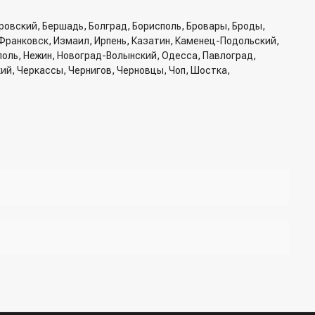
ровский, Бершадь, Болград, Борисполь, Бровары, Броды,
Франковск, Измаил, Ирпень, Казатин, Каменец-Подольский,
ополь, Нежин, Новоград-Волынский, Одесса, Павлоград,
кий, Черкассы, Чернигов, Черновцы, Чоп, Шостка,
б доставки, способ доставки
жер для подтверждения и уточнения данных.