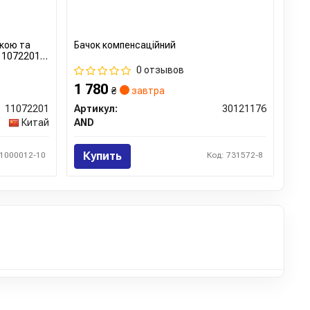
кою та
Бачок компенсаційний
(11072201)
0 отзывов
1 780
₴
завтра
11072201
Артикул:
30121176
Китай
AND
Купить
 1000012-10
Код: 731572-8