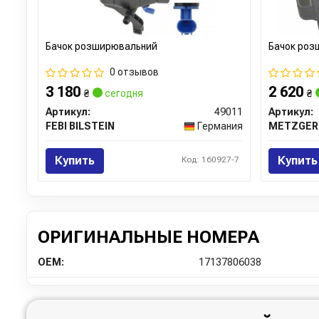
Бачок розширювальний
Бачок роз
0 отзывов
3 180
2 620
₴
сегодня
₴
Артикул:
49011
Артикул:
FEBI BILSTEIN
Германия
METZGER
Купить
Купить
Код: 160927-7
ОРИГИНАЛЬНЫЕ НОМЕРА
OEM:
17137806038