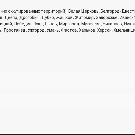
енно оккупированных территорий): Белая Церковь, Белгород-Днест
од, Днепр, Дрогобыч, Дубно, Жашков, Житомир, Запорожье, Ивано-
вницкий, Лебедин, Луцк, Львов, Миргород, Мукачево, Николаев, Ник
ь, Тростянец, Ужгород, Умань, Фастов, Харьков, Херсон, Хмельниц
рзину и указать всю необходимую информацию о получателе, спосо
трый заказ" - указать номер телефона. Вам сразу же наберет менед
ри разговоре с менеджером
жер)
ы (viber, telegram)