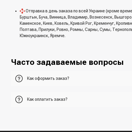
Отправка в день заказа по всей Украине (кроме врем
Бурштын, Буча, Винница, Владимир, Вознесенск, Вышгор
Каменское, Киев, Ковель, Кривой Рог, Кременчуг, Кропи
Полтава, Прилуки, Ровно, Ромны, Сарны, Сумы, Тернопол
Южноукраинск, Яремче.
Часто задаваемые вопросы
Как оформить заказ?
Первый вариант - добавить товар в корзину, перейти в ко
Как оплатить заказ?
Второй вариант - добавить товар в корзину и в поле "Быс
- При получении товара в точке выдачи.
Третий вариант - сделать заказ по телефонном режиме п
- При получении товара на почте (наложенный платеж)
- Сделать оплату по реквизитам (реквизиты скинет менед
Четвертый вариант - заказать через доступные мессенджер