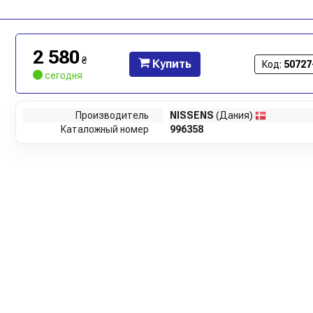
2 580
₴
Купить
Код:
50727
сегодня
Производитель
NISSENS
(Дания)
Каталожный номер
996358