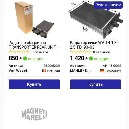
Рекомендуем
Радіатор обігрівача
Радіатор пічки WV T4 1.8-
TRANSPORTER REAR UNIT
2.5 TDI 90-03
96- (Van Wezel)
0 отзывов
0 отзывов
850
1 420
₴
сегодня
₴
сегодня
Артикул:
58006239
Артикул:
AH 48 000S
Van Wezel
MAHLE / KNECHT
Бельгия
Германия
Купить
Купить