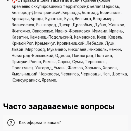
Отправка в день заказа по всей Украине (кроме
временно оккупированных территорий): Белая Церковь,
Белгород-Днестровский, Бершадь, Болград, Борисполь,
Бровары, Броды, Бурштын, Буча, Винница, Владимир,
Вознесенск, Вышгород, Днепр, Дрогобыч, Дубно, Жашков,
Житомир, Запорожье, Ивано-Франковск, Измаил, Ирпень,
Казатин, Каменец-Подольский, Каменское, Киев, Ковель,
Кривой Рог, Кременчуг, Кропивницкий, Лебедин, Луцк,
Львов, Миргород, Мукачево, Николаев, Никополь, Нежин,
Новоград-Волынский, Одесса, Павлоград, Полтава,
Прилуки, Ровно, Ромны, Сарны, Сумы, Тернополь,
Тростянец, Ужгород, Умань, Фастов, Харьков, Херсон,
Хмельницкий, Черкассы, Чернигов, Черновцы, Чоп, Шостка,
Южноукраинск, Яремче.
Часто задаваемые вопросы
Как оформить заказ?