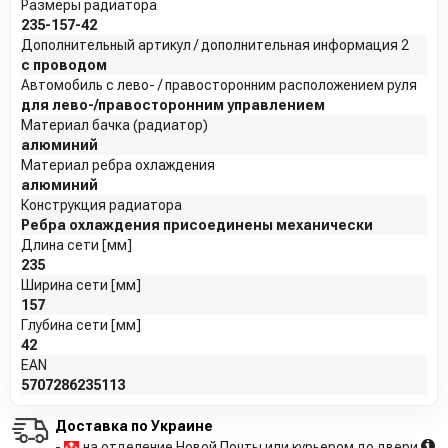
Размеры радиатора
235-157-42
Дополнительный артикул / дополнительная информация 2
с проводом
Автомобиль с лево- / правосторонним расположением руля
для лево-/правосторонним управлением
Материал бачка (радиатор)
алюминий
Материал ребра охлаждения
алюминий
Конструкция радиатора
Ребра охлаждения присоединены механически
Длина сети [мм]
235
Ширина сети [мм]
157
Глубина сети [мм]
42
EAN
5707286235113
Доставка по Украине
-
на отделение Новой Почты или курьером до двери