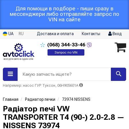
Для помощи в подборе - пиши сразу в
мессенджери либо отправляйте запрос по
VIN на сайте
UA
RU
Доставка и оплата
Контакты
Вход
(068)
344-33-46
Запрос по VIN
Какую запчасть ищете?
Например: насос ГУР Туксон, 06H905601A
Главная
Радиатор печки
73974 NISSENS
Радіатор печі VW
TRANSPORTER T4 (90-) 2.0-2.8 —
NISSENS 73974