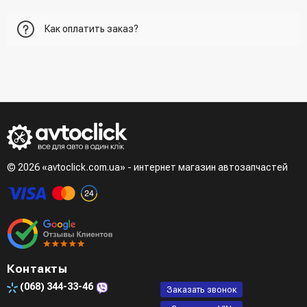
Первый вариант - добавить товар в корзину, перейти в
Как оплатить заказ?
корзину и указать всю необходимую информацию о
получателе, способ доставки, способ доставки
- При получении товара в точке выдачи.
Второй вариант - добавить товар в корзину и в поле
- При получении товара на почте (наложенный платеж)
"Быстрый заказ" - указать номер телефона. Вам сразу же
- Сделать оплату по реквизитам (реквизиты скинет
наберет менеджер для подтверждения и уточнения данных.
менеджер)
- LiqPay при оформлении заказа через корзину
Третий вариант - сделать заказ по телефонном режиме
при разговоре с менеджером
© 2026 «avtoclick.com.ua» - интернет магазин автозапчастей
Четвертый вариант - заказать через доступные
мессенджеры (viber, telegram)
Контакты
(068)
344-33-46
Заказать звонок