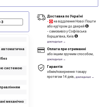
Доставка по Україні
-
на відділення Нової Пошти
-3
або кур'єром до дверей
- самовивіз у Софіївська
борщагівка, Київ
докладніше →
а автоматична
Оплата при отриманні
або іншим зручним способом,
/без
докладніше →
Гарантія
вою системою
обмін/повернення товару
протягом 14 днів,
докладніше →
управлінням
ані механічно