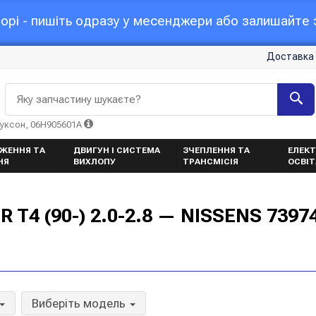
орі - пишіть одразу у месенджери або залишайте з
Доставка 
Яку запчастину шукаєте?
Туксон, 06H905601A
ЖЕННЯ ТА
ДВИГУН І СИСТЕМА
ЗЧЕПЛЕННЯ ТА
ЕЛЕКТ
НЯ
ВИХЛОПУ
ТРАНСМІСІЯ
ОСВІ
T4 (90-) 2.0-2.8 — NISSENS 7397
Виберіть модель