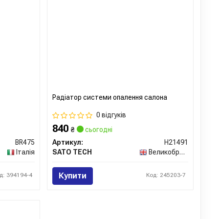
Радіатор системи опалення салона
0 відгуків
840
₴
сьогодні
BR475
Артикул:
H21491
Італія
SATO TECH
Великобританія
Купити
д: 394194-4
Код: 245203-7