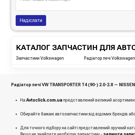
Надіслати
КАТАЛОГ ЗАПЧАСТИН ДЛЯ АВТО
Запчастини Volkswagen
Радіатор печі Volkswagen
Радіатор печі VW TRANSPORTER T4 (90-) 2.0-2.8 — NISSE
На
Avtoclick.com.ua
представлений великий асортимен
Обирайте бажані автозапчастини від відомих брендів аб
Для точного підбору на сайті представлений зручний кат
Якщо не знайдете необхідну запчастину -
залиште запит