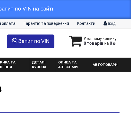
апит по VIN на сайті
і оплата
Гарантія та повернення
Контакти
Вхід
У вашому кошику
Запит по VIN
0 товарів
на
0 ₴
РИКА ТА
ДЕТАЛІ
ОЛИВА ТА
АВТОТОВАРИ
ТЛЕННЯ
КУЗОВА
АВТОХІМІЯ
4