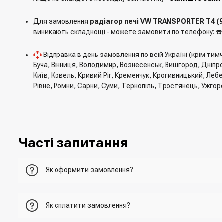
Для замовлення
радіатор печі VW TRANSPORTER T4 (90
виникають складнощі - можете замовити по телефону: ☎
Відправка в день замовлення по всій Україні (крім ти
Буча, Вінниця, Володимир, Вознесенськ, Вишгород, Дніпро
Київ, Ковель, Кривий Ріг, Кременчук, Кропивницький, Леб
Рівне, Ромни, Сарни, Суми, Тернопіль, Тростянець, Ужгор
Часті запитання
Як оформити замовлення?
Перший варіант - це додати товар у кошик, перейти до ньо
Як сплатити замовлення?
Другий варіант - додати товар у кошик і в полі "Швидке 