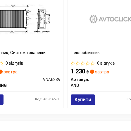
нник, Система опалення
Теплообмінник
0 відгуків
0 відгуків
1 230
завтра
₴
завтра
VNA6239
Артикул:
ING
AND
Купити
Код: 409546-8
Ко