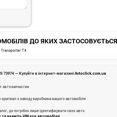
МОБІЛІВ ДО ЯКИХ ЗАСТОСОВУЄТЬСЯ
 Transporter T4
NS 73974 — Купуйте в інтернет-магазині
Avtoclick.com.ua
т автозапчастин
о оригінал з заводу виробника вашого автомобіля
алог, де потрібно лише ідентифікувати своє авто
 та вкажіть VIN код автомобіля