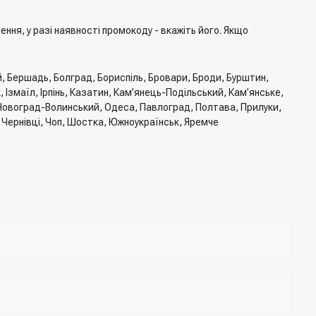
ня, у разі наявності промокоду - вкажіть його. Якщо
й, Бершадь, Болград, Бориспіль, Бровари, Броди, Бурштин,
Ізмаїл, Ірпінь, Казатин, Кам’янець-Подільський, Кам’янське,
, Новоград-Волинський, Одеса, Павлоград, Полтава, Прилуки,
, Чернівці, Чоп, Шостка, Южноукраїнськ, Яремче
тавки, спосіб оплати
джер для підтвердження та уточнення даних