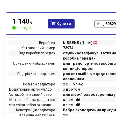
1 140
₴
Купити
Код:
50829
сьогодні
Виробник
NISSENS
(Данія)
Каталоговий номер
73974
Вид коробки передач
ступінчаста/факультативн
коробка передач
Оснащення / обладнання
для транспортних засобів з
кондиціонером
Підігрів / охолодження
для автомбілів з додатко
опаленням
Розміри радіатора
235-157-42
Додатковий артикул / додаткова інформація 2
з дротом
Автомобіль з ліво-/правостороннім розташуванням керма
для ліво-/правостороннім 
Матеріал бачка (радіатор)
алюміній
Матеріал ребра охолодження
алюміній
Конструкція радіатора
Ребра охолодження приєдн
Довжина мережі [мм]
235