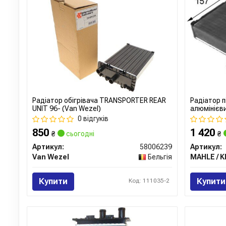
Радіатор обігрівача TRANSPORTER REAR
Радіатор п
UNIT 96- (Van Wezel)
алюмінієв
0 відгуків
850
1 420
₴
сьогодні
₴
Артикул:
58006239
Артикул:
Van Wezel
Бельгія
Купити
Купити
Код: 111035-2