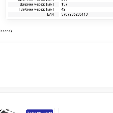
Ширина мережі [мм]
157
Глибина мережі [мм]
42
EAN
5707286235113
issens)
Рекомендуємо