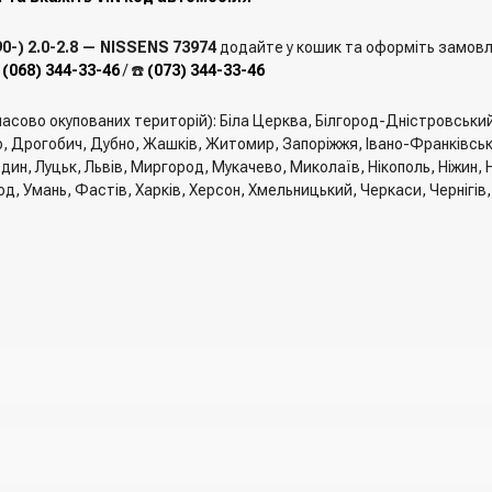
-) 2.0-2.8 — NISSENS 73974
додайте у кошик та оформіть замовлен
️
(068) 344-33-46
/ ☎️
(073) 344-33-46
мчасово окупованих територій): Біла Церква, Білгород-Дністровськи
, Дрогобич, Дубно, Жашків, Житомир, Запоріжжя, Івано-Франківськ, 
един, Луцьк, Львів, Миргород, Мукачево, Миколаїв, Нікополь, Ніжин
од, Умань, Фастів, Харків, Херсон, Хмельницький, Черкаси, Чернігів
го та вказати всю необхідну інформацію про отримувача, спосіб дос
замовлення" вказати номер телефону. Вам одразу зателефонує мене