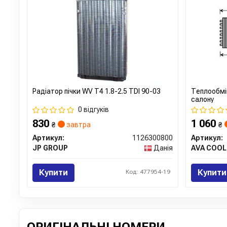
Радіатор пічки WV T4 1.8-2.5 TDI 90-03
Теплообмі
салону
0 відгуків
830
1 060
₴
завтра
₴
Артикул:
1126300800
Артикул:
JP GROUP
Данія
AVA COOL
Купити
Купити
Код: 477954-19
ОРИГІНАЛЬНІ НОМЕРИ