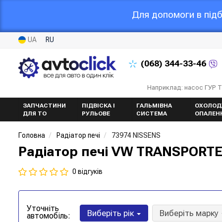
Для допомоги в підб
UA
RU
(068)
344-33-46
Наприклад: насос ГУР 
ЗАПЧАСТИНИ
ПІДВІСКА І
ГАЛЬМІВНА
ОХОЛОД
ДЛЯ ТО
РУЛЬОВЕ
СИСТЕМА
ОПАЛЕН
Головна
Радіатор печі
73974 NISSENS
Радіатор печі VW TRANSPORTER 
0 відгуків
Уточніть
Виберіть рік
Виберіть марку
автомобіль: