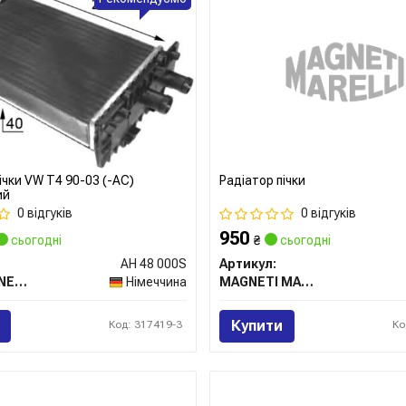
ічки VW T4 90-03 (-AC)
Радіатор пічки
ий
0 відгуків
0 відгуків
950
сьогодні
₴
сьогодні
AH 48 000S
Артикул:
MAHLE / KNECHT
Німеччина
MAGNETI MARELLI
Купити
Код: 317419-3
Ко