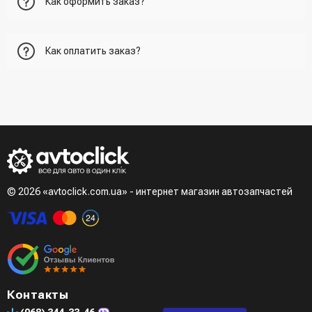
Как оформить заказ?
Первый вариант - добавить товар в корзину, перейти в
Как оплатить заказ?
корзину и указать всю необходимую информацию о
получателе, способ доставки, способ доставки
- При получении товара в точке выдачи.
Второй вариант - добавить товар в корзину и в поле
- При получении товара на почте (наложенный платеж)
"Быстрый заказ" - указать номер телефона. Вам сразу же
- Сделать оплату по реквизитам (реквизиты скинет
наберет менеджер для подтверждения и уточнения данных.
менеджер)
- LiqPay при оформлении заказа через корзину
Третий вариант - сделать заказ по телефонном режиме
при разговоре с менеджером
© 2026 «avtoclick.com.ua» - интернет магазин автозапчастей
Четвертый вариант - заказать через доступные
мессенджеры (viber, telegram)
Контакты