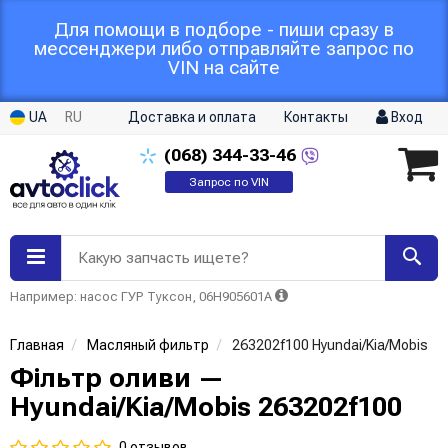
Для помощи в подборе - пиши сразу в
мессенджери либо отправляйте запрос по
VIN на сайте
UA
RU
Доставка и оплата
Контакты
Вход
(068)
344-33-46
Запрос по VIN
Какую запчасть ищете?
Например: насос ГУР Туксон, 06H905601A
Главная
Масляный фильтр
263202f100 Hyundai/Kia/Mobis
Фільтр оливи —
Hyundai/Kia/Mobis 263202f100
0 отзывов