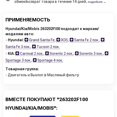
обмен/возврат товара в течение 14 дней,
подробнее →
ПРИМЕНЯЕМОСТЬ
Hyundai/Kia/Mobis 263202f100 подходит к маркам/
моделям авто:
-
Hyundai:
Grand Santa Fe
,
IX35
,
Santa Fe 2 пок.
,
Santa Fe 3 пок.
,
Tucson 2 пок.
-
KIA:
Carnival 2 пок.
,
Sorento 2 пок.
,
Sorento 3 пок.
,
Sportage 3 пок.
,
Sportage 4 пок.
Товарная группа:
- Двигатель и Выхлоп
Масляный фильтр
ВМЕСТЕ ПОКУПАЮТ "263202F100
HYUNDAI/KIA/MOBIS":