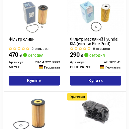
Фільтр оливи
Фільтр масляний Hyundai,
KIA (вир-во Blue Print)
0 отзывов
0 отзывов
470
290
₴
сегодня
₴
сегодня
Артикул:
28-14 322 0003
Артикул:
ADG02141
MEYLE
BLUE PRINT
Германия
Германия
Купить
Купить
Оригинал