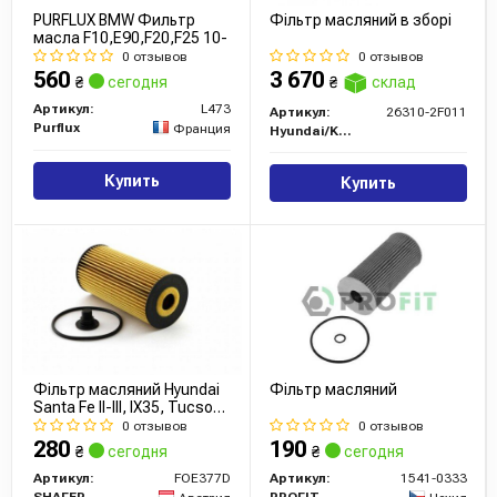
PURFLUX BMW Фильтр
Фільтр масляний в зборі
масла F10,E90,F20,F25 10-
0 отзывов
0 отзывов
560
3 670
₴
сегодня
₴
склад
Артикул:
L473
Артикул:
26310-2F011
Purflux
Франция
Hyundai/Kia/Mobis
Купить
Купить
Фільтр масляний Hyundai
Фільтр масляний
Santa Fe II-III, IX35, Tucson,
Sorento II-II, Sportage 2.0D-
0 отзывов
0 отзывов
2.2D (09-)
280
190
₴
сегодня
₴
сегодня
Артикул:
FOE377D
Артикул:
1541-0333