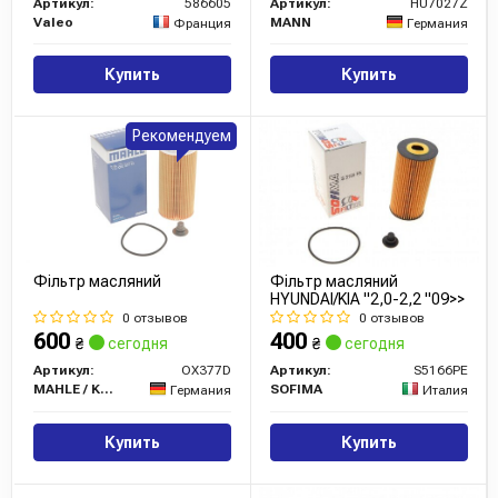
Артикул:
586605
Артикул:
HU7027Z
Valeo
MANN
Франция
Германия
Купить
Купить
Рекомендуем
Фільтр масляний
Фільтр масляний
HYUNDAI/KIA "2,0-2,2 "09>>
0 отзывов
0 отзывов
600
400
₴
сегодня
₴
сегодня
Артикул:
OX377D
Артикул:
S5166PE
MAHLE / KNECHT
SOFIMA
Германия
Италия
Купить
Купить