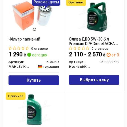
Рекомендуем
Оригинал
Фільтр паливний
Олива ДВЗ 5W-30 6 л
Premium DPF Diesel ACEA
C3 синт. (05200-00620)
0 отзывов
0 отзывов
Mobis
1 290
2 110 - 2 570
₴
сегодня
₴
от 0 дн.
Артикул:
KC605D
Артикул:
0520000620
MAHLE / KNECHT
Hyundai/Kia/Mobis
Германия
Выбрать цену
Купить
Оригинал