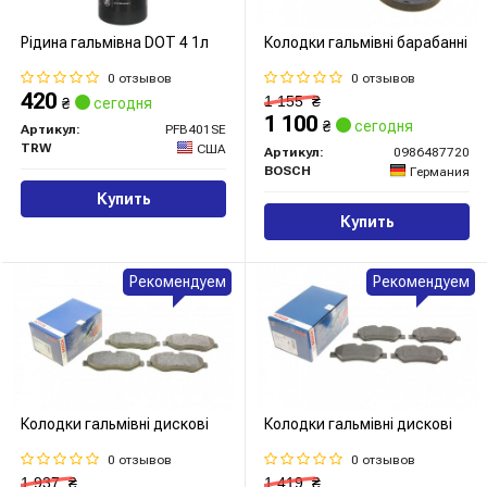
Рідина гальмівна DOT 4 1л
Колодки гальмівні барабанні
0 отзывов
0 отзывов
420
1 155
₴
₴
сегодня
1 100
₴
сегодня
Артикул:
PFB401SE
TRW
США
Артикул:
0986487720
BOSCH
Германия
Купить
Купить
Рекомендуем
Рекомендуем
Колодки гальмівні дискові
Колодки гальмівні дискові
0 отзывов
0 отзывов
1 937
₴
1 419
₴