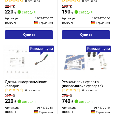
0 отзывов
0 отзывов
224
₴
193
₴
220
190
₴
сегодня
₴
сегодня
Артикул:
1987473037
Артикул:
1987473036
BOSCH
BOSCH
Германия
Германия
Купить
Купить
Рекомендуем
Рекомендуем
Датчик зносу гальмівних
Ремкомплект супорта
колодок
(направляюча суппорта)
0 отзывов
0 отзывов
227
₴
770
₴
220
740
₴
сегодня
₴
сегодня
Артикул:
1987473038
Артикул:
1987470615
BOSCH
BOSCH
Германия
Германия