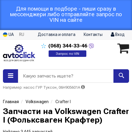
Для помощи в подборе - пиши сразу в
мессенджери либо отправляйте запрос по
VIN на сайте
UA
RU
Доставка и оплата
Контакты
Вход
(068)
344-33-46
Запрос по VIN
Какую запчасть ищете?
Например: насос ГУР Туксон, 06H905601A
Главная
Volkswagen
Crafter I
Запчасти на Volkswagen Crafter
I (Фольксваген Крафтер)
Найдено 3 445 запчастей