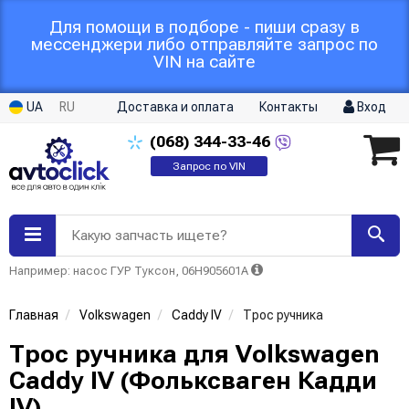
Для помощи в подборе - пиши сразу в
мессенджери либо отправляйте запрос по
VIN на сайте
UA
RU
Доставка и оплата
Контакты
Вход
(068)
344-33-46
Запрос по VIN
Какую запчасть ищете?
Например: насос ГУР Туксон, 06H905601A
Главная
Volkswagen
Caddy IV
Трос ручника
Трос ручника для Volkswagen
Caddy IV (Фольксваген Кадди
IV)