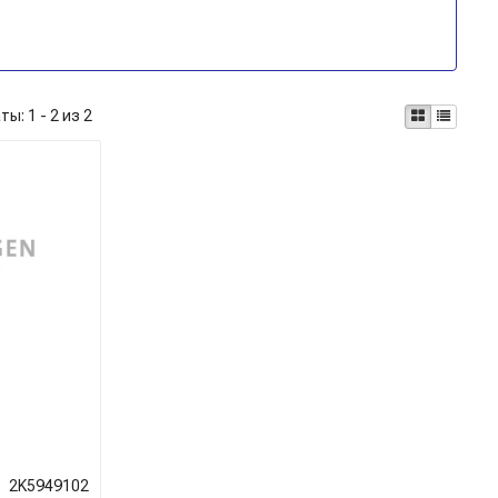
аты:
1 - 2 из 2
2K5949102