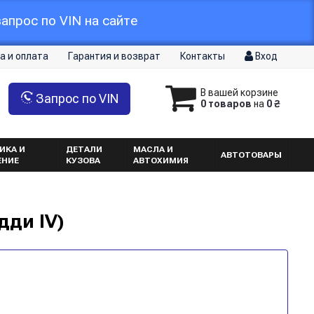
апрос по VIN на сайте
а и оплата
Гарантия и возврат
Контакты
Вход
В вашей корзине
Запрос по VIN
0 товаров
на
0 ₴
ИКА И
ДЕТАЛИ
МАСЛА И
АВТОТОВАРЫ
ЕНИЕ
КУЗОВА
АВТОХИМИЯ
дди IV)