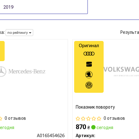
2019
а:
Результ
по рейтингу
Оригинал
Показник повороту
0 отзывов
0 отзывов
870
егодня
₴
сегодня
A0165454626
Артикул: