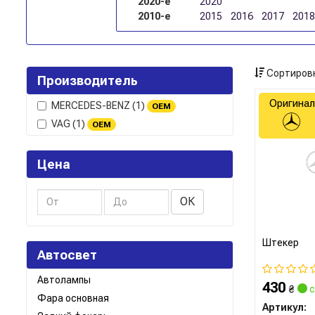
2020-е
2020
2010-е
2015
2016
2017
2018
Сортировк
Производитель
Оригинал
MERCEDES-BENZ
(1)
OEM
VAG
(1)
OEM
Цена
ОК
Штекер
Автосвет
Автолампы
430
₴
с
Фара основная
Артикул: