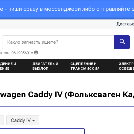
 - пиши сразу в мессенджери либо отправляйте з
Доставк
Какую запчасть ищете?
уксон, 06H905601A
ДЕНИЕ И
ДВИГАТЕЛЬ И
СЦЕПЛЕНИЕ И
ЭЛЕКТР
ЕНИЕ
ВЫХЛОП
ТРАНСМИССИЯ
ОСВЕЩ
wagen Caddy IV (Фольксваген Ка
Caddy IV